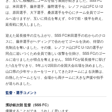
き、互いに積極的にゴールを狙う展開が続きました。SSS FC
は、米田選手、藤井選手、藤野選手を、レノファ山口FC U-12
は、原田選手、大下選手、桑原選手を中心にチーム全員でゴー
ルへ迫りますが、互いに得点を奪えず、0-0で前・後半を終え、
延長戦に突入しました。
迎えた延長後半の立ち上がり、SSS FC米田選手の右からのクロ
スに、藤井選手がヘディングで合わせてゴールを決め、待望の
先制点を奪いました。その後、レノファ山口FC U-12の選手が
同点に追いつくため全員で激しい攻撃を仕掛け、SSS FCのゴー
ルに迫りましたが得点を奪えません。SSS FCが延長後半に挙げ
た1点を守りきり、5年ぶり2回目の全国大会出場を決めました。
山口県の少年サッカーをリードしてきた2チームによる決勝は、
白熱したゲームとなり、会場から両チームに大きな声援や拍手
が送られました。
監督・選手コメント
濱砂銀次朗 監督（SSS FC）
優勝することができ、うれしく思います。