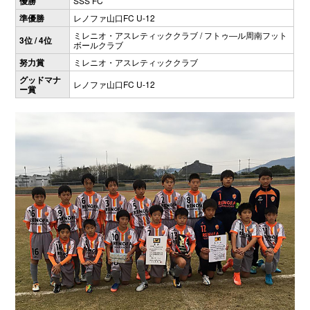
優勝
SSS FC
準優勝
レノファ山口FC U-12
ミレニオ・アスレティッククラブ / フトゥ―ル周南フット
3位 / 4位
ボールクラブ
努力賞
ミレニオ・アスレティッククラブ
グッドマナ
レノファ山口FC U-12
ー賞