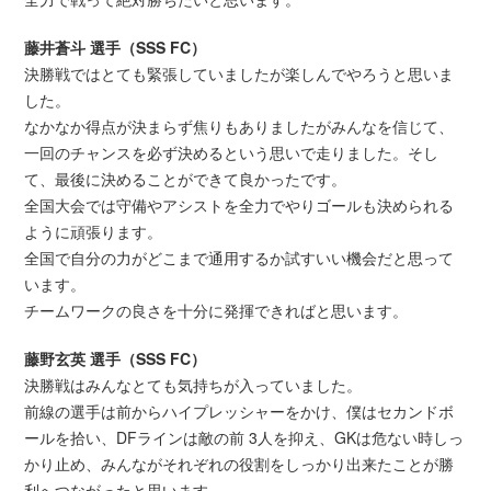
藤井蒼斗 選手（SSS FC）
決勝戦ではとても緊張していましたが楽しんでやろうと思いま
した。
なかなか得点が決まらず焦りもありましたがみんなを信じて、
一回のチャンスを必ず決めるという思いで走りました。そし
て、最後に決めることができて良かったです。
全国大会では守備やアシストを全力でやりゴールも決められる
ように頑張ります。
全国で自分の力がどこまで通用するか試すいい機会だと思って
います。
チームワークの良さを十分に発揮できればと思います。
藤野玄英 選手（SSS FC）
決勝戦はみんなとても気持ちが入っていました。
前線の選手は前からハイプレッシャーをかけ、僕はセカンドボ
ールを拾い、DFラインは敵の前 3人を抑え、GKは危ない時しっ
かり止め、みんながそれぞれの役割をしっかり出来たことが勝
利へつながったと思います。