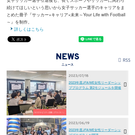
女子サッカー選手引退後も、長くスポーツやサッカーに関わり
続けてほしいという思いから女子サッカー選手のキャリアをま
とめた冊子『サッカー×キャリア×未来～Your Life with Football
～』を制作。
詳しくはこちら
NEWS
RSS
ニュース
2023/07/18
2023年度JFA/WE女性リーダーシッ
ププログラム 第2モジュールを開催
サステナビリティ活動（アスパス！）
2023/06/19
2023年度JFA/WE女性リーダーシッ
ププログラムが開講