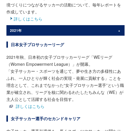
境づくりにつながるサッカーの活動について、毎年レポートを
作成しています。
詳しくはこちら
2021年
第1モジュール：6月26日(土)～6月27日(日)
日本女子プロサッカーリーグ
第2モジュール：7月31日(土)～8月1日(日)
2021年秋、日本初の女子プロサッカーリーグ「WEリーグ
第3モジュール：8月28日(土)～8月29日(日)
（Women Empowerment League）」が開幕。
第4モジュール：10月23日(土)～10月25日(日)
「女子サッカー・スポーツを通じて、夢や生き方の多様性にあ
ふれ、一人ひとりが輝く社会の実現・発展に貢献する」ことを
理念として、これまでなかった“女子プロサッカー選手”という職
業が確立され、リーグを核に関わるわたしたちみんな（WE）が
主人公として活躍する社会を目指す。
詳しくはこちら
女子サッカー選手のセカンドキャリア