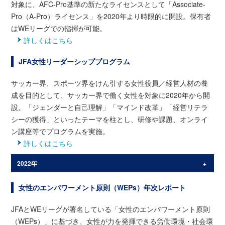
対象に、AFC-Pro基準の新たなライセンスとして「Associate-
Pro（A-Pro）ライセンス」を2020年より時限的に開設。保有者
はWEリーグでの指揮が可能。
詳しくはこちら
JFA女性リーダーシッププログラム
サッカー界、スポーツ界をけん引する女性役員／経営人材の養
成を目的として、サッカー界で働く女性を対象に2020年から開
設。「ジェンダーと自己理解」「マインド改革」「経営リテラ
シーの獲得」といったテーマを柱とし、研修や課題、オンライ
ン講座等でプログラムを実施。
詳しくはこちら
2022年
第1モジュール：6月4日(土)～6月5日(日)
女性のエンパワーメント原則（WEPs）年次レポート
第2モジュール：7月9日(土)～7月10日(日)
JFAとWEリーグが署名している「女性のエンパワーメント原則
第3モジュール：8月6日(土)(土)～8月7日(日)
（WEPs）」に基づき、女性が力を発揮できる労働環境・社会環
第4モジュール：10月1日(土)～10月2日(日)