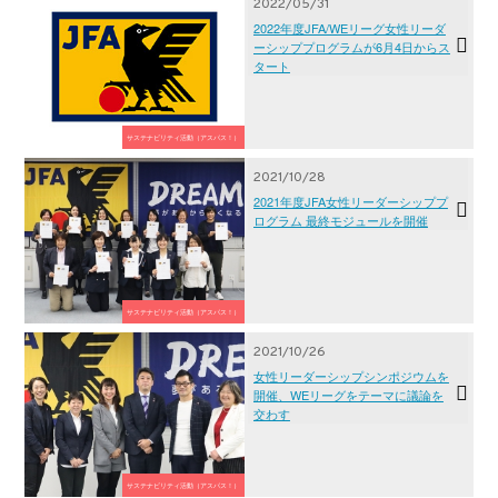
2022/05/31
2022年度JFA/WEリーグ女性リーダ
ーシッププログラムが6月4日からス
タート
サステナビリティ活動（アスパス！）
2021/10/28
2021年度JFA女性リーダーシッププ
ログラム 最終モジュールを開催
サステナビリティ活動（アスパス！）
2021/10/26
女性リーダーシップシンポジウムを
開催、WEリーグをテーマに議論を
交わす
サステナビリティ活動（アスパス！）