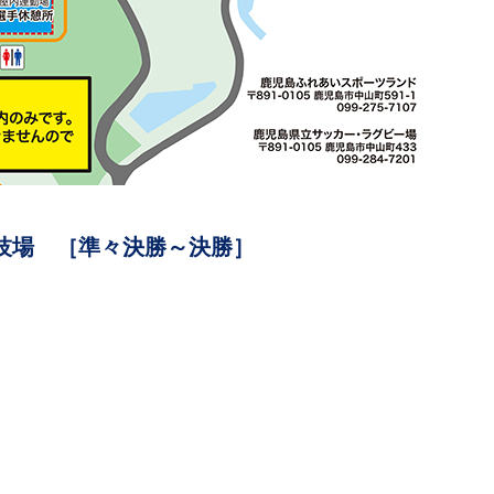
技場 ［準々決勝～決勝］