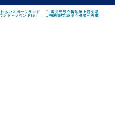
ふれあいスポーツランド
鹿児島県立鴨池陸上競技場
ラウンド～ラウンド16)
補助競技場(準々決勝～決勝)