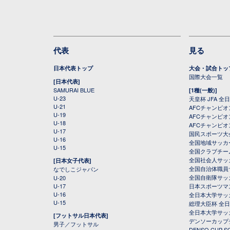
代表
見る
日本代表トップ
大会・試合トッ
国際大会一覧
[日本代表]
SAMURAI BLUE
[1種(一般)]
U-23
天皇杯 JFA 
U-21
AFCチャンピ
U-19
AFCチャンピオン
U-18
AFCチャンピオ
U-17
国民スポーツ大
U-16
全国地域サッカ
U-15
全国クラブチー
全国社会人サッ
[日本女子代表]
全国自治体職員
なでしこジャパン
全国自衛隊サッ
U-20
U-17
日本スポーツマ
U-16
全日本大学サッ
U-15
総理大臣杯 全
全日本大学サッ
[フットサル日本代表]
デンソーカップ
男子／フットサル
DENSO CUP