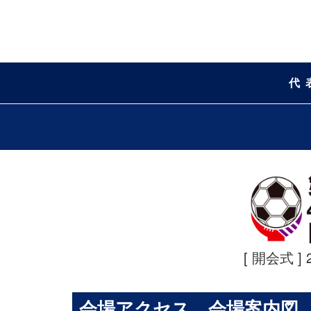
代
[ 開会式 ] 
会場アクセス、会場案内図