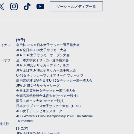
ソーシャルメディア一覧
[女子]
ァイナル
皇后杯 JFA 全日本女子サッカー選手権大会
JFA 全日本O-30女子サッカー大会
JFA O-40女子サッカーオープン大会
レーオフ
全日本大学女子サッカー選手権大会
JFA U-18女子サッカーファイナルズ
JFA 全日本U-18女子サッカー選手権大会
U-18女子サッカープレミアリーグ プレーオフ
高円宮妃杯 JFA全日本U-15女子サッカー選手権大会
JFA U-15女子サッカーリーグ
全日本高等学校女子サッカー選手権大会
全国高等学校総合体育大会(サッカー競技)
国民スポーツ大会(サッカー競技)
日本クラブユース女子サッカー大会（U-18）
AFC女子チャンピオンズリーグ
AFC Women's Club Championship 2023 - Invitational
Tournament
対抗戦
[シニア]
JFA 全日本O-40サッカー大会