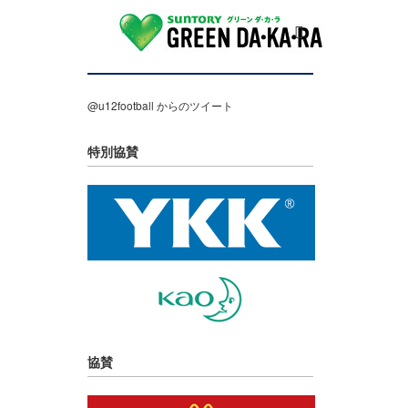
@u12football からのツイート
特別協賛
協賛