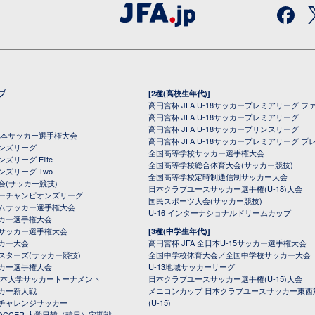
プ
[2種(高校生年代)]
高円宮杯 JFA U-18サッカープレミアリーグ フ
高円宮杯 JFA U-18サッカープレミアリーグ
高円宮杯 JFA U-18サッカープリンスリーグ
全日本サッカー選手権大会
高円宮杯 JFA U-18サッカープレミアリーグ プ
オンズリーグ
全国高等学校サッカー選手権大会
ズリーグ Elite
全国高等学校総合体育大会(サッカー競技)
ンズリーグ Two
全国高等学校定時制通信制サッカー大会
会(サッカー競技)
日本クラブユースサッカー選手権(U-18)大会
ーチャンピオンズリーグ
国民スポーツ大会(サッカー競技)
ムサッカー選手権大会
U-16 インターナショナルドリームカップ
カー選手権大会
サッカー選手権大会
[3種(中学生年代)]
カー大会
高円宮杯 JFA 全日本U-15サッカー選手権大会
スターズ(サッカー競技)
全国中学校体育大会／全国中学校サッカー大会
カー選手権大会
U-13地域サッカーリーグ
日本大学サッカートーナメント
日本クラブユースサッカー選手権(U-15)大会
カー新人戦
メニコンカップ 日本クラブユースサッカー東西
チャレンジサッカー
(U-15)
 SOCCER 大学日韓（韓日）定期戦