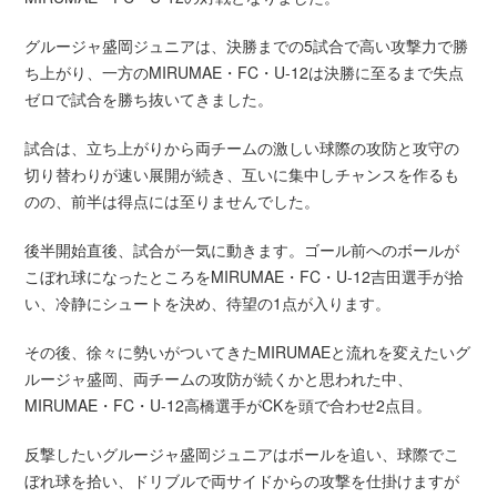
グルージャ盛岡ジュニアは、決勝までの5試合で高い攻撃力で勝
ち上がり、一方のMIRUMAE・FC・U-12は決勝に至るまで失点
ゼロで試合を勝ち抜いてきました。
試合は、立ち上がりから両チームの激しい球際の攻防と攻守の
切り替わりが速い展開が続き、互いに集中しチャンスを作るも
のの、前半は得点には至りませんでした。
後半開始直後、試合が一気に動きます。ゴール前へのボールが
こぼれ球になったところをMIRUMAE・FC・U-12吉田選手が拾
い、冷静にシュートを決め、待望の1点が入ります。
その後、徐々に勢いがついてきたMIRUMAEと流れを変えたいグ
ルージャ盛岡、両チームの攻防が続くかと思われた中、
MIRUMAE・FC・U-12高橋選手がCKを頭で合わせ2点目。
反撃したいグルージャ盛岡ジュニアはボールを追い、球際でこ
ぼれ球を拾い、ドリブルで両サイドからの攻撃を仕掛けますが