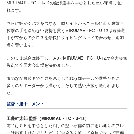
MIRUMAE・FC・U-12の金澤選手を中心とした堅い守備に阻ま
れます。
さらに細かくパスをつなぎ、両サイドからゴールに迫り終盤も
攻撃の手を緩めない姿勢を貫くMIRUMAE・FC・U-12は遠藤選
手が左からのクロスを豪快にダイビングヘッドで合わせ、追加
点を奪います。
このまま試合は終了し、3-0でMIRUMAE・FC・U-12が今大会無
失点で全国大会出場を決めました。
雨のなか最後まで全力を尽くして戦う両チームの選手たちに、
多くのサポーターから温かく、そして熱い声援が送られまし
た。
監督・選手コメント
工藤幹太郎 監督（MIRUMAE・FC・U-12）
前半はＧＫを中心とした相手の堅い守備の前に思い通りのプレ
ーは出来ませんでしたが、試合全体を通じて全員で走って守備