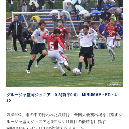
グルージャ盛岡ジュニア 0-3(前半0-0) MIRUMAE・FC・U-
12
気温9℃、雨の中で行われた決勝は、全国大会初出場を目指すグ
ルージャ盛岡ジュニアと3年ぶり11度目の優勝を目指す
MIRUMAE・FC・U-12の対戦となりました。