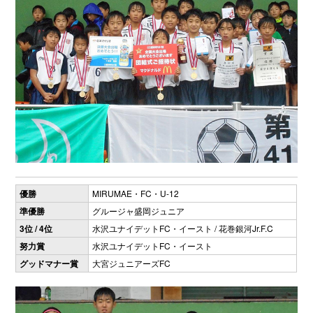
優勝
MIRUMAE・FC・U-12
準優勝
グルージャ盛岡ジュニア
3位 / 4位
水沢ユナイデットFC・イースト / 花巻銀河Jr.F.C
努力賞
水沢ユナイデットFC・イースト
グッドマナー賞
大宮ジュニアーズFC