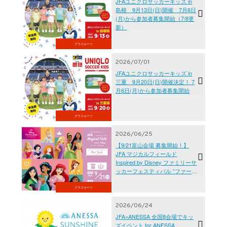
JFAユニクロサッカーキッズ in
島根 9月13日(日)開催 7月6日
(月)から参加者募集開始（7/8更
新）
グラスルーツ
2026/07/01
JFAユニクロサッカーキッズ in
三重 9月20日(日)開催決定！ 7
月6日(月)から参加者募集開始
グラスルーツ
2026/06/25
【9/21富山会場 募集開始！】
JFA マジカルフィールド
Inspired by Disney ファミリーサ
ッカーフェスティバル ”ファース
トタッチ”
グラスルーツ
2026/06/24
JFA×ANESSA 全国8会場でキッ
ズイベント for ANESSA