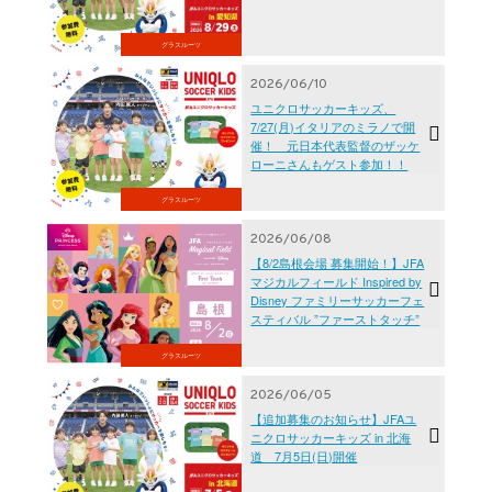
グラスルーツ
2026/06/10
ユニクロサッカーキッズ、
7/27(月)イタリアのミラノで開
催！ 元日本代表監督のザッケ
ローニさんもゲスト参加！！
グラスルーツ
2026/06/08
【8/2島根会場 募集開始！】JFA
マジカルフィールド Inspired by
Disney ファミリーサッカーフェ
スティバル ”ファーストタッチ”
グラスルーツ
2026/06/05
【追加募集のお知らせ】JFAユ
ニクロサッカーキッズ in 北海
道 7月5日(日)開催