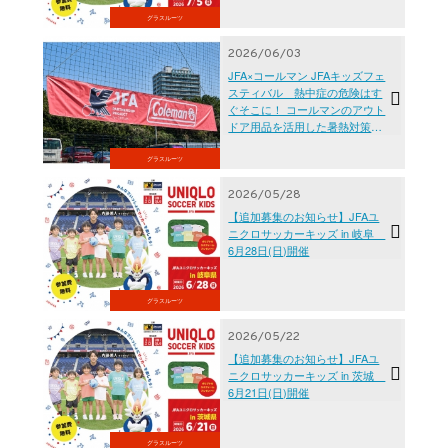
グラスルーツ
2026/06/03
JFA×コールマン JFAキッズフェ
スティバル 熱中症の危険はす
ぐそこに！ コールマンのアウト
ドア用品を活用した暑熱対策を
講じ、全国9会場でJFAキッズフ
ェスティバルを開催
グラスルーツ
2026/05/28
【追加募集のお知らせ】JFAユ
ニクロサッカーキッズ in 岐阜
6月28日(日)開催
グラスルーツ
2026/05/22
【追加募集のお知らせ】JFAユ
ニクロサッカーキッズ in 茨城
6月21日(日)開催
グラスルーツ