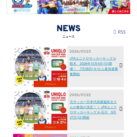
NEWS
RSS
ニュース
2026/07/23
JFAユニクロサッカーキッズ in
栃木 2026年10月4日(日)開
催！ 7月28日(火)から参加者募
集開始
グラスルーツ
2026/07/22
元サッカー日本代表森脇良太さ
んの参加が決定！！ JFAユニク
ロサッカーキッズ in 石川 9月
27日(日)開催
グラスルーツ