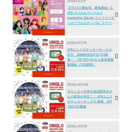
2026/07/17
【10/12三重会場 募集開始！】
JFA マジカルフィールド
Inspired by Disney ファミリーサ
ッカーフェスティバル ”ファース
トタッチ”
グラスルーツ
2026/07/15
JFAユニクロサッカーキッズ in
石川 2026年9月27日(日)開
催！ 7月15日(水)から参加者募
集開始（7/22更新）
グラスルーツ
2026/07/08
元サッカー日本代表福西崇史さ
んの参加が決定！！ JFAユニク
ロサッカーキッズ in 島根 9月
13日(日)開催
グラスルーツ
2026/07/01