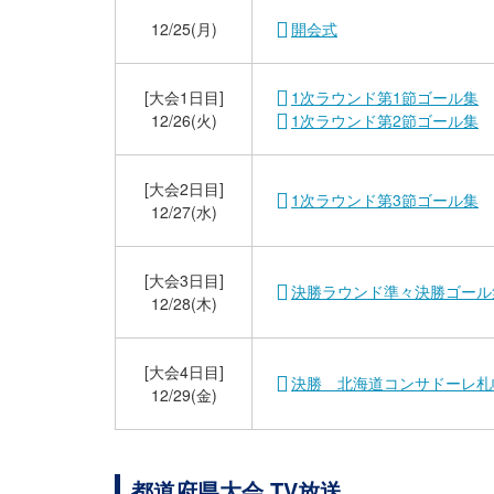
12/25(月)
開会式
[大会1日目]
1次ラウンド第1節ゴール集
12/26(火)
1次ラウンド第2節ゴール集
[大会2日目]
1次ラウンド第3節ゴール集
12/27(水)
[大会3日目]
決勝ラウンド準々決勝ゴール
12/28(木)
[大会4日目]
決勝 北海道コンサドーレ札幌
12/29(金)
都道府県大会 TV放送