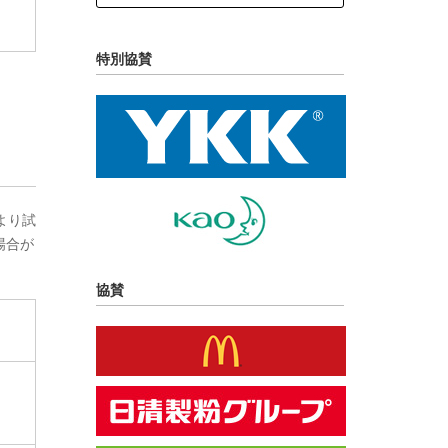
特別協賛
より試
場合が
協賛