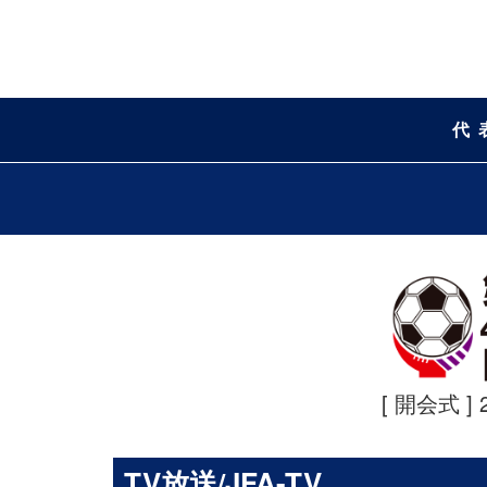
代
[ 開会式 ] 
TV放送/JFA-TV