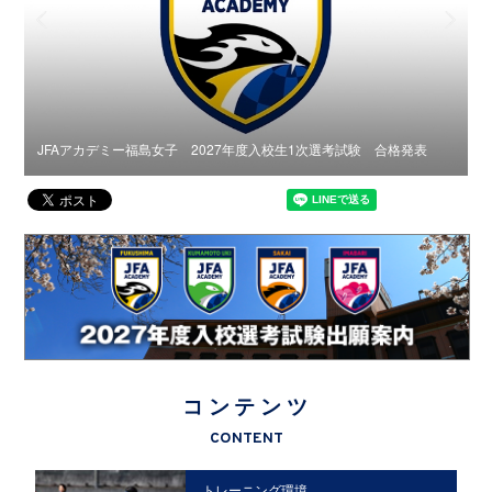
ース
JFAアカデミー福島女子 2027年度入校生1次選考試験 合格発表
J
コンテンツ
CONTENT
トレーニング環境