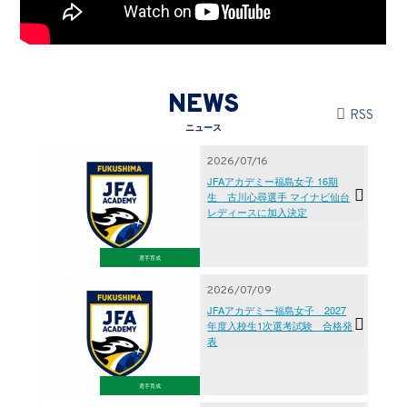
NEWS
RSS
ニュース
2026/07/16
JFAアカデミー福島女子 16期
生 古川心尋選手 マイナビ仙台
レディースに加入決定
選手育成
2026/07/09
JFAアカデミー福島女子 2027
年度入校生1次選考試験 合格発
表
選手育成