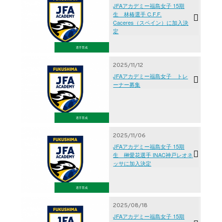
JFAアカデミー福島女子 15期
生 林椿選手 C.F.F.
Caceres（スペイン）に加入決
定
選手育成
2025/11/12
JFAアカデミー福島女子 トレ
ーナー募集
選手育成
2025/11/06
JFAアカデミー福島女子 15期
生 榊愛花選手 INAC神戸レオネ
ッサに加入決定
選手育成
2025/08/18
JFAアカデミー福島女子 15期