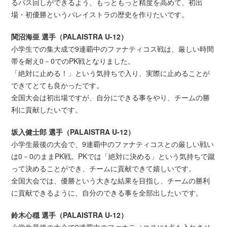
るパス回しができるよう、もっともっと精度を高めて、初出
場・初優勝というパレイストラの歴史を作りたいです。
関沼海亜 選手（PALAISTRA U-12）
小学生での集大成で9連覇中のファナティコス戦は、厳しい時間
帯を耐え0－0でのPK戦となりました。
「絶対に止める！」という気持ちで入り、実際に止めることが
できてとても良かったです。
全国大会は初出場ですが、自分にできる事をやり、チームの勝
利に貢献したいです。
坂入健士郎 選手（PALAISTRA U-12）
小学生最後の大会で、9連覇中のファナティコスとの厳しい戦い
は0－0のままPK戦。PKでは「絶対に決める」という気持ちで蹴
って決めることができ、チームに貢献できて嬉しいです。
全国大会では、優勝という大きな結果を目指し、チームの勝利
に貢献できるように、自分のできる事を全部出したいです。
鈴木心穏 選手（PALAISTRA U-12）
小学生最後の大会で9連覇中のファナティコスに1点も入れさせ