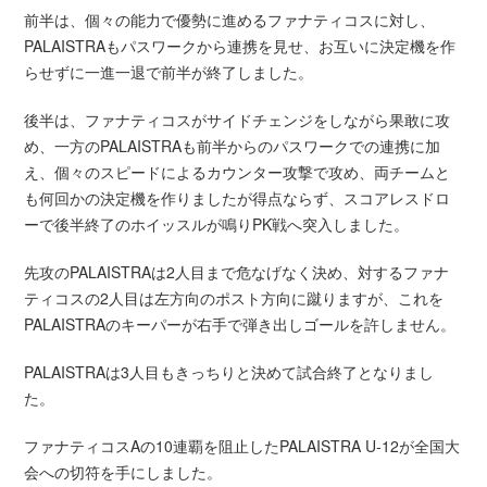
前半は、個々の能力で優勢に進めるファナティコスに対し、
PALAISTRAもパスワークから連携を見せ、お互いに決定機を作
らせずに一進一退で前半が終了しました。
後半は、ファナティコスがサイドチェンジをしながら果敢に攻
め、一方のPALAISTRAも前半からのパスワークでの連携に加
え、個々のスピードによるカウンター攻撃で攻め、両チームと
も何回かの決定機を作りましたが得点ならず、スコアレスドロ
ーで後半終了のホイッスルが鳴りPK戦へ突入しました。
先攻のPALAISTRAは2人目まで危なげなく決め、対するファナ
ティコスの2人目は左方向のポスト方向に蹴りますが、これを
PALAISTRAのキーパーが右手で弾き出しゴールを許しません。
PALAISTRAは3人目もきっちりと決めて試合終了となりまし
た。
ファナティコスAの10連覇を阻止したPALAISTRA U-12が全国大
会への切符を手にしました。