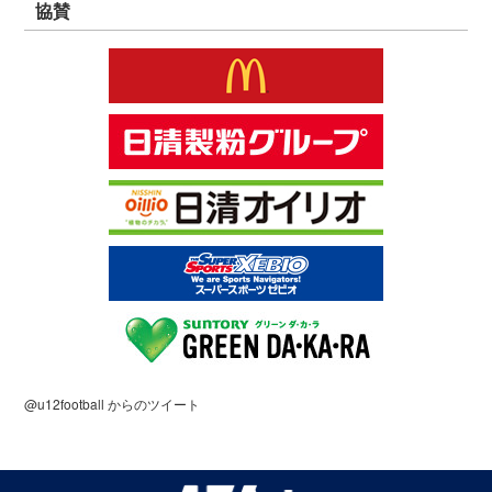
協賛
@u12football からのツイート