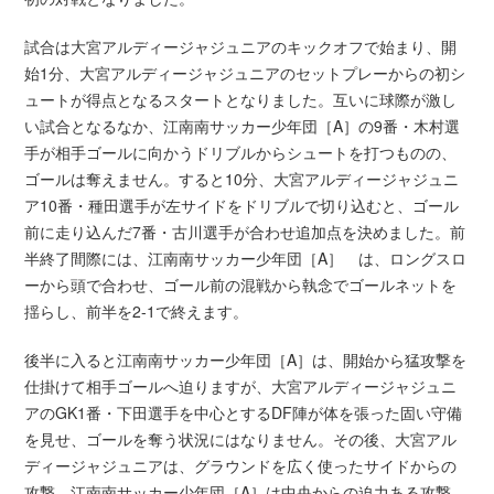
試合は大宮アルディージャジュニアのキックオフで始まり、開
始1分、大宮アルディージャジュニアのセットプレーからの初シ
ュートが得点となるスタートとなりました。互いに球際が激し
い試合となるなか、江南南サッカー少年団［A］の9番・木村選
手が相手ゴールに向かうドリブルからシュートを打つものの、
ゴールは奪えません。すると10分、大宮アルディージャジュニ
ア10番・種田選手が左サイドをドリブルで切り込むと、ゴール
前に走り込んだ7番・古川選手が合わせ追加点を決めました。前
半終了間際には、江南南サッカー少年団［A］ は、ロングスロ
ーから頭で合わせ、ゴール前の混戦から執念でゴールネットを
揺らし、前半を2-1で終えます。
後半に入ると江南南サッカー少年団［A］は、開始から猛攻撃を
仕掛けて相手ゴールへ迫りますが、大宮アルディージャジュニ
アのGK1番・下田選手を中心とするDF陣が体を張った固い守備
を見せ、ゴールを奪う状況にはなりません。その後、大宮アル
ディージャジュニアは、グラウンドを広く使ったサイドからの
攻撃、江南南サッカー少年団［A］は中央からの迫力ある攻撃