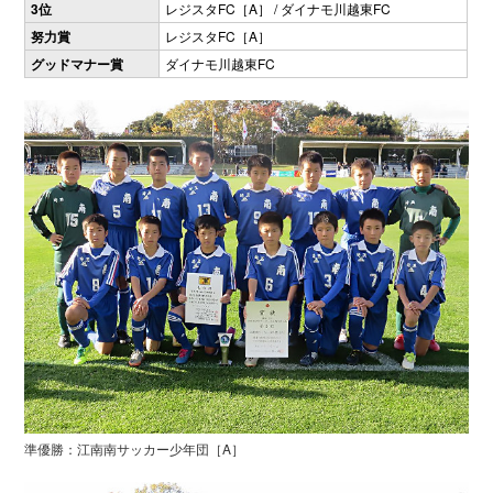
3位
レジスタFC［A］ / ダイナモ川越東FC
努力賞
レジスタFC［A］
グッドマナー賞
ダイナモ川越東FC
準優勝：江南南サッカー少年団［A］