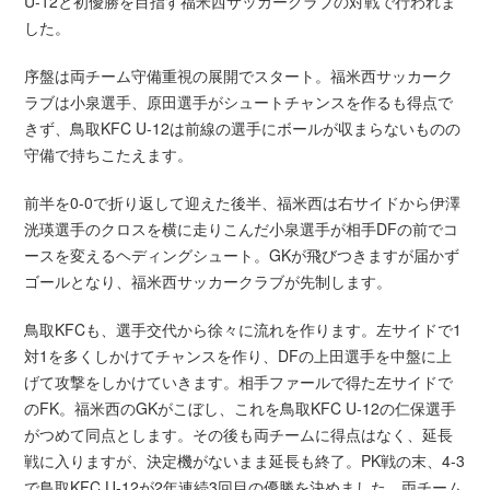
U-12と初優勝を目指す福米西サッカークラブの対戦で行われま
した。
序盤は両チーム守備重視の展開でスタート。福米西サッカーク
ラブは小泉選手、原田選手がシュートチャンスを作るも得点で
きず、鳥取KFC U-12は前線の選手にボールが収まらないものの
守備で持ちこたえます。
前半を0-0で折り返して迎えた後半、福米西は右サイドから伊澤
洸瑛選手のクロスを横に走りこんだ小泉選手が相手DFの前でコ
ースを変えるヘディングシュート。GKが飛びつきますが届かず
ゴールとなり、福米西サッカークラブが先制します。
鳥取KFCも、選手交代から徐々に流れを作ります。左サイドで1
対1を多くしかけてチャンスを作り、DFの上田選手を中盤に上
げて攻撃をしかけていきます。相手ファールで得た左サイドで
のFK。福米西のGKがこぼし、これを鳥取KFC U-12の仁保選手
がつめて同点とします。その後も両チームに得点はなく、延長
戦に入りますが、決定機がないまま延長も終了。PK戦の末、4-3
で鳥取KFC U-12が2年連続3回目の優勝を決めました。両チーム