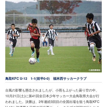
鳥取KFC U-12 1-1(前半0-0) 福米西サッカークラブ
台風の影響も懸念されましたが、小雨も上がった曇り空の中、
10月21日(土)に第41回全日本少年サッカー大会鳥取県大会が行
われました。決勝は、2年連続3回目の全国出場を狙う鳥取KFC