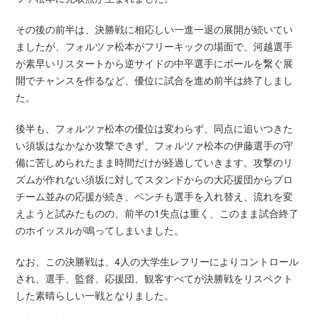
その後の前半は、決勝戦に相応しい一進一退の展開が続いてい
ましたが、フォルツァ松本がフリーキックの場面で、河越選手
が素早いリスタートから逆サイドの中平選手にボールを繋ぐ展
開でチャンスを作るなど、優位に試合を進め前半は終了しまし
た。
後半も、フォルツァ松本の優位は変わらず、同点に追いつきた
い須坂はなかなか攻撃できず、フォルツァ松本の伊藤選手の守
備に苦しめられたまま時間だけが経過していきます。攻撃のリ
ズムが作れない須坂に対してスタンドからの大応援団からプロ
チーム並みの応援が続き、ベンチも選手を入れ替え、流れを変
えようと試みたものの、前半の1失点は重く、このまま試合終了
のホイッスルが鳴ってしまいました。
なお、この決勝戦は、4人の大学生レフリーによりコントロール
され、選手、監督、応援団、観客すべてが決勝戦をリスペクト
した素晴らしい一戦となりました。