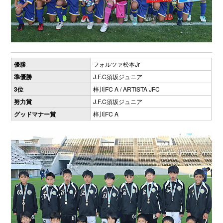
優勝
フォルツァ松本Jr
準優勝
J.F.C須坂ジュニア
3位
梓川FC A / ARTISTA JFC
努力賞
J.F.C須坂ジュニア
グッドマナー賞
梓川FC A