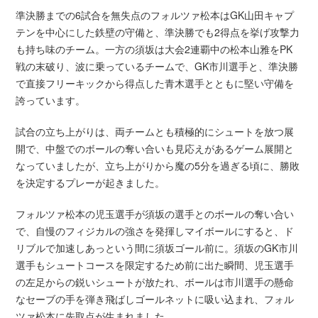
準決勝までの6試合を無失点のフォルツァ松本はGK山田キャプ
テンを中心にした鉄壁の守備と、準決勝でも2得点を挙げ攻撃力
も持ち味のチーム。一方の須坂は大会2連覇中の松本山雅をPK
戦の末破り、波に乗っているチームで、GK市川選手と、準決勝
で直接フリーキックから得点した青木選手とともに堅い守備を
誇っています。
試合の立ち上がりは、両チームとも積極的にシュートを放つ展
開で、中盤でのボールの奪い合いも見応えがあるゲーム展開と
なっていましたが、立ち上がりから魔の5分を過ぎる頃に、勝敗
を決定するプレーが起きました。
フォルツァ松本の児玉選手が須坂の選手とのボールの奪い合い
で、自慢のフィジカルの強さを発揮しマイボールにすると、ド
リブルで加速しあっという間に須坂ゴール前に。須坂のGK市川
選手もシュートコースを限定するため前に出た瞬間、児玉選手
の左足からの鋭いシュートが放たれ、ボールは市川選手の懸命
なセーブの手を弾き飛ばしゴールネットに吸い込まれ、フォル
ツァ松本に先取点が生まれました。