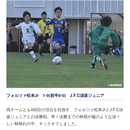
フォルツァ松本Jr 1-0(前半0-0) J.F.C須坂ジュニア
両チームとも4回目の頂点を目指す、フォルツァ松本JrとJ.F.C須
坂ジュニアとの決勝戦。準々決勝までの秋雨が嘘のような清々
しい秋晴れの中、キックオフしました。