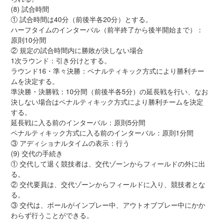
(8) 試合時間
① 試合時間は40分（前後半各20分）とする。
ハーフタイムのインターバル（前半終了から後半開始まで）：
原則10分間
② 規定の試合時間内に勝敗が決しない場合
1次ラウンド：引き分けとする。
ラウンド16・準々決勝：ペナルティキック方式により勝利チー
ムを決定する。
準決勝・決勝戦：10分間（前後半各5分）の延長戦を行い、なお
決しない場合はペナルティキック方式により勝利チームを決定
する。
延長戦に入る前のインターバル：原則5分間
ペナルティキック方式に入る前のインターバル：原則1分間
③ アディショナルタイムの表示：行う
(9) 交代の手続き
① 交代して退く競技者は、交代ゾーンからフィールドの外に出
る。
② 交代要員は、交代ゾーンからフィールドに入り、競技者とな
る。
③ 交代は、ボールがインプレー中、アウトオブプレー中にかか
わらず行うことができる。