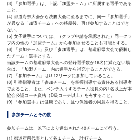
(3) 「参加選手」は、上記「加盟チ－ム」に所属する選手である
こと。
(4) 都道府県大会から決勝大会に至るまでに、同一「参加選手」
が異なる「加盟チーム」への移籍後、再び参加することはでき
ない。
(5) 女子選手については、（クラブ申請を承認された）同一クラ
ブ内の他の「加盟チーム」から参加させることも可能とする。
(6) 「参加チーム」及び「参加選手」は、都道府県大会で優勝し
たチーム・選手とする。
当該チームの都道府県大会への登録選手数が16名に満たない場
合は、「加盟チーム」内の選手から補充することができる。
(7) 「参加チーム」はU-12リーグに参加していること。
(8) 引率指導者は「参加チーム」を掌握指導する責任ある指導者
であること。また、ベンチ入りするチーム役員の内1名以上が本
協会公認コーチ資格（D級コーチ以上）を有すること。
(9) 「参加選手」は健康であり、且つ保護者の同意を得ること。
参加チームとその数
参加チームは、以下により選出された48チームにて行う。
(1) 都道府県代表として各１チーム 計47チーム