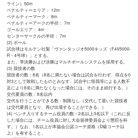
ライン）50m
ペナルティーエリア： 12m
ペナルティーマーク： 8m
ペナルティーアークの半径： 7m
ゴールエリア： 4m
センターサークルの半径： 7m
(2) ボール
試合球はモルテン社製「ヴァンタッジオ5000キッズ（F4V5000-
R・4号球）」とする。
また、準決勝および決勝はマルチボールシステムを採用する。
(3) 競技者の数
競技者の数：8名（8名に満たない場合は試合を行わず、得点を0
対3として敗戦したものとみなす。試合中に怪我等による人数不
足により8名に満たなくなった場合には、そのまま続行する。）
交代要員の数：8名以内
交代を行うことができる数：制限なし（交代して退いた競技者
は交代要員となり、再び出場することができる。）
(4) ベンチ入りするチーム役員の数：2名以上3名以下（これに反
した場合には、チーム役員に対し大会規律委員会より懲罰を科
す。）なお、1名以上が本協会公認コーチ資格（D級コーチ以
上）を有すること。