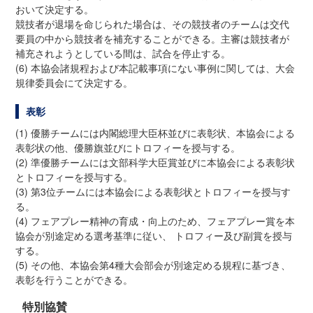
おいて決定する。
競技者が退場を命じられた場合は、その競技者のチームは交代
要員の中から競技者を補充することができる。主審は競技者が
補充されようとしている間は、試合を停止する。
(6) 本協会諸規程および本記載事項にない事例に関しては、大会
規律委員会にて決定する。
表彰
(1) 優勝チームには内閣総理大臣杯並びに表彰状、本協会による
表彰状の他、優勝旗並びにトロフィーを授与する。
(2) 準優勝チームには文部科学大臣賞並びに本協会による表彰状
とトロフィーを授与する。
(3) 第3位チームには本協会による表彰状とトロフィーを授与す
る。
(4) フェアプレー精神の育成・向上のため、フェアプレー賞を本
協会が別途定める選考基準に従い、 トロフィー及び副賞を授与
する。
(5) その他、本協会第4種大会部会が別途定める規程に基づき、
表彰を行うことができる。
特別協賛