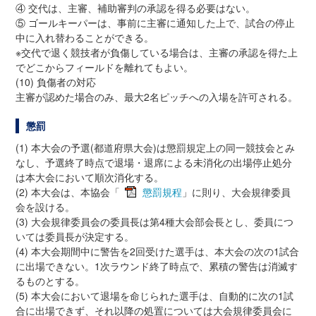
④ 交代は、主審、補助審判の承認を得る必要はない。
⑤ ゴールキーパーは、事前に主審に通知した上で、試合の停止
中に入れ替わることができる。
※交代で退く競技者が負傷している場合は、主審の承認を得た上
でどこからフィールドを離れてもよい。
(10) 負傷者の対応
主審が認めた場合のみ、最大2名ピッチへの入場を許可される。
懲罰
(1) 本大会の予選(都道府県大会)は懲罰規定上の同一競技会とみ
なし、予選終了時点で退場・退席による未消化の出場停止処分
は本大会において順次消化する。
(2) 本大会は、本協会「
懲罰規程
」に則り、大会規律委員
会を設ける。
(3) 大会規律委員会の委員長は第4種大会部会長とし、委員につ
いては委員長が決定する。
(4) 本大会期間中に警告を2回受けた選手は、本大会の次の1試合
に出場できない。1次ラウンド終了時点で、累積の警告は消滅す
るものとする。
(5) 本大会において退場を命じられた選手は、自動的に次の1試
合に出場できず、それ以降の処置については大会規律委員会に