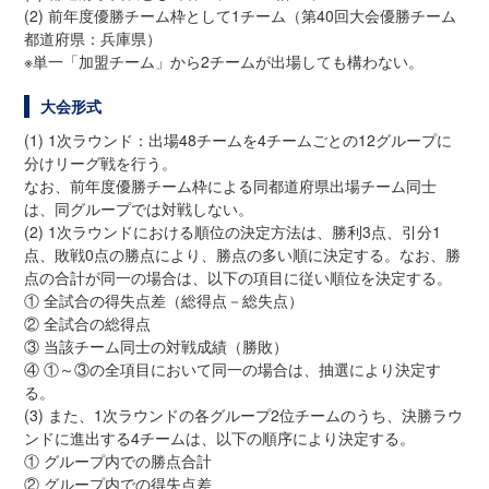
(2) 前年度優勝チーム枠として1チーム（第40回大会優勝チーム
都道府県：兵庫県）
※単一「加盟チーム」から2チームが出場しても構わない。
大会形式
(1) 1次ラウンド：出場48チームを4チームごとの12グループに
分けリーグ戦を行う。
なお、前年度優勝チーム枠による同都道府県出場チーム同士
は、同グループでは対戦しない。
(2) 1次ラウンドにおける順位の決定方法は、勝利3点、引分1
点、敗戦0点の勝点により、勝点の多い順に決定する。なお、勝
点の合計が同一の場合は、以下の項目に従い順位を決定する。
① 全試合の得失点差（総得点－総失点）
② 全試合の総得点
③ 当該チーム同士の対戦成績（勝敗）
④ ①～③の全項目において同一の場合は、抽選により決定す
る。
(3) また、1次ラウンドの各グループ2位チームのうち、決勝ラウ
ンドに進出する4チームは、以下の順序により決定する。
① グループ内での勝点合計
② グループ内での得失点差