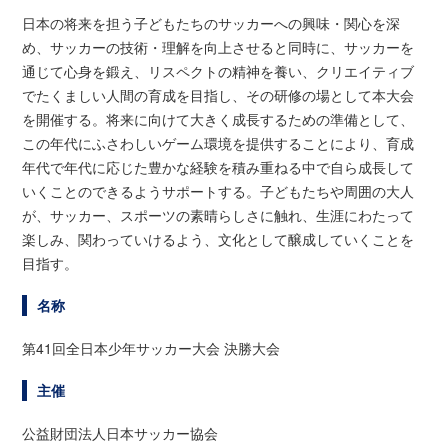
日本の将来を担う子どもたちのサッカーへの興味・関心を深
め、サッカーの技術・理解を向上させると同時に、サッカーを
通じて心身を鍛え、リスペクトの精神を養い、クリエイティブ
でたくましい人間の育成を目指し、その研修の場として本大会
を開催する。将来に向けて大きく成長するための準備として、
この年代にふさわしいゲーム環境を提供することにより、育成
年代で年代に応じた豊かな経験を積み重ねる中で自ら成長して
いくことのできるようサポートする。子どもたちや周囲の大人
が、サッカー、スポーツの素晴らしさに触れ、生涯にわたって
楽しみ、関わっていけるよう、文化として醸成していくことを
目指す。
名称
第41回全日本少年サッカー大会 決勝大会
主催
公益財団法人日本サッカー協会