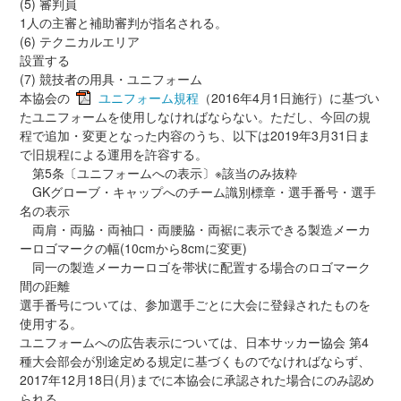
(5) 審判員
1人の主審と補助審判が指名される。
(6) テクニカルエリア
設置する
(7) 競技者の用具・ユニフォーム
本協会の
ユニフォーム規程
（2016年4月1日施行）に基づい
たユニフォームを使用しなければならない。ただし、今回の規
程で追加・変更となった内容のうち、以下は2019年3月31日ま
で旧規程による運用を許容する。
第5条〔ユニフォームへの表示〕※該当のみ抜粋
GKグローブ・キャップへのチーム識別標章・選手番号・選手
名の表示
両肩・両脇・両袖口・両腰脇・両裾に表示できる製造メーカ
ーロゴマークの幅(10cmから8cmに変更)
同一の製造メーカーロゴを帯状に配置する場合のロゴマーク
間の距離
選手番号については、参加選手ごとに大会に登録されたものを
使用する。
ユニフォームへの広告表示については、日本サッカー協会 第4
種大会部会が別途定める規定に基づくものでなければならず、
2017年12月18日(月)までに本協会に承認された場合にのみ認め
られる。