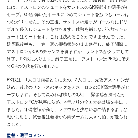
には、アストロンのシュートをサントスのGK渡部史也選手が好
セーブ。GKが弾いたボールにつめてシュートを放つもゴールは
つながりません。その直後、サントスの選手がゴール前にドリ
ブルで侵入しシュートを放ちます。体勢を崩しながら放ったシ
ュートはミートせず、これは決めることができませんでした。
延長戦後半も、一進一退の膠着状態のまま進行し、終了間際に
アストロンがCKのチャンスを得ますが、サントスがクリアして
終了、PK戦に入ります。終了直前に、アストロンはPK戦に備え
てGKの交代を行いました。
PK戦は、1人目は両者ともに決め、2人目に。先攻アストロンが
決め、後攻のサントスのキックをアストロンのGK高木選手がセ
ーブします。そして決めれば勝ちの3人目、緊張感が漂うなか、
アストロンFCが見事に決め、4年ぶりの全国大会出場を手にし
ました。守備意識が高く、ファウルも少ない息の詰まるような
戦いに対し、試合後は会場から両チームに大きな拍手が送られ
ました。
監督・選手コメント