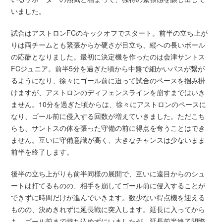
いました。
試合はアストロンFCのキックオフでスタート。前半の立ち上が
りは両チームとも緊張からか硬さが目立ち、縦への長いボール
の応酬となりました。最初に決定機を作ったのは会津サントス
FCジュニア。前半5分を過ぎた頃から中盤で細かいパスが繋が
るようになり、徐々にゴール前に迫って試合のペースを掴み掛
けますが、アストロンのディフェンスラインを崩すまではいき
ません。10分を過ぎた頃からは、徐々にアストロンのペースに
なり、ゴール前に侵入する回数が増えていきました。ただこち
らも、サントスの体を張った守備の前に得点を奪うことはでき
ません。互いに守備意識が高く、大きなチャンスは少ないまま
前半を終了します。
後半の立ち上がりも前半同様の展開で、互いに遠目からのシュ
ートは打てるものの、相手を崩してゴール前に侵入することが
できずに時間だけが進んでいきます。数少ない得点機を迎える
ものの、決めきれずに延長戦に突入します。延長に入ってから
も、ゴール前まで持ち込めずにいましたが、延長前半終了間際