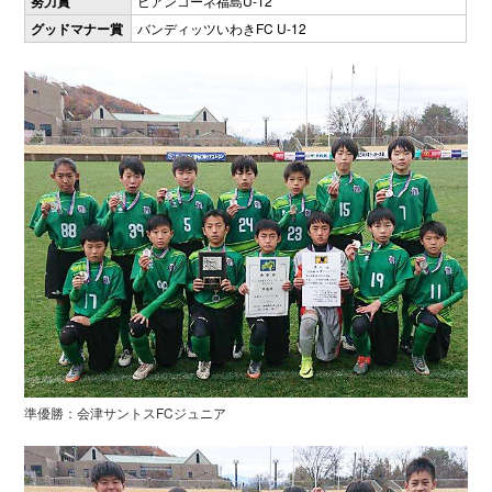
努力賞
ビアンコーネ福島U-12
グッドマナー賞
バンディッツいわきFC U-12
準優勝：会津サントスFCジュニア