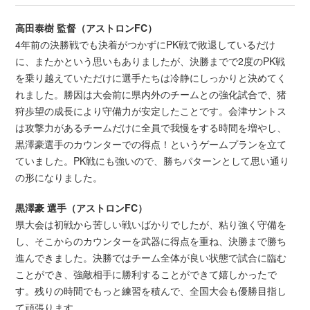
高田泰樹 監督（アストロンFC）
4年前の決勝戦でも決着がつかずにPK戦で敗退しているだけ
に、またかという思いもありましたが、決勝までで2度のPK戦
を乗り越えていただけに選手たちは冷静にしっかりと決めてく
れました。勝因は大会前に県内外のチームとの強化試合で、猪
狩歩望の成長により守備力が安定したことです。会津サントス
は攻撃力があるチームだけに全員で我慢をする時間を増やし、
黒澤豪選手のカウンターでの得点！というゲームプランを立て
ていました。PK戦にも強いので、勝ちパターンとして思い通り
の形になりました。
黒澤豪 選手（アストロンFC）
県大会は初戦から苦しい戦いばかりでしたが、粘り強く守備を
し、そこからのカウンターを武器に得点を重ね、決勝まで勝ち
進んできました。決勝ではチーム全体が良い状態で試合に臨む
ことができ、強敵相手に勝利することができて嬉しかったで
す。残りの時間でもっと練習を積んで、全国大会も優勝目指し
て頑張ります。