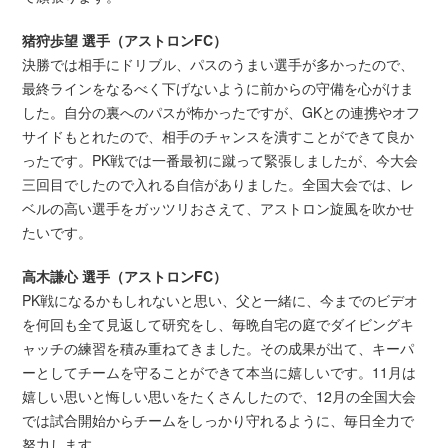
猪狩歩望 選手（アストロンFC）
決勝では相手にドリブル、パスのうまい選手が多かったので、
最終ラインをなるべく下げないように前からの守備を心がけま
した。自分の裏へのパスが怖かったですが、GKとの連携やオフ
サイドもとれたので、相手のチャンスを潰すことができて良か
ったです。PK戦では一番最初に蹴って緊張しましたが、今大会
三回目でしたので入れる自信がありました。全国大会では、レ
ベルの高い選手をガッツリおさえて、アストロン旋風を吹かせ
たいです。
高木謙心 選手（アストロンFC）
PK戦になるかもしれないと思い、父と一緒に、今までのビデオ
を何回も全て見返して研究をし、毎晩自宅の庭でダイビングキ
ャッチの練習を積み重ねてきました。その成果が出て、キーパ
ーとしてチームを守ることができて本当に嬉しいです。11月は
嬉しい思いと悔しい思いをたくさんしたので、12月の全国大会
では試合開始からチームをしっかり守れるように、毎日全力で
努力します。