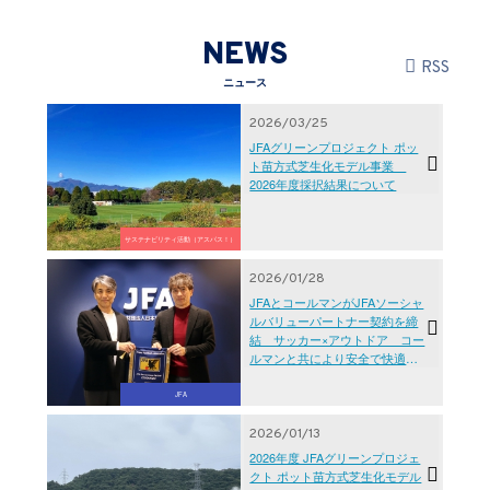
NEWS
RSS
ニュース
2026/03/25
JFAグリーンプロジェクト ポッ
ト苗方式芝生化モデル事業
2026年度採択結果について
サステナビリティ活動（アスパス！）
2026/01/28
JFAとコールマンがJFAソーシャ
ルバリューパートナー契約を締
結 サッカー×アウトドア コー
ルマンと共により安全で快適な
サッカーの環境づくりを推進
JFA
2026/01/13
2026年度 JFAグリーンプロジェ
クト ポット苗方式芝生化モデル