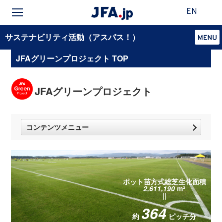
EN
サステナビリティ活動（アスパス！）
JFAグリーンプロジェクト TOP
JFAグリーンプロジェクト
コンテンツメニュー
ポット苗方式総芝生化面積
2,611,190
m²
||
364
約
ピッチ分