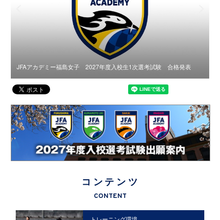
ース
JFAアカデミー福島女子 2027年度入校生1次選考試験 合格発表
J
コンテンツ
CONTENT
トレーニング環境