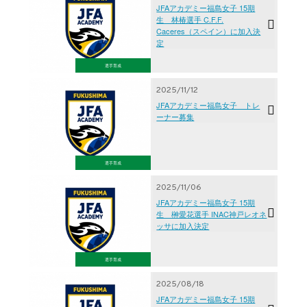
JFAアカデミー福島女子 15期
生 林椿選手 C.F.F.
Caceres（スペイン）に加入決
定
選手育成
2025/11/12
JFAアカデミー福島女子 トレ
ーナー募集
選手育成
2025/11/06
JFAアカデミー福島女子 15期
生 榊愛花選手 INAC神戸レオネ
ッサに加入決定
選手育成
2025/08/18
JFAアカデミー福島女子 15期