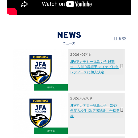
NEWS
RSS
ニュース
2026/07/16
JFAアカデミー福島女子 16期
生 古川心尋選手 マイナビ仙台
レディースに加入決定
選手育成
2026/07/09
JFAアカデミー福島女子 2027
年度入校生1次選考試験 合格発
表
選手育成