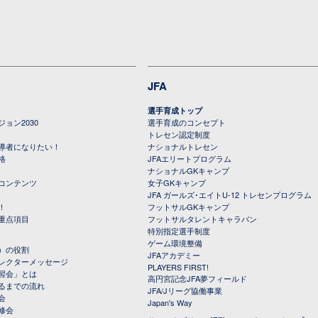
JFA
選手育成トップ
ョン2030
選手育成のコンセプト
トレセン認定制度
導者になりたい！
ナショナルトレセン
格
JFAエリートプログラム
ナショナルGKキャンプ
コンテンツ
女子GKキャンプ
JFA ガールズ･エイトU-12 トレセンプログラム
！
フットサルGKキャンプ
重点項目
フットサルタレントキャラバン
特別指定選手制度
ゲーム環境整備
）の役割
JFAアカデミー
レクターメッセージ
PLAYERS FIRST!
習会」とは
高円宮記念JFA夢フィールド
るまでの流れ
JFA/Jリーグ協働事業
会
Japan's Way
修会