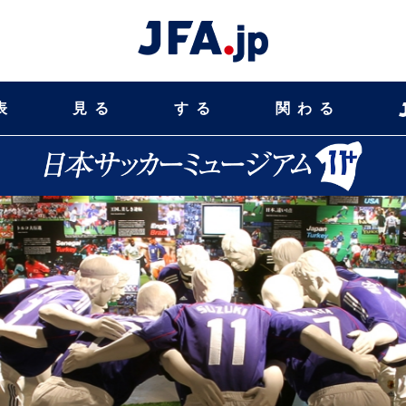
表
見る
する
関わる