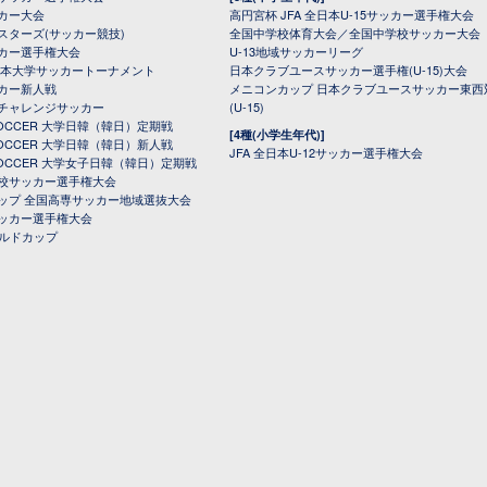
カー大会
高円宮杯 JFA 全日本U-15サッカー選手権大会
スターズ(サッカー競技)
全国中学校体育大会／全国中学校サッカー大会
カー選手権大会
U-13地域サッカーリーグ
日本大学サッカートーナメント
日本クラブユースサッカー選手権(U-15)大会
カー新人戦
メニコンカップ 日本クラブユースサッカー東西
チャレンジサッカー
(U-15)
 SOCCER 大学日韓（韓日）定期戦
[4種(小学生年代)]
 SOCCER 大学日韓（韓日）新人戦
JFA 全日本U-12サッカー選手権大会
 SOCCER 大学女子日韓（韓日）定期戦
校サッカー選手権大会
ップ 全国高専サッカー地域選抜大会
ッカー選手権大会
ールドカップ