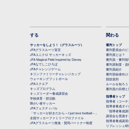
する
関わる
サッカーをしよう！（グラスルーツ）
審判トップ
JFAグラスルーツ宣言
審判委員会のビジ
JFAユニクロ サッカーキッズ
審判員とは？
JFA Magical Field Inspired by Disney
審判員・審判指
JFAなでしこひろば
審判員制度・資
JFAチャレンジゲーム
審判員紹介
キリンファミリーチャレンジカップ
審判登録者向け
ウォーキングフットボール
競技規則
JFAスクエア
ルールを知ろう
キッズプログラム
審判員の目標と
キッズリーダー養成講習会
指導者トップ
学校体育・部活動
指導者（コーチ
障がい者サッカー
指導者養成ダイ
JFAフェスティバル
「指導者養成講
「サッカーが好きだから～I just love football～」
講習会を受講す
全国サッカーファミリープロファイル
指導者養成講習
JFAグラスルーツ推進・賛同パートナー制度
リフレッシュ研