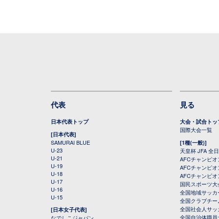
代表
見る
日本代表トップ
大会・試合トッ
国際大会一覧
[日本代表]
SAMURAI BLUE
[1種(一般)]
U-23
天皇杯 JFA 
U-21
AFCチャンピ
U-19
AFCチャンピオン
U-18
AFCチャンピオ
U-17
国民スポーツ大
U-16
全国地域サッカ
U-15
全国クラブチー
全国社会人サッ
[日本女子代表]
全国自治体職員
なでしこジャパン