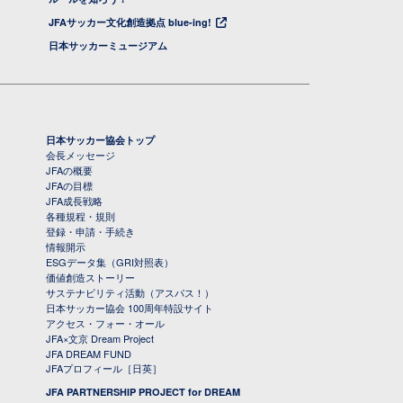
JFAサッカー文化創造拠点 blue-ing!
日本サッカーミュージアム
日本サッカー協会トップ
会長メッセージ
JFAの概要
JFAの目標
JFA成長戦略
各種規程・規則
登録・申請・手続き
情報開示
ESGデータ集（GRI対照表）
価値創造ストーリー
サステナビリティ活動（アスパス！）
日本サッカー協会 100周年特設サイト
アクセス・フォー・オール
JFA×文京 Dream Project
JFA DREAM FUND
JFAプロフィール［日英］
JFA PARTNERSHIP PROJECT for DREAM