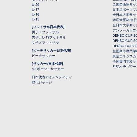
全国自衛隊サッ
U-20
U-17
日本スポーツマ
U-16
全日本大学サッ
U-15
総理大臣杯 全
全日本大学サッ
[フットサル日本代表]
デンソーカップ
男子／フットサル
DENSO CUP
男子／U-19フットサル
DENSO CUP
女子／フットサル
DENSO CUP
[ビーチサッカー日本代表]
全国高等専門学
ビーチサッカー
東京エネシスカ
全国専門学校サ
[サッカーe日本代表]
FIFAクラブワ
eスポーツ・サッカー
日本代表アイデンティティ
歴代ジャージ