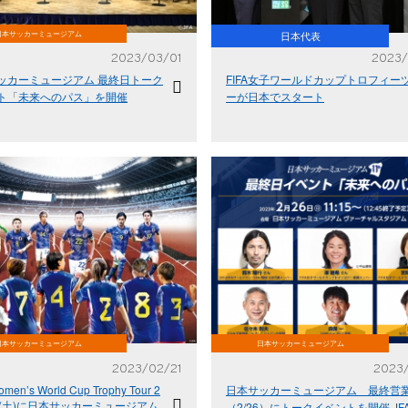
日本サッカーミュージアム
日本代表
2023/03/01
2023/
ッカーミュージアム 最終日トーク
FIFA女子ワールドカップトロフィー
ト「未来へのパス」を開催
ーが日本でスタート
日本サッカーミュージアム
日本サッカーミュージアム
2023/02/21
2023
omen’s World Cup Trophy Tour 2
日本サッカーミュージアム 最終営
日(土)に日本サッカーミュージアム
（2/26）にトークイベントを開催 JF