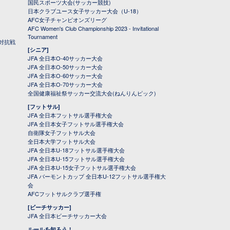
国民スポーツ大会(サッカー競技)
日本クラブユース女子サッカー大会（U-18）
AFC女子チャンピオンズリーグ
AFC Women's Club Championship 2023 - Invitational
Tournament
対抗戦
[シニア]
JFA 全日本O-40サッカー大会
JFA 全日本O-50サッカー大会
JFA 全日本O-60サッカー大会
JFA 全日本O-70サッカー大会
全国健康福祉祭サッカー交流大会(ねんりんピック)
[フットサル]
JFA 全日本フットサル選手権大会
JFA 全日本女子フットサル選手権大会
自衛隊女子フットサル大会
全日本大学フットサル大会
JFA 全日本U-18フットサル選手権大会
JFA 全日本U-15フットサル選手権大会
JFA 全日本U-15女子フットサル選手権大会
JFA バーモントカップ 全日本U-12フットサル選手権大
会
AFCフットサルクラブ選手権
[ビーチサッカー]
JFA 全日本ビーチサッカー大会
ルールを知ろう！