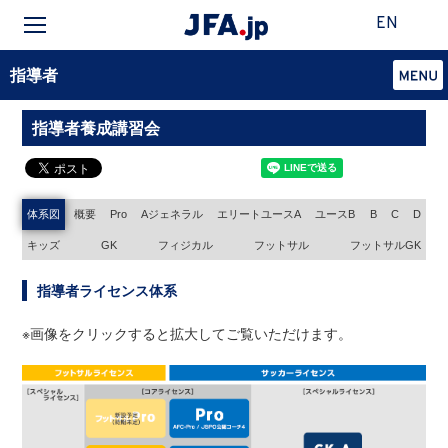
EN
指導者
指導者養成講習会
体系図
概要
Pro
Aジェネラル
エリートユースA
ユースB
B
C
D
キッズ
GK
フィジカル
フットサル
フットサルGK
指導者ライセンス体系
※画像をクリックすると拡大してご覧いただけます。