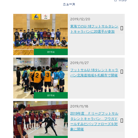
RSS
ニュース
2019/12/20
東海でのU-18フットサルタレン
トキャラバンに20選手が参加
選手育成
2019/11/27
フットサルU-18タレントキャラ
バン北海道地域を札幌市で開催
選手育成
2019/11/18
2019年度 Ｆリーグフットサル
タレントキャラバン フウガド
ールすみだバッファローズを対
象に開催