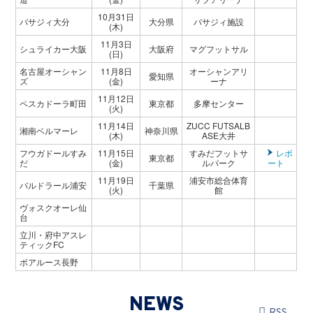
10月31日
バサジィ大分
大分県
バサジィ施設
(木)
11月3日
シュライカー大阪
大阪府
マグフットサル
(日)
名古屋オーシャン
11月8日
オーシャンアリ
愛知県
ズ
(金)
ーナ
11月12日
ペスカドーラ町田
東京都
多摩センター
(火)
11月14日
ZUCC FUTSALB
湘南ベルマーレ
神奈川県
(木)
ASE大井
フウガドールすみ
11月15日
すみだフットサ
レポ
東京都
だ
(金)
ルパーク
ート
11月19日
浦安市総合体育
バルドラール浦安
千葉県
(火)
館
ヴォスクオーレ仙
台
立川・府中アスレ
ティックFC
ボアルース長野
NEWS