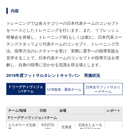
内容
トレーニングでは各カテゴリーの日本代表チームのコンセプト
をベースとしたトレーニングを行います。また、リフレッシュ
研修会を併催し、トレーニング前(もしくは後)に、日本代表コー
チングスタッフより代表チームのコンセプト、トレーニング方
法、指導方法のレクチャーを受け、実際に選手への指導実践を
見学することで、日本代表チームのコンセプトや指導方法を理
解し、自身の指導に活かせる見識を得る場とします。
2019年度フットサルタレントキャラバン 実施状況
Ｆリーグディヴィジョ
日本女子フットサルリ
U18地域・選抜チーム
ン1チーム
ーグチーム
チーム/地域
日程
会場
レポート
Fリーグディヴィジョン1チーム
エスポラーダ北海
9月27日
北海きたえーる
北海道
道
(金)
サブアリーナ