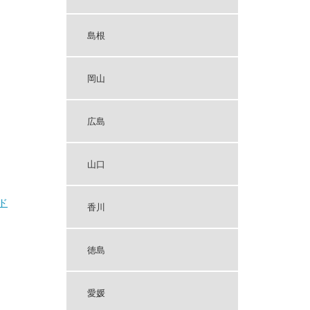
島根
岡山
広島
山口
ド
香川
徳島
愛媛