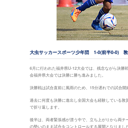
大虫サッカースポーツ少年団 1-0(前半0-0) 
6月に行われた福井県U-12大会では、残念ながら決
会福井県大会では決勝に勝ち進みました。
決勝戦は試合直前に風雨のため、15分遅れでの試合開
過去に何度も決勝に進出し全国大会も経験している敦賀
で折り返します。
後半は、両者緊張感が漂う中で、立ち上がりから両チー
の勢いのまま試合をコントロールする展開となりまし