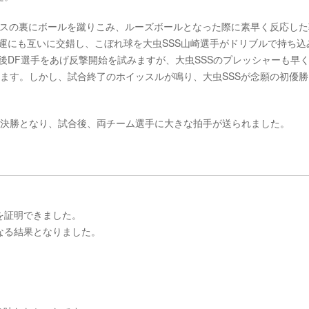
ンスの裏にボールを蹴りこみ、ルーズボールとなった際に素早く反応した
運にも互いに交錯し、こぼれ球を大虫SSS山崎選手がドリブルで持ち込
後DF選手をあげ反撃開始を試みますが、大虫SSSのプレッシャーも早
ます。しかし、試合終了のホイッスルが鳴り、大虫SSSが念願の初優勝
た決勝となり、試合後、両チーム選手に大きな拍手が送られました。
を証明できました。
なる結果となりました。