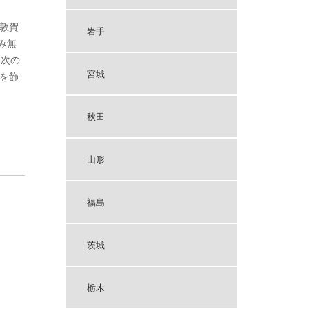
敦賀
岩手
み無
く次の
宮城
を飾
秋田
山形
福島
茨城
栃木