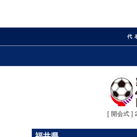
代
[ 開会式 ] 
福井県