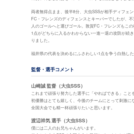
両者無得点まま、後半8分、大虫SSSが相手ディフェ
FC・フレンズのディフェンスとキーパーでしたが、不
人のゴールへと運びゴール。敦賀FC・フレンズもこの
1点がどちらに入るかわからない一進一退の攻防が続き
りました。
福井県の代表を決めるにふさわしい1点を争う白熱し
監督・選手コメント
山崎誠 監督（大虫SSS）
これまで頑張り努力した選手に「やればできる」こと
初優勝はとても嬉しく、今後のチームにとって刺激に
全国大会でも精一杯頑張りたいと思います。
渡辺祥気 選手（大虫SSS）
僕には二人のお兄ちゃんがいます。