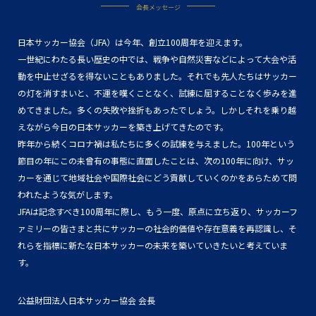
会長メッセージ
日本サッカー協会（JFA）は今年、創立100周年を迎えます。
一世紀にわたる長い歴史の中では、戦争や自然災害などによって大会や活
動を中止せざるを得ないこともありました。それでも先人たちはサッカー
の灯を消すまいと、不運を嘆くことなく、試練に屈することなく歩みを進
めてきました。多くの失敗や挫折もあったでしょう。しかしそれを乗り越
えながら今日の日本サッカーを築き上げてきたのです。
昨年から続くコロナ禍は私たちに多くの試練を与えました。100年という
節目の年にこの未曾有の事態に直面したことは、次の100年に向け、サッ
カーを通じて地域社会や国際社会にどう貢献していくのかをあらためて問
われたような気がします。
JFAは記念すべき100周年に際し、もう一度、原点に立ち返り、サッカーフ
ァミリーの皆さまと共にサッカーの社会的価値や存在意義を再認識し、そ
れらを指標に新たな日本サッカーの未来を築いていきたいと考えていま
す。
公益財団法人日本サッカー協会 会長