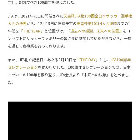
年）、記念すべき100周年を迎えました。
JFAは、2021年元日に開催された
天皇杯JFA第100回全日本サッカー選手権
大会の決勝
から、12月19日に開催予定の
天皇杯第101回大会決勝
までの1
年間を
「THE YEAR」
と位置づけ、
「過去への感謝、未来への決意」
をコ
ンセプトにサッカーファミリーの皆さまに参加していただきながら、一年
を通して各事業を行っております。
また、JFA創立記念日にあたる9月10日を
「THE DAY」
とし、
JFA100周年
セレブレーション
を執り行いした。100周年セレブレーションでは、日本
サッカーの100年を振り返り、JFA会長より「未来への決意」を述べまし
た。