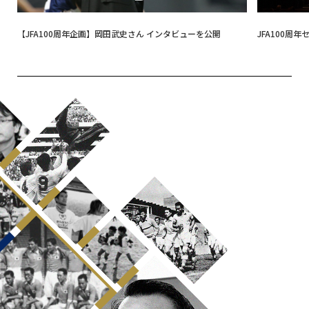
【JFA100周年企画】岡田武史さん インタビューを公開
JFA100周