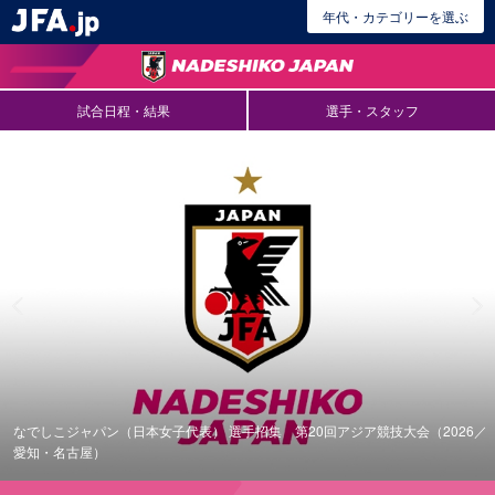
年代・カテゴリーを選ぶ
試合日程・結果
選手・スタッフ
なでしこジャパン（日本女子代表） 選手招集 第20回アジア競技大会（2026／
愛知・名古屋）