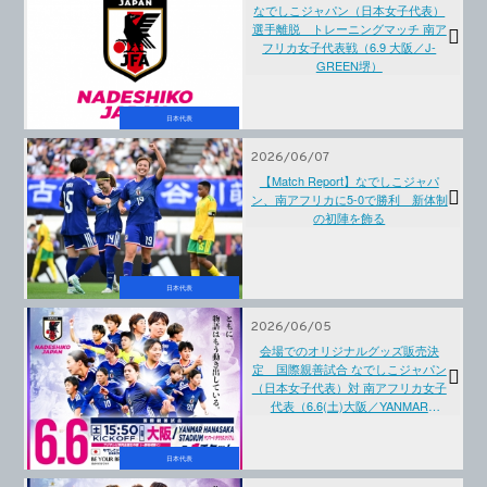
なでしこジャパン（日本女子代表）
選手離脱 トレーニングマッチ 南ア
フリカ女子代表戦（6.9 大阪／J-
GREEN堺）
日本代表
2026/06/07
【Match Report】なでしこジャパ
ン、南アフリカに5-0で勝利 新体制
の初陣を飾る
日本代表
2026/06/05
会場でのオリジナルグッズ販売決
定 国際親善試合 なでしこジャパン
（日本女子代表）対 南アフリカ女子
代表（6.6(土)大阪／YANMAR
HANASAKA STADIUM）
日本代表