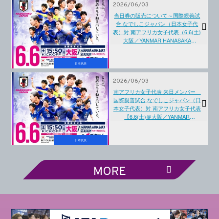
2026/06/03
当日券の販売について～国際親善試
合 なでしこジャパン（日本女子代
表）対 南アフリカ女子代表（6.6(土)
大阪／YANMAR HANASAKA
STADIUM）
日本代表
2026/06/03
南アフリカ女子代表 来日メンバー
国際親善試合 なでしこジャパン（日
本女子代表）対 南アフリカ女子代表
【6.6(土)＠大阪／YANMAR
HANASAKA STADIUM】
日本代表
MORE