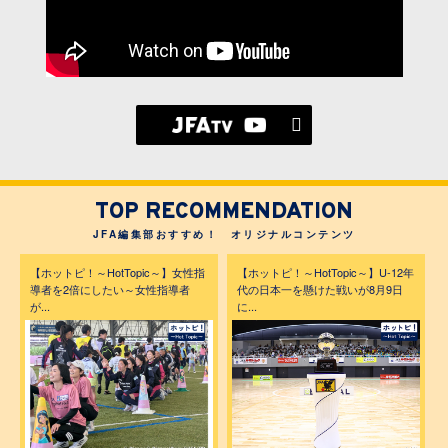
TOP RECOMMENDATION
JFA編集部おすすめ！ オリジナルコンテンツ
【ホットピ！～HotTopic～】女性指
【ホットピ！～HotTopic～】U-12年
導者を2倍にしたい～女性指導者
代の日本一を懸けた戦いが8月9日
が...
に...