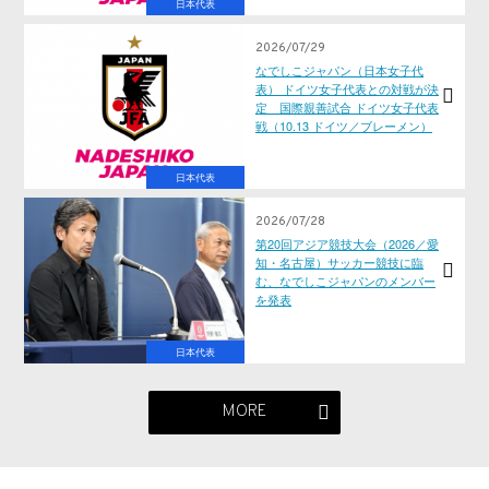
日本代表
2026/07/29
なでしこジャパン（日本女子代
表） ドイツ女子代表との対戦が決
定 国際親善試合 ドイツ女子代表
戦（10.13 ドイツ／ブレーメン）
日本代表
2026/07/28
第20回アジア競技大会（2026／愛
知・名古屋）サッカー競技に臨
む、なでしこジャパンのメンバー
を発表
日本代表
MORE