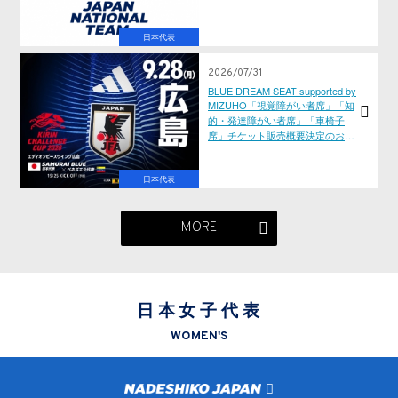
日本代表
2026/07/31
BLUE DREAM SEAT supported by
MIZUHO「視覚障がい者席」「知
的・発達障がい者席」「車椅子
席」チケット販売概要決定のお知
らせ キリンチャレンジカップ
2026【09.28(月)＠広島】
日本代表
MORE
日本女子代表
WOMEN'S