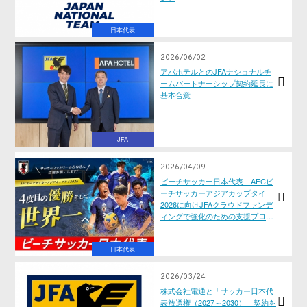
日本代表
2026/06/02
アパホテルとのJFAナショナルチ
ームパートナーシップ契約延長に
基本合意
JFA
2026/04/09
ビーチサッカー日本代表 AFCビ
ーチサッカーアジアカップタイ
2026に向けJFAクラウドファンデ
ィングで強化のための支援プロジ
ェクトをスタート【6/17更新】
日本代表
2026/03/24
株式会社電通と「サッカー日本代
表放送権（2027～2030）」契約を