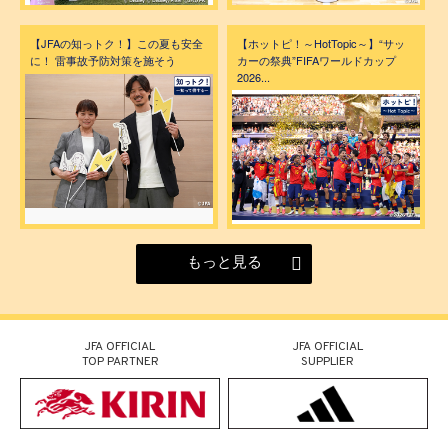
【JFAの知っトク！】この夏も安全
【ホットピ！～HotTopic～】“サッ
に！ 雷事故予防対策を施そう
カーの祭典”FIFAワールドカップ
2026...
もっと見る
JFA OFFICIAL
JFA OFFICIAL
TOP PARTNER
SUPPLIER