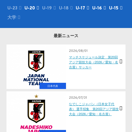
U-23
U-20
U-19
U-18
U-17
U-16
U-15
大学
最新ニュース
2026/08/01
マッチスケジュール決定 第20回
アジア競技大会（2026／愛知・名
古屋）サッカー
日本代表
2026/07/31
なでしこジャパン（日本女子代
表） 選手招集 第20回アジア競技
大会（2026／愛知・名古屋）