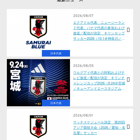
2026/08/07
エクアドル代表、ニュージーラン
ド代表、パナマ代表の参加および
放送／配信が決定 キリンカップ
サッカー2026（10.1＠神奈川／横
浜国際総合競技場、10.5＠東京／
国立競技場）
日本代表
2026/08/05
ウルグアイ代表との対戦およびテ
レビ放送／配信が決定 キリンチ
ャレンジカップ2026（9.24＠宮城
／キューアンドエースタジアムみ
やぎ）
日本代表
2026/08/01
マッチスケジュール決定 第20回
アジア競技大会（2026／愛知・名
古屋）サッカー