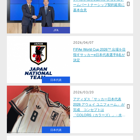
ームパートナーシップ契約延長に
基本合意
JFA
2026/04/07
FIFAe World Cup 2026™ 出場を目
指すサッカーe日本代表選手8名が
決定
日本代表
2026/03/20
アディダス「サッカー日本代表
2026 アウェイ ユニフォーム」 が
完成 コンセプトは
「COLORS（カラーズ）」 - 水平
線のその先へ。もっと、自由に。
-
日本代表