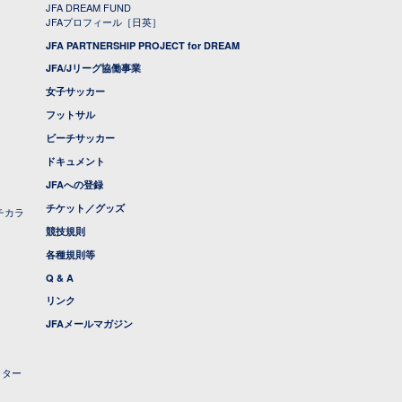
JFA DREAM FUND
JFAプロフィール［日英］
JFA PARTNERSHIP PROJECT for DREAM
JFA/Jリーグ協働事業
女子サッカー
フットサル
ビーチサッカー
ドキュメント
JFAへの登録
チケット／グッズ
チカラ
競技規則
各種規則等
Q & A
リンク
JFAメールマガジン
クター