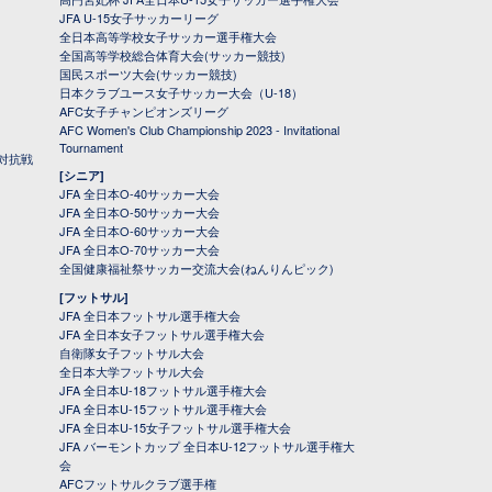
JFA U-15女子サッカーリーグ
全日本高等学校女子サッカー選手権大会
全国高等学校総合体育大会(サッカー競技)
国民スポーツ大会(サッカー競技)
日本クラブユース女子サッカー大会（U-18）
AFC女子チャンピオンズリーグ
AFC Women's Club Championship 2023 - Invitational
Tournament
対抗戦
[シニア]
JFA 全日本O-40サッカー大会
JFA 全日本O-50サッカー大会
JFA 全日本O-60サッカー大会
JFA 全日本O-70サッカー大会
全国健康福祉祭サッカー交流大会(ねんりんピック)
[フットサル]
JFA 全日本フットサル選手権大会
JFA 全日本女子フットサル選手権大会
自衛隊女子フットサル大会
全日本大学フットサル大会
JFA 全日本U-18フットサル選手権大会
JFA 全日本U-15フットサル選手権大会
JFA 全日本U-15女子フットサル選手権大会
JFA バーモントカップ 全日本U-12フットサル選手権大
会
AFCフットサルクラブ選手権