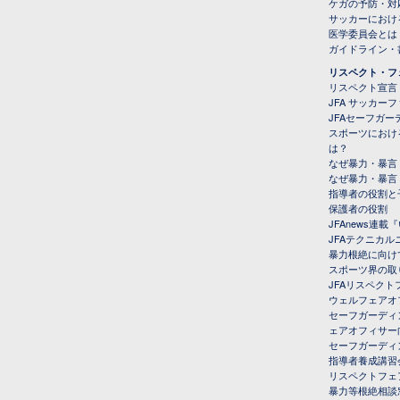
ケガの予防・対
サッカーにおけ
医学委員会とは
ガイドライン・書
リスペクト・フ
リスペクト宣言
JFA サッカー
JFAセーフガ
スポーツにおけ
は？
なぜ暴力・暴言
なぜ暴力・暴言
指導者の役割と
保護者の役割
JFAnews連
JFAテクニカ
暴力根絶に向け
スポーツ界の取
JFAリスペク
ウェルフェアオ
セーフガーディ
ェアオフィサー
セーフガーディ
指導者養成講習
リスペクトフェ
暴力等根絶相談