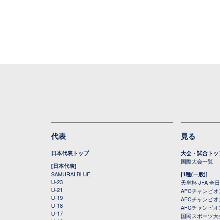
代表
見る
日本代表トップ
大会・試合トッ
国際大会一覧
[日本代表]
SAMURAI BLUE
[1種(一般)]
U-23
天皇杯 JFA 
U-21
AFCチャンピ
U-19
AFCチャンピオン
U-18
AFCチャンピオ
U-17
国民スポーツ大