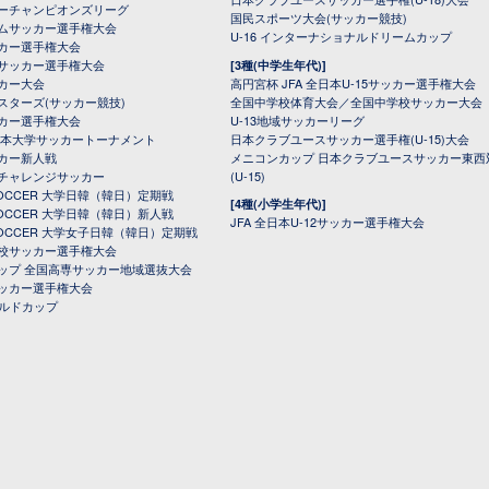
ーチャンピオンズリーグ
国民スポーツ大会(サッカー競技)
ムサッカー選手権大会
U-16 インターナショナルドリームカップ
カー選手権大会
サッカー選手権大会
[3種(中学生年代)]
カー大会
高円宮杯 JFA 全日本U-15サッカー選手権大会
スターズ(サッカー競技)
全国中学校体育大会／全国中学校サッカー大会
カー選手権大会
U-13地域サッカーリーグ
日本大学サッカートーナメント
日本クラブユースサッカー選手権(U-15)大会
カー新人戦
メニコンカップ 日本クラブユースサッカー東西
チャレンジサッカー
(U-15)
 SOCCER 大学日韓（韓日）定期戦
[4種(小学生年代)]
 SOCCER 大学日韓（韓日）新人戦
JFA 全日本U-12サッカー選手権大会
 SOCCER 大学女子日韓（韓日）定期戦
校サッカー選手権大会
ップ 全国高専サッカー地域選抜大会
ッカー選手権大会
ールドカップ