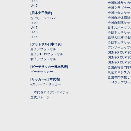
U-16
全国地域サッカ
U-15
全国クラブチー
全国社会人サッ
[日本女子代表]
全国自治体職員
なでしこジャパン
全国自衛隊サッ
U-20
U-17
日本スポーツマ
U-16
全日本大学サッ
U-15
総理大臣杯 全
全日本大学サッ
[フットサル日本代表]
デンソーカップ
男子／フットサル
DENSO CUP
男子／U-19フットサル
DENSO CUP
女子／フットサル
DENSO CUP
[ビーチサッカー日本代表]
全国高等専門学
ビーチサッカー
東京エネシスカ
全国専門学校サ
[サッカーe日本代表]
FIFAクラブワ
eスポーツ・サッカー
日本代表アイデンティティ
歴代ジャージ