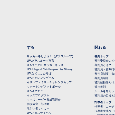
する
関わる
サッカーをしよう！（グラスルーツ）
審判トップ
JFAグラスルーツ宣言
審判委員会のビジ
JFAユニクロ サッカーキッズ
審判員とは？
JFA Magical Field Inspired by Disney
審判員・審判指
JFAなでしこひろば
審判員制度・資
JFAチャレンジゲーム
審判員紹介
キリンファミリーチャレンジカップ
審判登録者向け
ウォーキングフットボール
競技規則
JFAスクエア
ルールを知ろう
キッズプログラム
審判員の目標と
キッズリーダー養成講習会
指導者トップ
学校体育・部活動
指導者（コーチ
障がい者サッカー
指導者養成ダイ
JFAフェスティバル