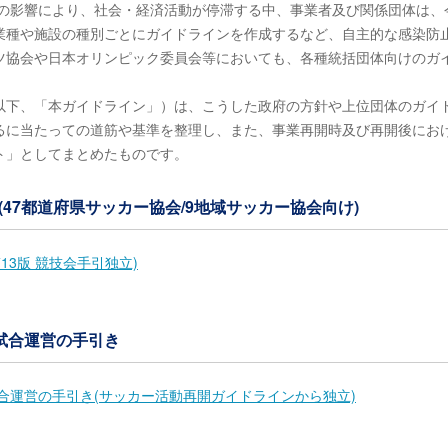
スの影響により、社会・経済活動が停滞する中、事業者及び関係団体は、
業種や施設の種別ごとにガイドラインを作成するなど、自主的な感染防
ツ協会や日本オリンピック委員会等においても、各種統括団体向けのガ
（以下、「本ガイドライン」）は、こうした政府の方針や上位団体のガイ
るに当たっての道筋や基準を整理し、また、事業再開時及び再開後にお
ト」としてまとめたものです。
(47都道府県サッカー協会/9地域サッカー協会向け)
13版 競技会手引独立)
試合運営の手引き
合運営の手引き(サッカー活動再開ガイドラインから独立)