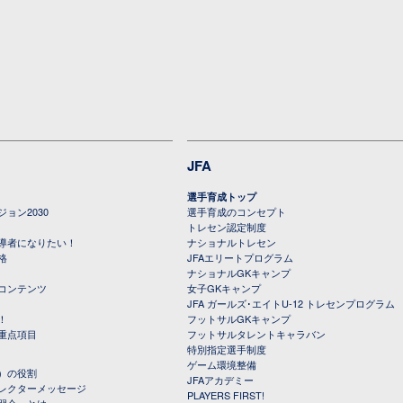
JFA
選手育成トップ
ョン2030
選手育成のコンセプト
トレセン認定制度
導者になりたい！
ナショナルトレセン
格
JFAエリートプログラム
ナショナルGKキャンプ
コンテンツ
女子GKキャンプ
JFA ガールズ･エイトU-12 トレセンプログラム
！
フットサルGKキャンプ
重点項目
フットサルタレントキャラバン
特別指定選手制度
ゲーム環境整備
）の役割
JFAアカデミー
レクターメッセージ
PLAYERS FIRST!