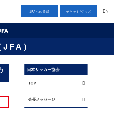
EN
JFAへの登録
チケット/グッズ
JFA）
カ
日本サッカー協会
TOP
会長メッセージ