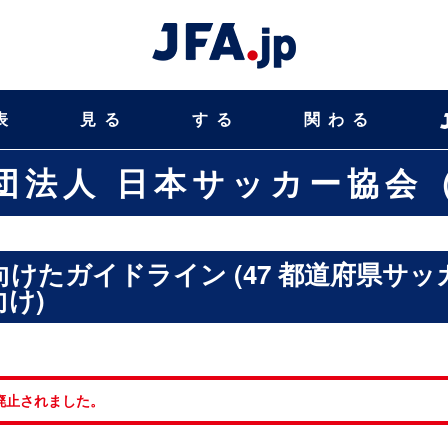
表
見る
する
関わる
団法人 日本サッカー協会（
向けたガイドライン (47 都道府県サッ
向け)
廃止されました。