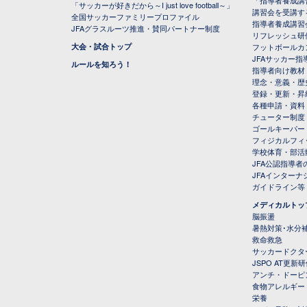
「指導者養成講
「サッカーが好きだから～I just love football～」
講習会を受講す
全国サッカーファミリープロファイル
指導者養成講習
JFAグラスルーツ推進・賛同パートナー制度
リフレッシュ研
大会・試合トップ
フットボールカ
JFAサッカー指導
ルールを知ろう！
指導者向け教材
理念・意義・歴
登録・更新・昇
各種申請・資料
チューター制度
ゴールキーパー
フィジカルフィ
学校体育・部活
JFA公認指導者
JFAインター
ガイドライン等
メディカルトッ
脳振盪
暑熱対策･水分
救命救急
サッカードクタ
JSPO AT更新
アンチ・ドーピ
食物アレルギー
栄養