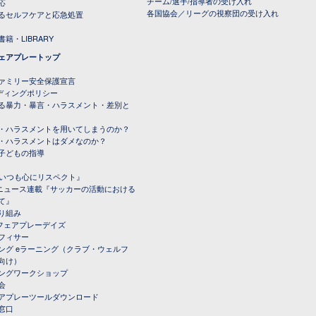
チーム/選手/指導者の受け入れ
応
各国協会／リーグの視察団の受け入れ
るセルフケアと応急処置
籍・LIBRARY
ェアプレートップ
ファミリー安全保護宣言
ーディングポリシー
る暴力・暴言・ハラスメント・差別と
・ハラスメントを用いてしまうのか？
・ハラスメントはダメなのか？
子どもの指導
載『いつも心にリスペクト』
ルニュース連載『サッカーの活動における
て』
り組み
トフェアプレーデイズ
フィサー
ング eラーニング（クラブ・ウェルフ
向け）
ングワークショップ
会
アプレーツールダウンロード
窓口