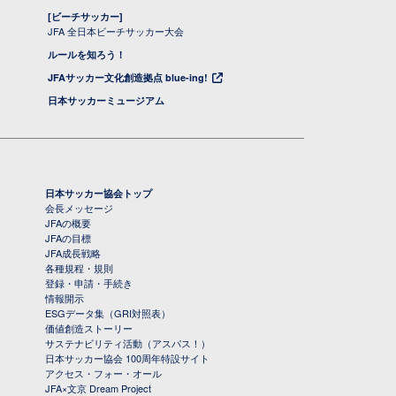
[ビーチサッカー]
JFA 全日本ビーチサッカー大会
ルールを知ろう！
JFAサッカー文化創造拠点 blue-ing!
日本サッカーミュージアム
日本サッカー協会トップ
会長メッセージ
JFAの概要
JFAの目標
JFA成長戦略
各種規程・規則
登録・申請・手続き
情報開示
ESGデータ集（GRI対照表）
価値創造ストーリー
サステナビリティ活動（アスパス！）
日本サッカー協会 100周年特設サイト
アクセス・フォー・オール
JFA×文京 Dream Project