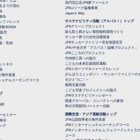
習会」とは
高円宮記念JFA夢フィールド
るまでの流れ
JFA/Jリーグ協働事業
会
Japan's Way
修会
サステナビリティ活動（アスパス！）トップ
ンファレンス
JFAグリーンプロジェクト
教本2024
誰も取り残さない競技観戦環境づくり
 販売
サッカー界での女性活躍推進
史
JFAサッカーファミリー安全保護宣言
級・失効
JFA×中央大学「アスパス！協働プロジェクト」
JFAこころのプロジェクト
竹内悌三賞への協力
こどもの未来応援国民運動
ットネス
JFAスポーツマネジャーズカレッジ
動
がんばろうニッポン！ ～サッカーファミリーの
の海外派遣
をひとつに！～
ナショナルコーチングコース
復興支援活動
こども宅食プロジェクトへの協力
プ
JFAサステナビリティレポート
（PDFファイル）
国連グローバル・コンパクトへの参加
補給
寄付月間賛同パートナー活動
国際交流・アジア貢献活動トップ
ーセミナー
JFA公認指導者の海外派遣
研修会
JFAインターナショナルコーチングコース
ング
JFAインターナショナル レフェリーインストラ
コース