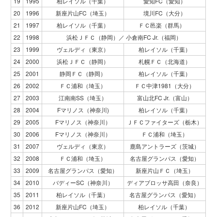
19
1995
柏レイソル（千葉）
愛知FC（愛知）
20
1996
新座片山FC（埼玉）
境川FC（大分）
21
1997
柏レイソル（千葉）
ＦＣ邑楽（群馬）
22
1998
浜松ＪＦＣ（静岡）／ 小倉南FC Jr.（福岡）
23
1999
ヴェルディ（東京）
柏レイソル（千葉）
24
2000
浜松ＪＦＣ（静岡）
札幌ＦＣ（北海道）
25
2001
静岡ＦＣ（静岡）
柏レイソル（千葉）
26
2002
ＦＣ浦和（埼玉）
ＦＣ中津1981（大分）
27
2003
江南南SS（埼玉）
富山北FC Jr.（富山）
28
2004
Fマリノス（神奈川)
柏レイソル（千葉）
29
2005
Fマリノス（神奈川）
ＪＦＣファイターズ（栃木）
30
2006
Fマリノス（神奈川）
ＦＣ浦和（埼玉）
31
2007
ヴェルディ（東京）
鹿島アントラーズ（茨城）
32
2008
ＦＣ浦和（埼玉）
名古屋グランパス（愛知）
33
2009
名古屋グランパス（愛知）
新座片山ＦＣ（埼玉）
34
2010
バディーSC（神奈川）
ディアブロッサ高田（奈良）
35
2011
柏レイソル（千葉）
名古屋グランパス（愛知）
36
2012
新座片山FC（埼玉）
柏レイソル（千葉）