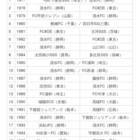
2
1978
清水FC（静岡）
FC町田（東京）
3
1979
FC甲府イレブン（山梨）
清水FC（静岡）
4
1980
船橋FC（千葉）／ 四日市SS(三重)
5
1981
FC町田（東京）
古河SSS（茨城）
6
1982
清水FC（静岡）
FC町田（東京）
7
1983
清水FC（静岡）
山口SC（山口）
8
1984
太田南小SSS（群馬）
多比良SSS（長崎）
9
1985
清水FC（静岡）／ FC浦和（埼玉）
10
1986
清水FC（静岡）／ FC邑楽（群馬）
11
1987
清水FC（静岡）
藤枝FC（静岡）
12
1988
読売SC（東京）
清水FC（静岡）
13
1989
FC浦和（埼玉）
FC中津（大分）
14
1990
城陽SCS（京都）
高槻FC（大阪）
15
1991
下都賀ジュリアンズ（栃木）
高陽FC（広島）
16
1992
清水FC（静岡）
下都賀ジュリアンズ（栃木）
17
1993
浜松JFC（静岡）
清水FC（静岡）
18
1994
刈谷第一FC（愛知）
宇都宮Jr. FC（栃木）