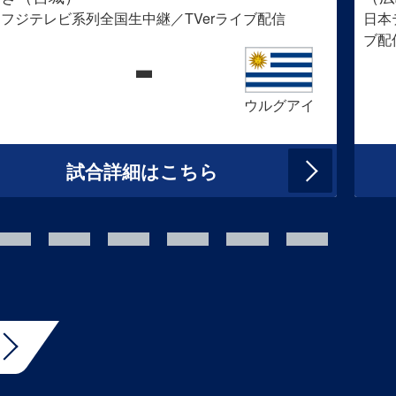
フジテレビ系列全国生中継／TVerライブ配信
日本
ブ配
-
ウルグアイ
試合詳細はこちら