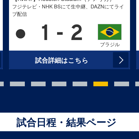
フジテレビ・NHK BSにて生中継、DAZNにてライ
ブ配信
●
1 - 2
ブラジル
試合詳細はこちら
試合日程・結果ページ