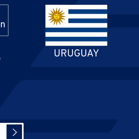
in
5
URUGUAY