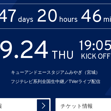
47
20
46
days
hours
m
9.24
19:0
THU
KICK OFF
キューアンドエースタジアムみやぎ（宮城）
フジテレビ系列全国生中継／TVerライブ配信
報
チケット情報