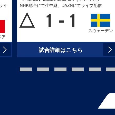
てライ
NHK総合にて生中継、DAZNにてライブ配信
△
1 - 1
スウェーデン
ジア
試合詳細はこちら