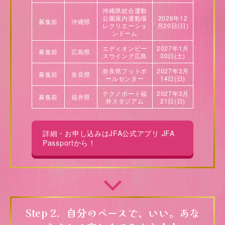
沖縄県総合運動
公園屋内運動場
2026年12
募集前
沖縄県
レクリエーショ
月20日(日)
ンドーム
エディオンピー
2027年1月
募集前
広島県
スウイング広島
30日(土)
奈良県フットボ
2027年3月
募集前
奈良県
ールセンター
14日(日)
テクノポート福
2027年3月
募集前
福井県
井スタジアム
21日(日)
詳細・お申し込みはJFA公式アプリ JFA
Passportから！
Step 2．自分のペースで、いい。あな