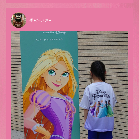
🌟♦たいさ♦