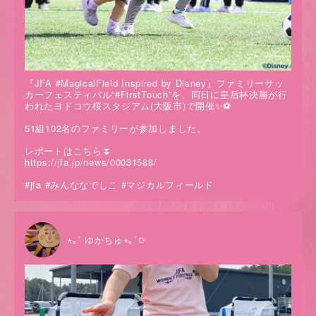
『JFA #MagicalField Inspired by Disney』ファミリーサッ
カーフェスティバル“#FirstTouch”を、同日に皇后杯決勝が行
われたヨドコウ桜スタジアム(大阪市)で開催✨⚽️
51組102名のファミリーが参加しました。
レポートはこちら⏬
https://jfa.jp/news/00031588/
#jfa #みんななでしこ #マジカルフィールド
⋆｡˚ ゆかちゅ⋆｡˚✩