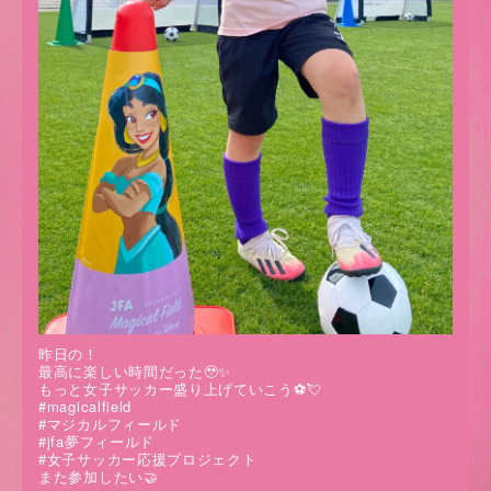
昨日の！
最高に楽しい時間だった🥹✨
もっと女子サッカー盛り上げていこう⚽️💘
#magicalfield
#マジカルフィールド
#jfa夢フィールド
#女子サッカー応援プロジェクト
また参加したい🤝