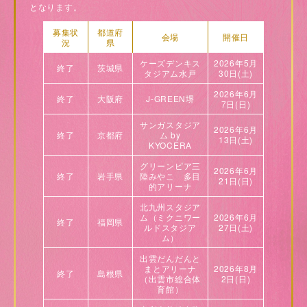
となります。
募集状
都道府
会場
開催日
況
県
ケーズデンキス
2026年5月
終了
茨城県
タジアム水戸
30日(土)
2026年6月
終了
大阪府
J-GREEN堺
7日(日)
サンガスタジア
2026年6月
終了
京都府
ム by
13日(土)
KYOCERA
グリーンピア三
2026年6月
終了
岩手県
陸みやこ
多目
21日(日)
的アリーナ
北九州スタジア
ム
（ミクニワー
2026年6月
終了
福岡県
ルドスタジア
27日(土)
ム）
出雲だんだんと
まとアリーナ
2026年8月
終了
島根県
（出雲市総合体
2日(日)
育館）