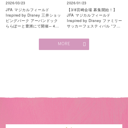
2026/03/23
2026/01/23
JFA マジカルフィールド
【3/8宮崎会場 募集開始！】
Inspired by Disney 三井ショッ
JFA マジカルフィールド
ピングパーク アーバンドック
Inspired by Disney ファミリー
ららぽーと豊洲にて開催─ 4月
サッカーフェスティバル ”ファ
19日(日) 澤穂希さん、鮫島彩さ
ーストタッチ”
ん、SHELLYさんが登場 ─
MORE