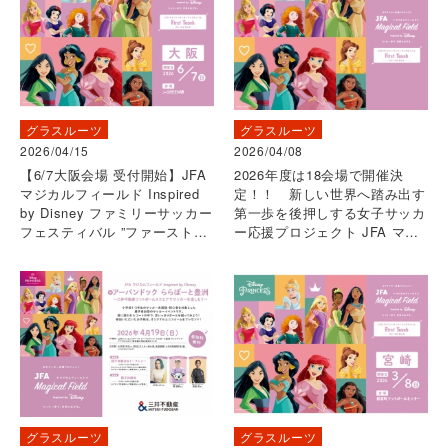
グラスルーツ
グラスルーツ
2026/04/15
2026/04/08
【6/7大阪会場 受付開始】JFA
2026年度は18会場で開催決
マジカルフィールド Inspired
定！！ 新しい世界へ踏み出す
by Disney ファミリーサッカー
第一歩を後押しする女子サッカ
フェスティバル ”ファーストタ
ー応援プロジェクト JFA マジ
ッチ”
カルフィールド Inspired by
Disney ファミリーサッカーフ
ェスティバル “ファーストタッ
チ”
グラスルーツ
グラスルーツ