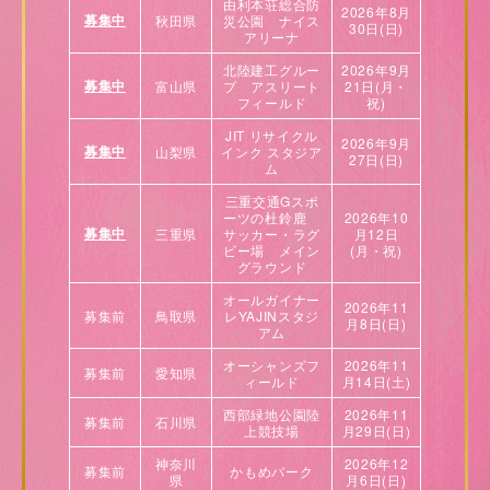
由利本荘総合防
2026年8月
募集中
秋田県
災公園
ナイス
30日(日)
アリーナ
北陸建工グルー
2026年9月
募集中
富山県
プ
アスリート
21日(月・
フィールド
祝)
JIT リサイクル
2026年9月
募集中
山梨県
インク スタジア
27日(日)
ム
三重交通Gスポ
ーツの杜鈴鹿
2026年10
募集中
三重県
サッカー・ラグ
月12日
ビー場 メイン
(月・祝)
グラウンド
オールガイナー
2026年11
募集前
鳥取県
レYAJINスタジ
月8日(日)
アム
オーシャンズフ
2026年11
募集前
愛知県
ィールド
月14日(土)
西部緑地公園陸
2026年11
募集前
石川県
上競技場
月29日(日)
神奈川
2026年12
募集前
かもめパーク
県
月6日(日)