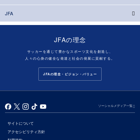
JFA
JFAの理念
サッカーを通じて豊かなスポーツ文化を創造し、
人々の心身の健全な発達と社会の発展に貢献する。
JFAの理念・ビジョン・バリュー
ソーシャルメディア一覧
サイトについて
アクセシビリティ方針
利用規約