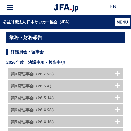
EN
公益財団法人 日本サッカー協会（JFA）
業務・財務報告
評議員会・理事会
2026年度 決議事項・報告事項
第9回理事会（26.7.23）
第8回理事会（26.6.4）
第7回理事会（26.5.14）
第6回理事会（26.4.28）
第5回理事会（26.4.16）