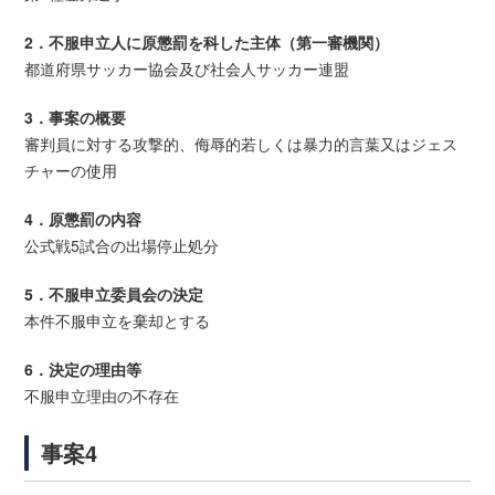
2．不服申立人に原懲罰を科した主体（第一審機関）
都道府県サッカー協会及び社会人サッカー連盟
3．事案の概要
審判員に対する攻撃的、侮辱的若しくは暴力的言葉又はジェス
チャーの使用
4．原懲罰の内容
公式戦5試合の出場停止処分
5．不服申立委員会の決定
本件不服申立を棄却とする
6．決定の理由等
不服申立理由の不存在
事案4