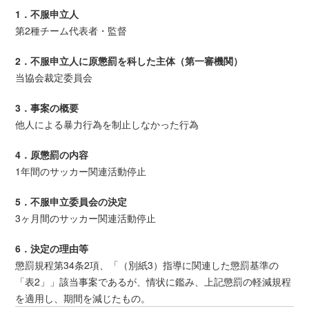
1．不服申立人
第2種チーム代表者・監督
2．不服申立人に原懲罰を科した主体（第一審機関）
当協会裁定委員会
3．事案の概要
他人による暴力行為を制止しなかった行為
4．原懲罰の内容
1年間のサッカー関連活動停止
5．不服申立委員会の決定
3ヶ月間のサッカー関連活動停止
6．決定の理由等
懲罰規程第34条2項、「（別紙3）指導に関連した懲罰基準の
「表2」」該当事案であるが、情状に鑑み、上記懲罰の軽減規程
を適用し、期間を減じたもの。