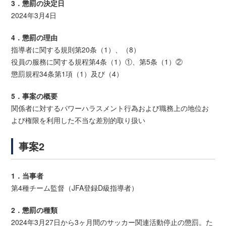
3．懲罰の決定日
2024年3月4日
4．懲罰の理由
指導者に関する規則第20条（1）、（8）
役員の服務に関する規程第4条（1）①、第5条（1）②
懲罰規程34条第1項（1）及び（4）
5．事案の概要
関係者に対するパワーハラスメント行為および職務上の地位お
よび権限を利⽤した不当な差別的取り扱い
事案2
1．当事者
第4種チーム監督（JFA登録D級指導者）
2．懲罰の種類
2024年3月27日から3ヶ月間のサッカー関連活動停止の懲罰。た