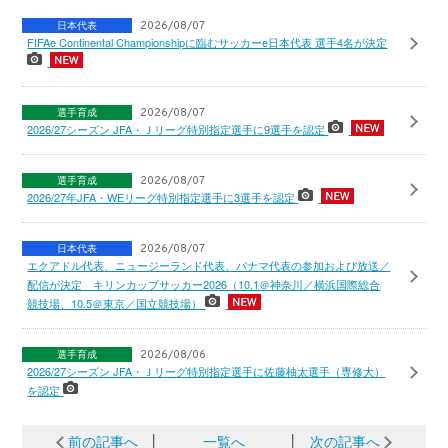
日本代表
2026/08/07
FIFAe Continental Championshipに臨むサッカーe日本代表 選手4名が決定
選手育成
2026/08/07
2026/27シーズン JFA・Ｊリーグ特別指定選手に9選手を認定
選手育成
2026/08/07
2026/27年JFA・WEリーグ特別指定選手に3選手を認定
日本代表
2026/08/07
エクアドル代表、ニュージーランド代表、パナマ代表の参加および放送／
配信が決定 キリンカップサッカー2026（10.1＠神奈川／横浜国際総合
競技場、10.5＠東京／国立競技場）
選手育成
2026/08/06
2026/27シーズン JFA・Ｊリーグ特別指定選手に佐藤柚太選手（専修大）
を認定
前の記事へ
│
一覧へ
│
次の記事へ