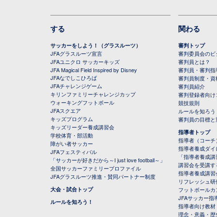
する
関わる
サッカーをしよう！（グラスルーツ）
審判トップ
JFAグラスルーツ宣言
審判委員会のビジ
JFAユニクロ サッカーキッズ
審判員とは？
JFA Magical Field Inspired by Disney
審判員・審判指
JFAなでしこひろば
審判員制度・資
JFAチャレンジゲーム
審判員紹介
キリンファミリーチャレンジカップ
審判登録者向け
ウォーキングフットボール
競技規則
JFAスクエア
ルールを知ろう
キッズプログラム
審判員の目標と
キッズリーダー養成講習会
指導者トップ
学校体育・部活動
指導者（コーチ
障がい者サッカー
指導者養成ダイ
JFAフェスティバル
「指導者養成講
「サッカーが好きだから～I just love football～」
講習会を受講す
全国サッカーファミリープロファイル
指導者養成講習
JFAグラスルーツ推進・賛同パートナー制度
リフレッシュ研
大会・試合トップ
フットボールカ
JFAサッカー指導
ルールを知ろう！
指導者向け教材
理念・意義・歴