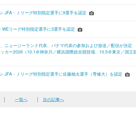
ーズン JFA・Ｊリーグ特別指定選手に9選手を認定
JFA・WEリーグ特別指定選手に3選手を認定
表、ニュージーランド代表、パナマ代表の参加および放送／配信が決
ッカー2026（10.1＠神奈川／横浜国際総合競技場、10.5＠東京／国立
シーズン JFA・Ｊリーグ特別指定選手に佐藤柚太選手（専修大）を認定
│
一覧へ
│
次の記事へ