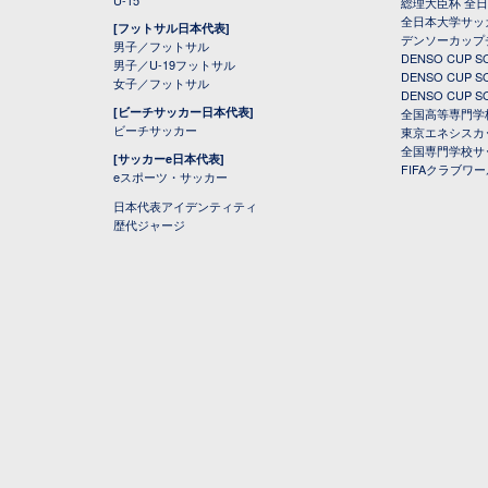
U-15
総理大臣杯 全
全日本大学サッ
[フットサル日本代表]
デンソーカップ
男子／フットサル
DENSO CUP
男子／U-19フットサル
DENSO CUP
女子／フットサル
DENSO CUP
[ビーチサッカー日本代表]
全国高等専門学
ビーチサッカー
東京エネシスカ
全国専門学校サ
[サッカーe日本代表]
FIFAクラブワ
eスポーツ・サッカー
日本代表アイデンティティ
歴代ジャージ