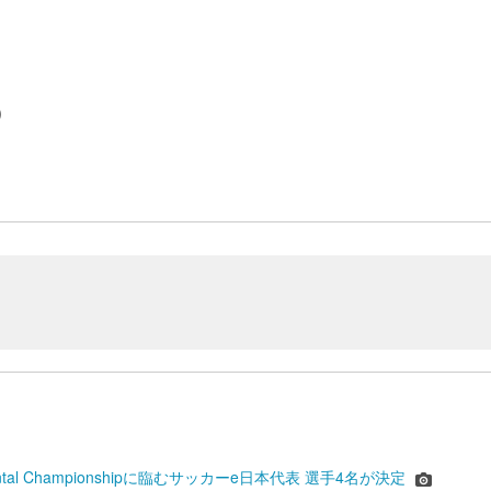
）
inental Championshipに臨むサッカーe日本代表 選手4名が決定