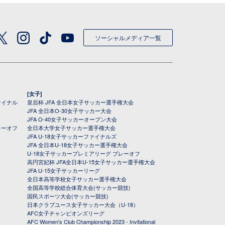
ソーシャルメディア一覧
[女子]
ァイナル
皇后杯 JFA 全日本女子サッカー選手権大会
JFA 全日本O-30女子サッカー大会
JFA O-40女子サッカーオープン大会
レーオフ
全日本大学女子サッカー選手権大会
JFA U-18女子サッカーファイナルズ
JFA 全日本U-18女子サッカー選手権大会
U-18女子サッカープレミアリーグ プレーオフ
高円宮妃杯 JFA全日本U-15女子サッカー選手権大会
JFA U-15女子サッカーリーグ
全日本高等学校女子サッカー選手権大会
全国高等学校総合体育大会(サッカー競技)
国民スポーツ大会(サッカー競技)
日本クラブユース女子サッカー大会（U-18）
AFC女子チャンピオンズリーグ
AFC Women's Club Championship 2023 - Invitational