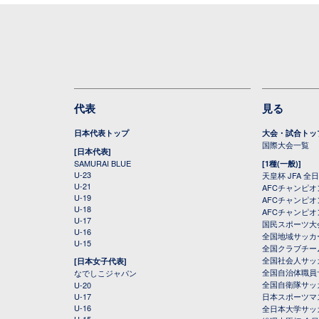
代表
見る
日本代表トップ
大会・試合トッ
国際大会一覧
[日本代表]
SAMURAI BLUE
[1種(一般)]
U-23
天皇杯 JFA 
U-21
AFCチャンピ
U-19
AFCチャンピオン
U-18
AFCチャンピオ
U-17
国民スポーツ大
U-16
全国地域サッカ
U-15
全国クラブチー
全国社会人サッ
[日本女子代表]
全国自治体職員
なでしこジャパン
全国自衛隊サッ
U-20
U-17
日本スポーツマ
U-16
全日本大学サッ