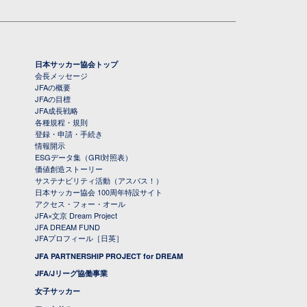
日本サッカー協会トップ
会長メッセージ
JFAの概要
JFAの目標
JFA成長戦略
各種規程・規則
登録・申請・手続き
情報開示
ESGデータ集（GRI対照表）
価値創造ストーリー
サステナビリティ活動（アスパス！）
日本サッカー協会 100周年特設サイト
アクセス・フォー・オール
JFA×文京 Dream Project
JFA DREAM FUND
JFAプロフィール［日英］
JFA PARTNERSHIP PROJECT for DREAM
JFA/Jリーグ協働事業
女子サッカー