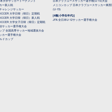
日本大学サッカートーナメント
日本クラブユースサッカー選手権(U-15)大会
カー新人戦
メニコンカップ 日本クラブユースサッカー東西
チャレンジサッカー
(U-15)
 SOCCER 大学日韓（韓日）定期戦
[4種(小学生年代)]
 SOCCER 大学日韓（韓日）新人戦
JFA 全日本U-12サッカー選手権大会
 SOCCER 大学女子日韓（韓日）定期戦
校サッカー選手権大会
ップ 全国高専サッカー地域選抜大会
ッカー選手権大会
ールドカップ