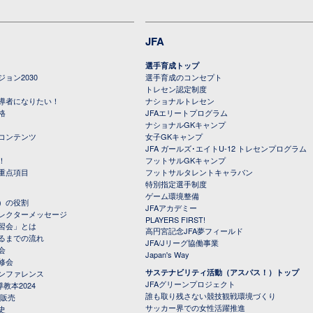
JFA
選手育成トップ
ョン2030
選手育成のコンセプト
トレセン認定制度
導者になりたい！
ナショナルトレセン
格
JFAエリートプログラム
ナショナルGKキャンプ
コンテンツ
女子GKキャンプ
JFA ガールズ･エイトU-12 トレセンプログラム
！
フットサルGKキャンプ
重点項目
フットサルタレントキャラバン
特別指定選手制度
ゲーム環境整備
）の役割
JFAアカデミー
レクターメッセージ
PLAYERS FIRST!
習会」とは
高円宮記念JFA夢フィールド
るまでの流れ
JFA/Jリーグ協働事業
会
Japan's Way
修会
サステナビリティ活動（アスパス！）トップ
ンファレンス
JFAグリーンプロジェクト
教本2024
誰も取り残さない競技観戦環境づくり
 販売
サッカー界での女性活躍推進
史