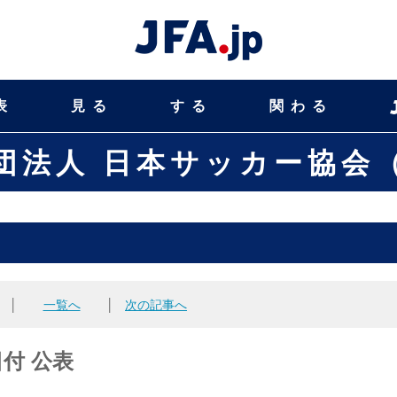
表
見る
する
関わる
団法人 日本サッカー協会（
│
一覧へ
│
次の記事へ
日付 公表