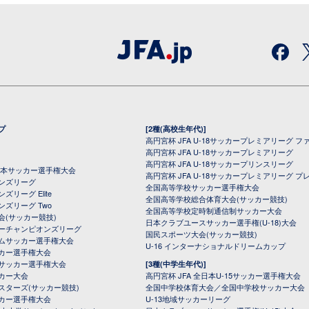
プ
[2種(高校生年代)]
高円宮杯 JFA U-18サッカープレミアリーグ フ
高円宮杯 JFA U-18サッカープレミアリーグ
高円宮杯 JFA U-18サッカープリンスリーグ
全日本サッカー選手権大会
高円宮杯 JFA U-18サッカープレミアリーグ プ
オンズリーグ
全国高等学校サッカー選手権大会
ズリーグ Elite
全国高等学校総合体育大会(サッカー競技)
ンズリーグ Two
全国高等学校定時制通信制サッカー大会
会(サッカー競技)
日本クラブユースサッカー選手権(U-18)大会
ーチャンピオンズリーグ
国民スポーツ大会(サッカー競技)
ムサッカー選手権大会
U-16 インターナショナルドリームカップ
カー選手権大会
サッカー選手権大会
[3種(中学生年代)]
カー大会
高円宮杯 JFA 全日本U-15サッカー選手権大会
スターズ(サッカー競技)
全国中学校体育大会／全国中学校サッカー大会
カー選手権大会
U-13地域サッカーリーグ