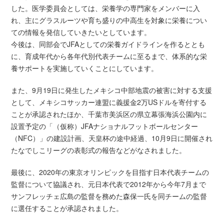
した。医学委員会としては、栄養学の専門家をメンバーに入
れ、主にグラスルーツや育ち盛りの中高生を対象に栄養につい
ての情報を発信していきたいとしています。
今後は、同部会でJFAとしての栄養ガイドラインを作るととも
に、育成年代から各年代別代表チームに至るまで、体系的な栄
養サポートを実施していくことにしています。
また、9月19日に発生したメキシコ中部地震の被害に対する支援
として、メキシコサッカー連盟に義援金2万USドルを寄付する
ことが承認されたほか、千葉市美浜区の県立幕張海浜公園内に
設置予定の「（仮称）JFAナショナルフットボールセンター
（NFC）」の建設計画、天皇杯の途中経過、10月9日に開催され
たなでしこリーグの表彰式の報告などがなされました。
最後に、2020年の東京オリンピックを目指す日本代表チームの
監督について協議され、元日本代表で2012年から今年7月まで
サンフレッチェ広島の監督を務めた森保一氏を同チームの監督
に選任することが承認されました。