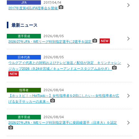
JFA
2017/04/14
2017年度第4回JFA理事会を開催
最新ニュース
選手育成
2026/08/05
2026/27年JFA・WEリーグ特別指定選手に2選手を認定
日本代表
2026/08/05
ウルグアイ代表との対戦およびテレビ放送／配信が決定 キリンチャレン
ジカップ2026（9.24＠宮城／キューアンドエースタジアムみやぎ）
指導者
2026/08/04
【ホットピ！～HotTopic～】女性指導者を2倍にしたい～女性指導者が広
げる女子サッカーの未来～
選手育成
2026/08/04
2026/27年JFA・WEリーグ特別指定選手に柴田瞳選手（日本大）を認定