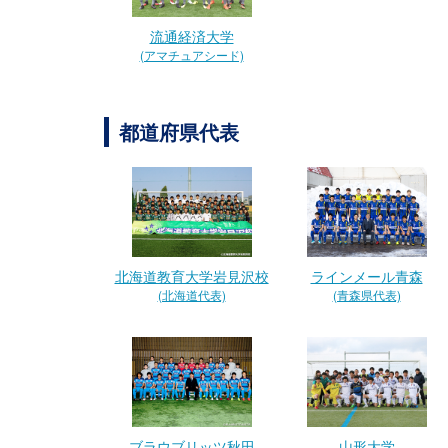
流通経済大学
(アマチュアシード)
都道府県代表
北海道教育大学岩見沢校
ラインメール青森
(北海道代表)
(青森県代表)
ブラウブリッツ秋田
山形大学