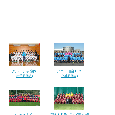
グルージャ盛岡
ソニー仙台ＦＣ
(岩手県代表)
(宮城県代表)
いわきＦＣ
流経大ドラゴンズ龍ケ崎