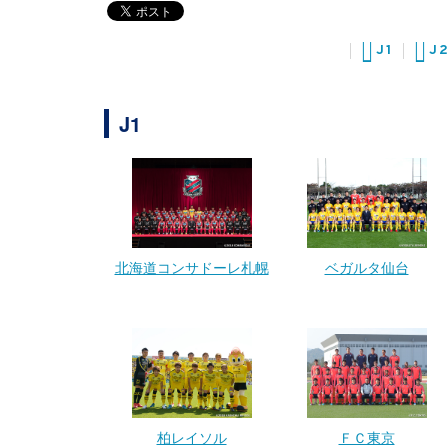
J1
J
J1
北海道コンサドーレ札幌
ベガルタ仙台
柏レイソル
ＦＣ東京