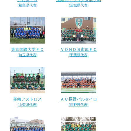
(福島県代表)
(茨城県代表)
東京国際大学ＦＣ
ＶＯＮＤＳ市原ＦＣ
(埼玉県代表)
(千葉県代表)
韮崎アストロス
ＡＣ長野パルセイロ
(山梨県代表)
(長野県代表)