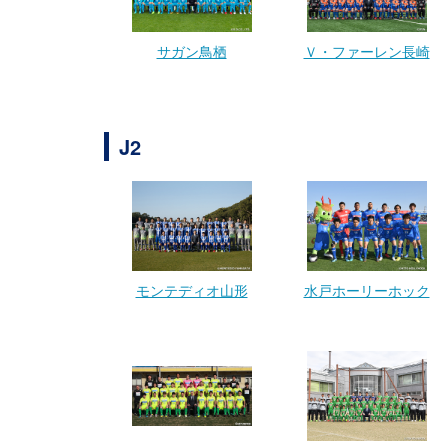
サガン鳥栖
Ｖ・ファーレン長崎
J2
モンテディオ山形
水戸ホーリーホック