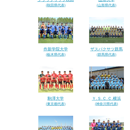
(秋田県代表)
(山形県代表)
作新学院大学
ザスパクサツ群馬
(栃木県代表)
(群馬県代表)
駒澤大学
Ｙ.Ｓ.Ｃ.Ｃ.横浜
(東京都代表)
(神奈川県代表)