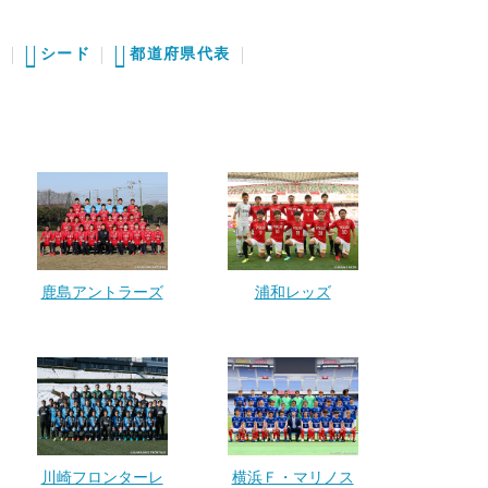
2
シード
都道府県代表
鹿島アントラーズ
浦和レッズ
川崎フロンターレ
横浜Ｆ・マリノス