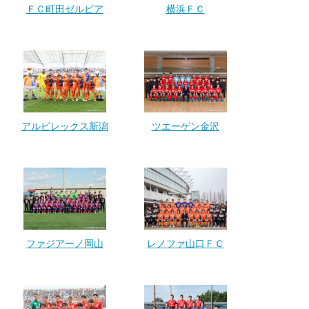
ＦＣ町田ゼルビア
横浜ＦＣ
アルビレックス新潟
ツエーゲン金沢
ファジアーノ岡山
レノファ山口ＦＣ