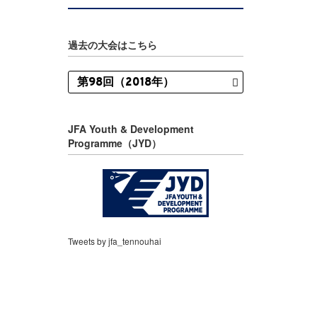
過去の大会はこちら
JFA Youth & Development
Programme（JYD）
Tweets by jfa_tennouhai