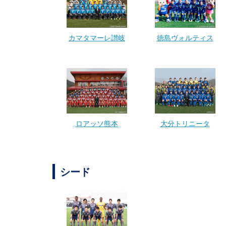
カマタマーレ讃岐
徳島ヴォルティス
ロアッソ熊本
大分トリニータ
シード