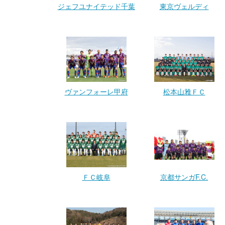
ジェフユナイテッド千葉
東京ヴェルディ
ヴァンフォーレ甲府
松本山雅ＦＣ
ＦＣ岐阜
京都サンガF.C.