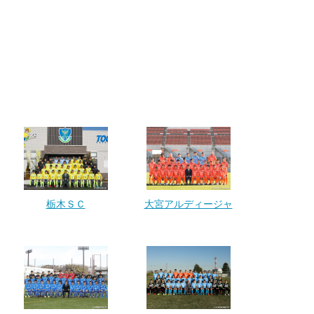
栃木ＳＣ
大宮アルディージャ