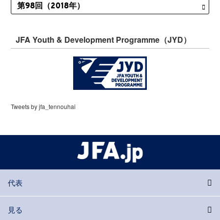
JFA Youth & Development Programme（JYD）
Tweets by jfa_tennouhai
代表
見る