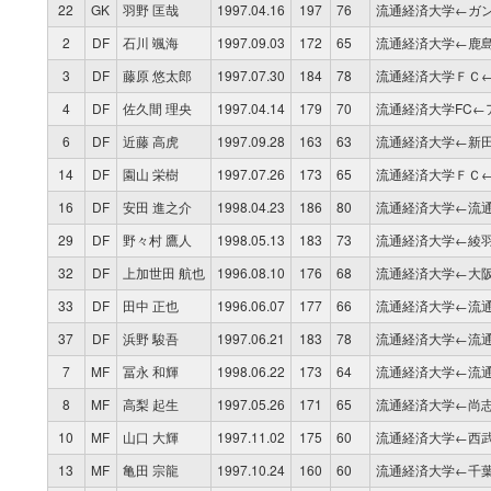
22
GK
羽野 匡哉
1997.04.16
197
76
流通経済大学←ガン
2
DF
石川 颯海
1997.09.03
172
65
流通経済大学←鹿
3
DF
藤原 悠太郎
1997.07.30
184
78
流通経済大学ＦＣ
4
DF
佐久間 理央
1997.04.14
179
70
流通経済大学FC←
6
DF
近藤 高虎
1997.09.28
163
63
流通経済大学←新
14
DF
園山 栄樹
1997.07.26
173
65
流通経済大学ＦＣ
16
DF
安田 進之介
1998.04.23
186
80
流通経済大学←流
29
DF
野々村 鷹人
1998.05.13
183
73
流通経済大学←綾
32
DF
上加世田 航也
1996.08.10
176
68
流通経済大学←大
33
DF
田中 正也
1996.06.07
177
66
流通経済大学←流
37
DF
浜野 駿吾
1997.06.21
183
78
流通経済大学←流
7
MF
冨永 和輝
1998.06.22
173
64
流通経済大学←流
8
MF
高梨 起生
1997.05.26
171
65
流通経済大学←尚
10
MF
山口 大輝
1997.11.02
175
60
流通経済大学←西
13
MF
亀田 宗龍
1997.10.24
160
60
流通経済大学←千