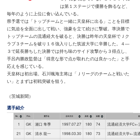
は第１ステージで優勝を飾るなど、
毎年のように上位に食い込んでいる。
県予選では「トップチームと一緒に天皇杯に出る」ことを目標
に気迫を全面に出して戦い、強豪を立て続けに撃破。準決勝で
トップチームの流通経大を破ると、決勝は昨年の天皇杯でＪク
ラブ３チームを破り１６強入りした筑波大学に辛勝した。４―
３で延長勝ちした決勝では持ち味のサイド攻撃から３得点し、
手呂内勝政監督は「得意な形で点が取れたのは良かった」と手
応えを感じている。
天皇杯は初出場。石川颯海主将は「Ｊリーグのチームと戦いた
い」とまずは初戦突破を狙う。
（茨城新聞）
選手紹介
No.
Pos.
選手名
生年月日
身長
体重
1
GK
瀬口 隼季
1997.07.27
180
74
流通経済大学FC←
21
GK
清水 龍一
1998.03.30
180
73
流通経済大学←流