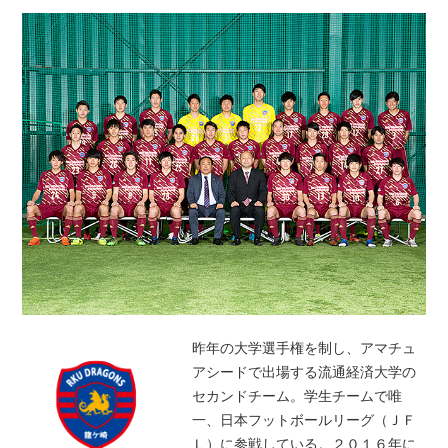
昨年の大学選手権を制し、アマチュ
アシードで出場する流通経済大学の
セカンドチーム。学生チームで唯
一、日本フットボールリーグ（ＪＦ
Ｌ）に参戦している。２０１６年に