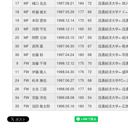
17
MF
樋口 岳志
1997.08.21
184
72
流通経済大学←旭
18
MF
村越 健太
1997.05.29
177
66
流通経済大学ＦＣ←
19
MF
本田 憲弥
1998.12.14
170
65
流通経済大学←流
23
MF
河西 守生
1998.12.11
165
50
流通経済大学←流
25
MF
関野 元弥
1999.03.10
167
59
流通経済大学←相
30
MF
原岡 翼
1997.06.30
170
67
流通経済大学←熊
36
MF
佐藤 郁
1997.04.24
180
68
流通経済大学←羽
9
FW
加藤 千尋
1998.12.12
175
70
流通経済大学←流
11
FW
伊藤 隆人
1998.04.30
176
72
流通経済大学←盛
24
FW
松本 雅也
1997.06.27
175
68
流通経済大学FC←
26
FW
古谷 三国
1998.06.05
177
69
流通経済大学←流
34
FW
宮阪 淳也
1996.08.08
165
54
流通経済大学←日
35
FW
浅田 敬太郎
1996.05.16
180
70
流通経済大学←広