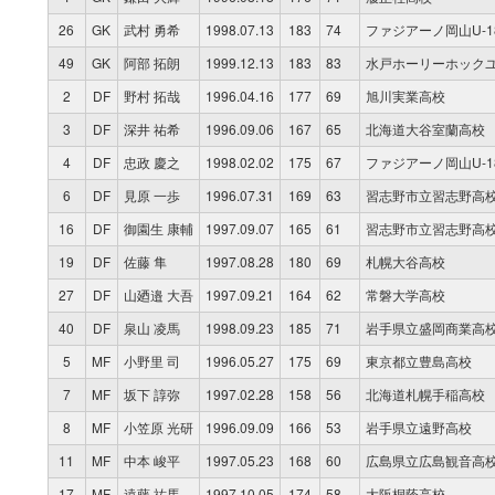
26
GK
武村 勇希
1998.07.13
183
74
ファジアーノ岡山U-1
49
GK
阿部 拓朗
1999.12.13
183
83
水戸ホーリーホック
2
DF
野村 拓哉
1996.04.16
177
69
旭川実業高校
3
DF
深井 祐希
1996.09.06
167
65
北海道大谷室蘭高校
4
DF
忠政 慶之
1998.02.02
175
67
ファジアーノ岡山U-1
6
DF
見原 一歩
1996.07.31
169
63
習志野市立習志野高
16
DF
御園生 康輔
1997.09.07
165
61
習志野市立習志野高
19
DF
佐藤 隼
1997.08.28
180
69
札幌大谷高校
27
DF
山廼邉 大吾
1997.09.21
164
62
常磐大学高校
40
DF
泉山 凌馬
1998.09.23
185
71
岩手県立盛岡商業高
5
MF
小野里 司
1996.05.27
175
69
東京都立豊島高校
7
MF
坂下 諄弥
1997.02.28
158
56
北海道札幌手稲高校
8
MF
小笠原 光研
1996.09.09
166
53
岩手県立遠野高校
11
MF
中本 峻平
1997.05.23
168
60
広島県立広島観音高
17
MF
遠藤 祐馬
1997.10.05
174
58
大阪桐蔭高校