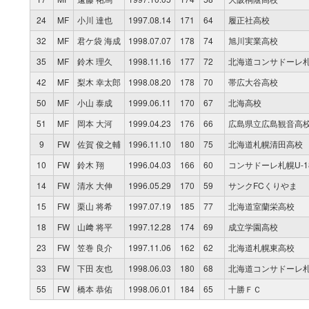
24
MF
小川 達也
1997.08.14
171
64
履正社高校
32
MF
君ケ袋 海成
1998.07.07
178
74
旭川実業高校
35
MF
鈴木 理久
1998.11.16
177
72
北海道コンサドーレ札幌
42
MF
梨木 幸太郎
1998.08.20
178
70
帯広大谷高校
50
MF
小山 泰成
1999.06.11
170
67
北海高校
51
MF
岡本 大河
1999.04.23
176
66
広島県立広島観音高
9
FW
佐賀 俊之輔
1996.11.10
180
75
北海道札幌清田高校
10
FW
鈴木 翔
1996.04.03
166
60
コンサドーレ札幌U-1
14
FW
清水 大伸
1996.05.29
170
59
サンクFCくりやま
15
FW
栗山 将希
1997.07.19
185
77
北海道室蘭栄高校
18
FW
山﨑 将平
1997.12.28
174
69
成立学園高校
23
FW
笠巻 良介
1997.11.06
162
62
北海道札幌東高校
33
FW
下田 友也
1998.06.03
180
68
北海道コンサドーレ札幌
55
FW
橋本 恭佑
1998.06.01
184
65
十勝ＦＣ