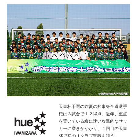
天皇杯予選の昨夏の知事杯全道選手
権は３試合で１２得点。近年、重点
を置いている縦に速い攻撃的なサッ
カーに磨きがかかり、４回目の天皇
杯で初のＪクラブ撃破を狙う。