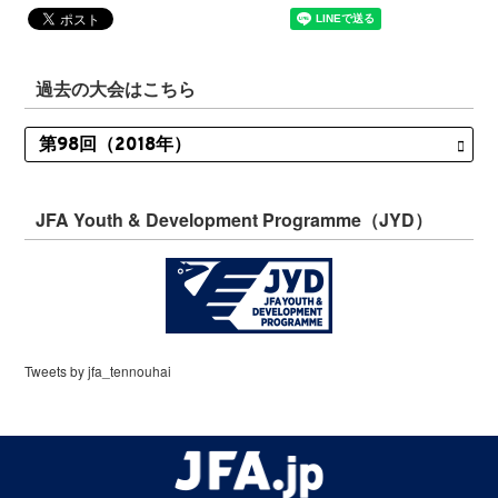
過去の大会はこちら
JFA Youth & Development Programme（JYD）
Tweets by jfa_tennouhai