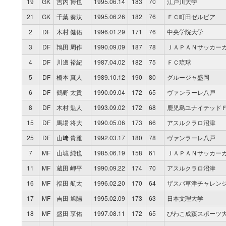
19
GK
吉内 博也
1995.06.14
183
70
江戸川大学
21
GK
千葉 奏汰
1995.06.26
182
76
ＦＣ町田ゼルビア
2
DF
木村 健佑
1996.01.29
171
76
中央学院大学
3
DF
鴇田 周作
1990.09.09
187
78
ＪＡＰＡＮサッカー
4
DF
川邊 裕紀
1987.04.02
182
75
ＦＣ琉球
5
DF
橋本 真人
1989.10.12
190
80
グルージャ盛岡
6
DF
鶴野 太貴
1990.09.04
172
65
ヴァンラーレ八戸
8
DF
木村 魁人
1993.09.02
172
68
鹿児島ユナイテッド
15
DF
馬場 将大
1990.05.06
173
66
アスルクラロ沼津
25
DF
山﨑 貴雅
1992.03.17
180
78
ヴァンラーレ八戸
7
MF
山城 純也
1985.06.19
158
61
ＪＡＰＡＮサッカー
11
MF
蔵田 岬平
1990.09.22
174
70
アスルクラロ沼津
16
MF
福田 航太
1996.02.20
170
64
ザスパ草津チャレン
17
MF
吉田 旭陽
1995.02.09
173
63
日本文理大学
18
MF
盛田 享佑
1997.08.11
172
65
びわこ成蹊スポーツ