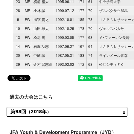
23
MF
横前 裕大
1995.06.11
171
61
中央学院大学
28
MF
小林 誠
1990.07.12
177
70
ザスパクサツ群馬
9
FW
御宿 貴之
1992.10.01
185
78
ＪＡＰＡＮサッカー
10
FW
山田 雄太
1992.10.29
178
70
ヴェルスパ大分
13
FW
松尾 篤
1990.03.05
177
68
Ｖ･ファーレン長崎
14
FW
石塚 功志
1997.06.27
167
64
ＪＡＰＡＮサッカー
20
FW
中筋 誠
1987.05.31
183
74
ラインメール青森
39
FW
金村 賢志郎
1993.02.02
172
68
松江シティＦＣ
過去の大会はこちら
JFA Youth & Development Programme（JYD）