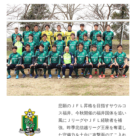
悲願のＪＦＬ昇格を目指すサウルコ
ス福井。今秋開催の福井国体を追い
風にＪリーグやＪＦＬ経験者を補
強。昨季北信越リーグ王座を奪還し
た守備力を土台に攻撃面のてこ入れ