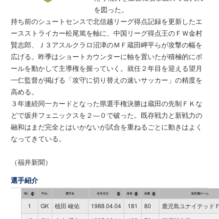
を図った。
持ち前のシュートセンスで北信越リーグ得点記録を更新したエ
ースストライカー松尾篤を軸に、中国リーグ得点王のＦＷ金村
賢志郎、Ｊ３アスルクラロ沼津のＭＦ蔵田岬平らが攻撃の幅を
広げる。昨季はショートカウンターに軸を置いたが積極的にボ
ールを動かして主導権を握っていく。就任２年目を迎える望月
一仁監督が掲げる「攻守に切り替えの速いサッカー」の精度を
高める。
３年連続同一カードとなった県選手権決勝は蔵田の先制ＦＫな
どで坂井フェニックスを２―０で破った。既存戦力と新戦力の
融和はまだ完全とはいかないが試合を重ねるごとに動きはよく
なってきている。
（福井新聞）
選手紹介
No.
Pos.
選手名
生年月日
身長
体重
前所属チーム
1
GK
植田 峻佑
1988.04.04
181
80
鹿児島ユナイテッド