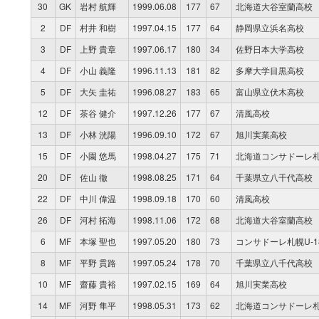
30
GK
岩村 航輝
1999.06.08
177
67
北海道大谷室蘭高校
2
DF
村井 和樹
1997.04.15
177
64
静岡県立浜名高校
3
DF
上野 貴章
1997.06.17
180
34
佐野日本大学高校
4
DF
小山 義隆
1996.11.13
181
82
多摩大学目黒高校
5
DF
大矢 圭祐
1996.08.27
183
65
富山県立伏木高校
12
DF
茶谷 健介
1997.12.26
177
67
清風高校
13
DF
小林 洸陽
1996.09.10
172
67
旭川実業高校
15
DF
小園 悠馬
1998.04.27
175
71
北海道コンサドーレ札幌
20
DF
佐山 徹
1998.08.25
171
64
千葉県立八千代高校
22
DF
中川 偉温
1998.09.18
170
60
清風高校
26
DF
河村 拓海
1998.11.06
172
68
北海道大谷室蘭高校
6
MF
本塚 聖也
1997.05.20
180
73
コンサドーレ札幌U-1
8
MF
平野 貫路
1997.05.24
178
70
千葉県立八千代高校
10
MF
齋藤 貴裕
1997.02.15
169
64
旭川実業高校
14
MF
河野 隼平
1998.05.31
173
62
北海道コンサドーレ札幌