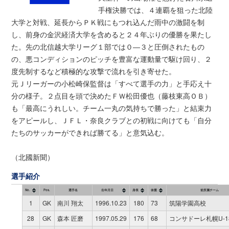
手権決勝では、４連覇を狙った北陸
大学と対戦、延長からＰＫ戦にもつれ込んだ雨中の激闘を制
し、前身の金沢経済大学を含めると２４年ぶりの優勝を果たし
た。先の北信越大学リーグ１部では０―３と圧倒されたもの
の、悪コンディションのピッチを豊富な運動量で駆け回り、２
度先制するなど積極的な攻撃で流れを引き寄せた。
元Ｊリーガーの小松崎保監督は「すべて選手の力」と手応え十
分の様子。２点目を頭で決めたＦＷ松田優也（藤枝東高ＯＢ）
も「最高にうれしい。チーム一丸の気持ちで勝った」と結束力
をアピールし、ＪＦＬ・奈良クラブとの初戦に向けても「自分
たちのサッカーができれば勝てる」と意気込む。
（北國新聞）
選手紹介
No.
Pos.
選手名
生年月日
身長
体重
前所属チーム
1
GK
南川 翔太
1996.10.23
180
73
筑陽学園高校
28
GK
森本 匠磨
1997.05.29
176
68
コンサドーレ札幌U-1