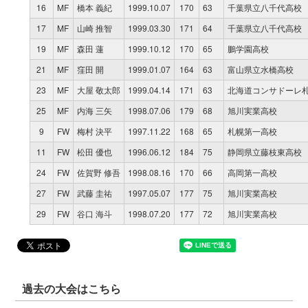
16
MF
橋本 義紀
1999.10.07
170
63
千葉県立八千代高校
17
MF
山崎 推智
1999.03.30
171
64
千葉県立八千代高校
19
MF
森田 蓮
1999.10.12
170
65
鵬学園高校
21
MF
窪田 開
1999.01.07
164
63
富山県立水橋高校
23
MF
大屋 敬太郎
1999.04.14
171
63
北海道コンサドーレ札幌
25
MF
内海 三矢
1998.07.06
179
68
旭川実業高校
9
FW
梅村 決平
1997.11.22
168
65
札幌第一高校
11
FW
松田 優也
1996.06.12
184
75
静岡県立藤枝東高校
24
FW
佐賀野 修吾
1998.08.16
170
66
高岡第一高校
27
FW
武藤 圭祐
1997.05.07
177
75
旭川実業高校
29
FW
谷口 海斗
1998.07.20
177
72
旭川実業高校
過去の大会はこちら