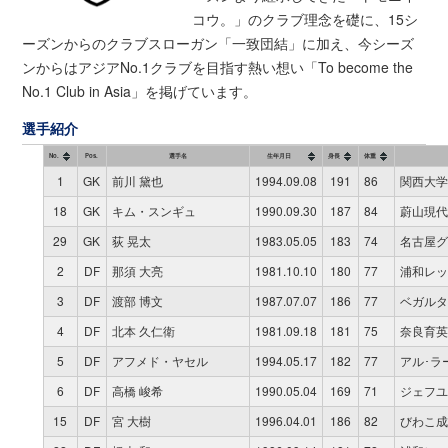
コウ。」のクラブ理念を礎に、15シ
ーズンからのクラブスローガン「一致団結」に加え、今シーズ
ンからはアジアNo.1クラブを目指す熱い想い「To become the
No.1 Club in Asia」を掲げています。
選手紹介
No.
Pos.
選手名
生年月日
身長
体重
1
GK
前川 黛也
1994.09.08
191
86
関西大学
18
GK
キム・スンギュ
1990.09.30
187
84
蔚山現代
29
GK
荻 晃太
1983.05.05
183
74
名古屋グ
2
DF
那須 大亮
1981.10.10
180
77
浦和レッ
3
DF
渡部 博文
1987.07.07
186
77
ベガルタ
4
DF
北本 久仁衛
1981.09.18
181
75
奈良育英
5
DF
アフメド・ヤセル
1994.05.17
182
77
アル･ラ
6
DF
高橋 峻希
1990.05.04
169
71
ジェフユ
15
DF
宮 大樹
1996.04.01
186
82
びわこ成