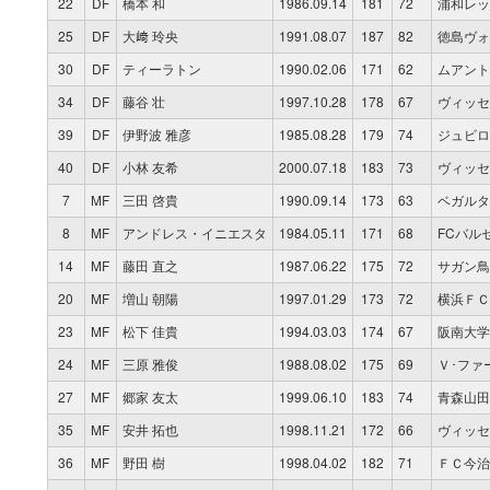
22
DF
橋本 和
1986.09.14
181
72
浦和レッ
25
DF
大﨑 玲央
1991.08.07
187
82
徳島ヴォ
30
DF
ティーラトン
1990.02.06
171
62
ムアント
34
DF
藤谷 壮
1997.10.28
178
67
ヴィッセ
39
DF
伊野波 雅彦
1985.08.28
179
74
ジュビロ
40
DF
小林 友希
2000.07.18
183
73
ヴィッセ
7
MF
三田 啓貴
1990.09.14
173
63
ベガルタ
8
MF
アンドレス・イニエスタ
1984.05.11
171
68
FCバル
14
MF
藤田 直之
1987.06.22
175
72
サガン鳥
20
MF
増山 朝陽
1997.01.29
173
72
横浜ＦＣ
23
MF
松下 佳貴
1994.03.03
174
67
阪南大学
24
MF
三原 雅俊
1988.08.02
175
69
Ｖ･ファ
27
MF
郷家 友太
1999.06.10
183
74
青森山田
35
MF
安井 拓也
1998.11.21
172
66
ヴィッセ
36
MF
野田 樹
1998.04.02
182
71
ＦＣ今治