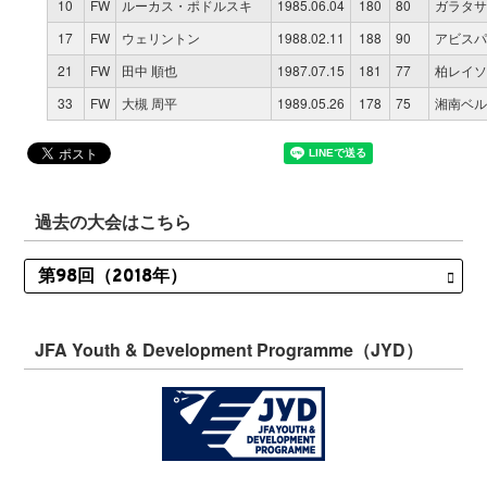
10
FW
ルーカス・ポドルスキ
1985.06.04
180
80
ガラタサ
17
FW
ウェリントン
1988.02.11
188
90
アビスパ
21
FW
田中 順也
1987.07.15
181
77
柏レイソ
33
FW
大槻 周平
1989.05.26
178
75
湘南ベル
過去の大会はこちら
JFA Youth & Development Programme（JYD）