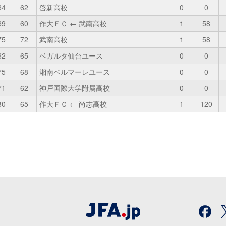
64
62
啓新高校
0
0
69
60
作大ＦＣ ← 武南高校
1
58
75
72
武南高校
1
58
62
65
ベガルタ仙台ユース
0
0
75
68
湘南ベルマーレユース
0
0
71
62
神戸国際大学附属高校
0
0
80
65
作大ＦＣ ← 尚志高校
1
120