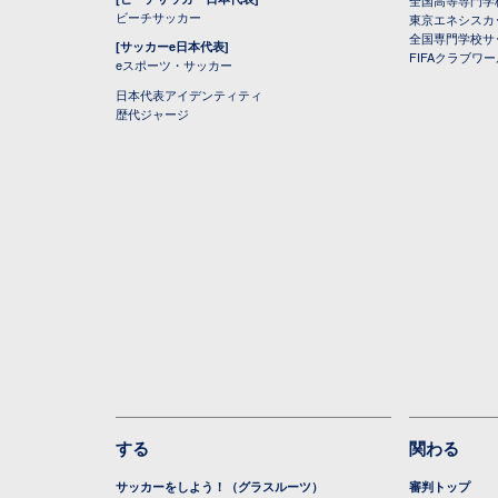
全国高等専門学
ビーチサッカー
東京エネシスカ
全国専門学校サ
[サッカーe日本代表]
FIFAクラブワ
eスポーツ・サッカー
日本代表アイデンティティ
歴代ジャージ
する
関わる
サッカーをしよう！（グラスルーツ）
審判トップ