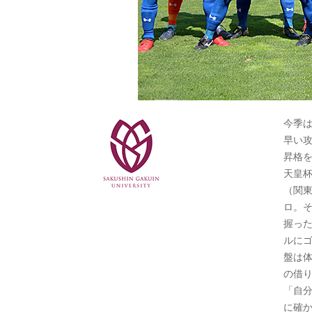
今季
早い
昇格
天皇
（関
ロ。
握っ
ルに
盤は
の借
「自
に確