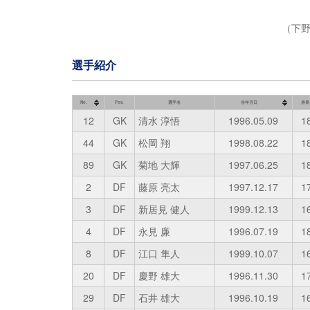
（下
選手紹介
No.
Pos.
選手名
生年月日
身長
12
GK
清水 淳悟
1996.05.09
1
44
GK
松岡 翔
1998.08.22
1
89
GK
菊地 大輝
1997.06.25
1
2
DF
藤原 亮太
1997.12.17
1
3
DF
新居見 健人
1999.12.13
1
4
DF
永見 廉
1996.07.19
1
8
DF
江口 隼人
1999.10.07
1
20
DF
慶野 雄大
1996.11.30
1
29
DF
石井 雄大
1996.10.19
1