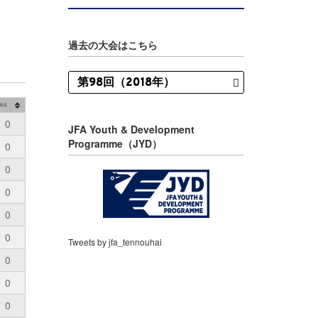
過去の大会はこちら
得点
0
JFA Youth & Development
Programme（JYD）
0
0
0
0
0
Tweets by jfa_tennouhai
0
0
0