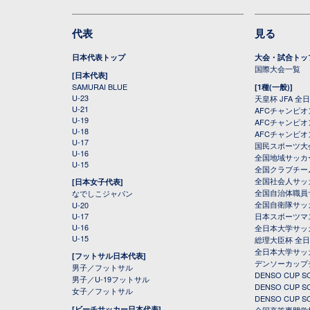
代表
見る
日本代表トップ
大会・試合トッ
国際大会一覧
[日本代表]
SAMURAI BLUE
[1種(一般)]
U-23
天皇杯 JFA 
U-21
AFCチャンピ
U-19
AFCチャンピオン
U-18
AFCチャンピオ
U-17
国民スポーツ大
U-16
全国地域サッカ
U-15
全国クラブチー
全国社会人サッ
[日本女子代表]
全国自治体職員
なでしこジャパン
全国自衛隊サッ
U-20
U-17
日本スポーツマ
U-16
全日本大学サッ
U-15
総理大臣杯 全
全日本大学サッ
[フットサル日本代表]
デンソーカップ
男子／フットサル
DENSO CUP
男子／U-19フットサル
DENSO CUP
女子／フットサル
DENSO CUP
[ビーチサッカー日本代表]