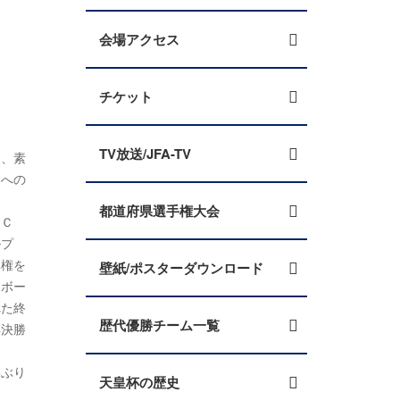
会場アクセス
チケット
TV放送/JFA-TV
く、素
部への
都道府県選手権大会
ＦＣ
ルプ
導権を
壁紙/ポスターダウンロード
スボー
れた終
歴代優勝チーム一覧
年決勝
いぶり
天皇杯の歴史
。