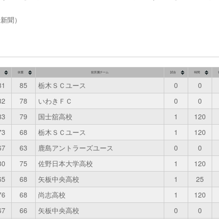
野新聞）
体重
前所属チーム
試合
時間
81
85
栃木ＳＣユース
0
0
82
78
いわきＦＣ
0
0
83
79
国士舘高校
1
120
73
68
栃木ＳＣユース
1
120
67
63
鹿島アントラーズユース
0
0
80
75
佐野日本大学高校
1
120
65
68
矢板中央高校
1
25
76
68
尚志高校
1
120
67
66
矢板中央高校
0
0