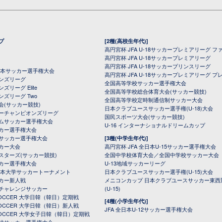
プ
[2種(高校生年代)]
高円宮杯 JFA U-18サッカープレミアリーグ フ
高円宮杯 JFA U-18サッカープレミアリーグ
高円宮杯 JFA U-18サッカープリンスリーグ
全日本サッカー選手権大会
高円宮杯 JFA U-18サッカープレミアリーグ プ
オンズリーグ
全国高等学校サッカー選手権大会
ズリーグ Elite
全国高等学校総合体育大会(サッカー競技)
ンズリーグ Two
全国高等学校定時制通信制サッカー大会
会(サッカー競技)
日本クラブユースサッカー選手権(U-18)大会
ーチャンピオンズリーグ
国民スポーツ大会(サッカー競技)
ムサッカー選手権大会
U-16 インターナショナルドリームカップ
カー選手権大会
サッカー選手権大会
[3種(中学生年代)]
カー大会
高円宮杯 JFA 全日本U-15サッカー選手権大会
スターズ(サッカー競技)
全国中学校体育大会／全国中学校サッカー大会
カー選手権大会
U-13地域サッカーリーグ
日本大学サッカートーナメント
日本クラブユースサッカー選手権(U-15)大会
カー新人戦
メニコンカップ 日本クラブユースサッカー東西
チャレンジサッカー
(U-15)
 SOCCER 大学日韓（韓日）定期戦
[4種(小学生年代)]
 SOCCER 大学日韓（韓日）新人戦
JFA 全日本U-12サッカー選手権大会
 SOCCER 大学女子日韓（韓日）定期戦