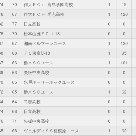
74
70
作大ＦＣ ← 鹿島学園高校
1
19
76
67
作大ＦＣ ← 尚志高校
1
120
82
77
日立高校
0
0
75
70
松本山雅ＦＣ U-18
0
0
67
67
湘南ベルマーレユース
1
120
68
68
ＦＣ東京U-18
1
95
67
66
栃木ＳＣユース
1
101
69
63
矢板中央高校
0
0
70
65
水戸ホーリーホックユース
0
0
72
65
栃木ＳＣユース
1
62
64
64
尚志高校
0
0
74
68
日立高校
0
0
76
71
矢板中央高校
0
0
65
68
ヴェルディＳＳ相模原ユース
1
62