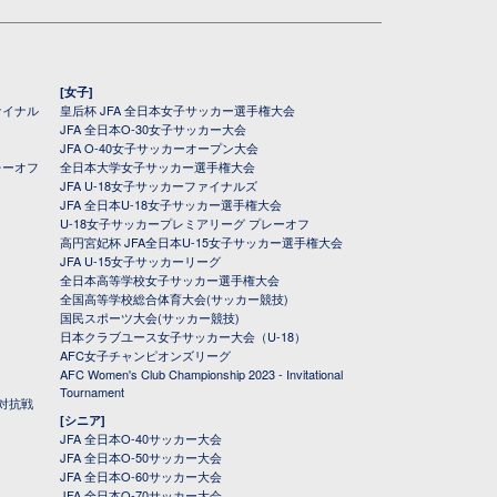
[女子]
ァイナル
皇后杯 JFA 全日本女子サッカー選手権大会
JFA 全日本O-30女子サッカー大会
JFA O-40女子サッカーオープン大会
レーオフ
全日本大学女子サッカー選手権大会
JFA U-18女子サッカーファイナルズ
JFA 全日本U-18女子サッカー選手権大会
U-18女子サッカープレミアリーグ プレーオフ
高円宮妃杯 JFA全日本U-15女子サッカー選手権大会
JFA U-15女子サッカーリーグ
全日本高等学校女子サッカー選手権大会
全国高等学校総合体育大会(サッカー競技)
国民スポーツ大会(サッカー競技)
日本クラブユース女子サッカー大会（U-18）
AFC女子チャンピオンズリーグ
AFC Women's Club Championship 2023 - Invitational
Tournament
対抗戦
[シニア]
JFA 全日本O-40サッカー大会
JFA 全日本O-50サッカー大会
JFA 全日本O-60サッカー大会
JFA 全日本O-70サッカー大会