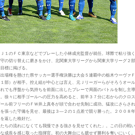
はＪ１のＦＣ東京などでプレーした小林成光監督が就任。球際で粘り強
攻守の切り替えに磨きをかけ、北関東大学リーグから関東大学リーグ２
を目標に掲げる。
杯出場権を懸けた県サッカー選手権決勝は大会５連覇中の栃木ウーヴァ
東１部）が相手。控え組が中心とは言え、元Ｊリーガーらがそろうオー
それでも序盤から気持ちを前面に出したプレーで局面のバトルを制し主
た。徐々に相手ゴールへの圧力を高めると、前半３７分に右からのクロ
ゴール前フリーのＦＷ井上真冬が頭で合わせ先制に成功。猛攻にさらさ
体を張った守備を見せ、最後は３―２の１点差で競り勝った。２００８
りを返した格好だ。
分たちの流れになくても我慢できる強さを見せてくれた」。この日の戦
かな成長を感じ取った指揮官。初の大舞台にも臆せず勝利を奪いにいく