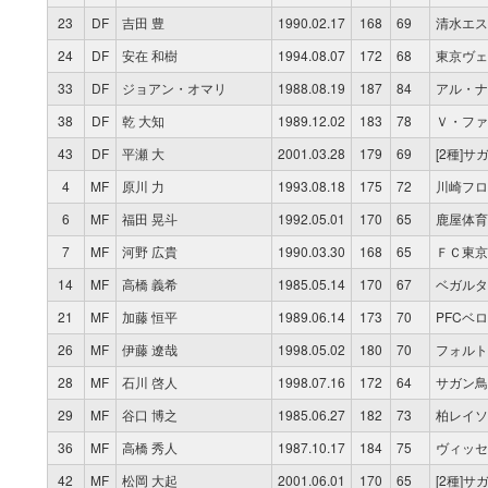
23
DF
吉田 豊
1990.02.17
168
69
清水エス
24
DF
安在 和樹
1994.08.07
172
68
東京ヴェ
33
DF
ジョアン・オマリ
1988.08.19
187
84
アル・ナ
38
DF
乾 大知
1989.12.02
183
78
Ｖ・ファ
43
DF
平瀬 大
2001.03.28
179
69
[2種]サ
4
MF
原川 力
1993.08.18
175
72
川崎フロ
6
MF
福田 晃斗
1992.05.01
170
65
鹿屋体育
7
MF
河野 広貴
1990.03.30
168
65
ＦＣ東京
14
MF
高橋 義希
1985.05.14
170
67
ベガルタ
21
MF
加藤 恒平
1989.06.14
173
70
PFCベ
26
MF
伊藤 遼哉
1998.05.02
180
70
フォルト
28
MF
石川 啓人
1998.07.16
172
64
サガン鳥栖
29
MF
谷口 博之
1985.06.27
182
73
柏レイソ
36
MF
高橋 秀人
1987.10.17
184
75
ヴィッセ
42
MF
松岡 大起
2001.06.01
170
65
[2種]