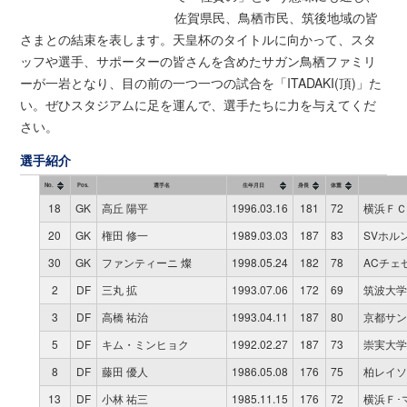
佐賀県民、鳥栖市民、筑後地域の皆
さまとの結束を表します。天皇杯のタイトルに向かって、スタ
ッフや選手、サポーターの皆さんを含めたサガン鳥栖ファミリ
ーが一岩となり、目の前の一つ一つの試合を「ITADAKI(頂)」た
い。ぜひスタジアムに足を運んで、選手たちに力を与えてくだ
さい。
選手紹介
No.
Pos.
選手名
生年月日
身長
体重
18
GK
高丘 陽平
1996.03.16
181
72
横浜ＦＣ
20
GK
権田 修一
1989.03.03
187
83
SVホル
30
GK
ファンティーニ 燦
1998.05.24
182
78
ACチェ
2
DF
三丸 拡
1993.07.06
172
69
筑波大学
3
DF
高橋 祐治
1993.04.11
187
80
京都サンガ
5
DF
キム・ミンヒョク
1992.02.27
187
73
崇実大学
8
DF
藤田 優人
1986.05.08
176
75
柏レイソ
13
DF
小林 祐三
1985.11.15
176
72
横浜Ｆ･