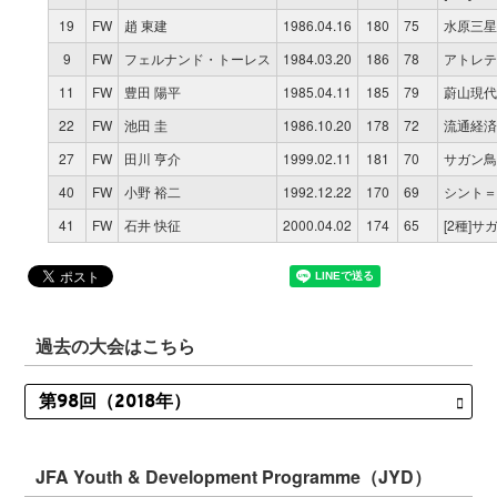
19
FW
趙 東建
1986.04.16
180
75
水原三星
9
FW
フェルナンド・トーレス
1984.03.20
186
78
アトレテ
11
FW
豊田 陽平
1985.04.11
185
79
蔚山現代
22
FW
池田 圭
1986.10.20
178
72
流通経済
27
FW
田川 亨介
1999.02.11
181
70
サガン鳥栖
40
FW
小野 裕二
1992.12.22
170
69
シント＝
41
FW
石井 快征
2000.04.02
174
65
[2種]サ
過去の大会はこちら
JFA Youth & Development Programme（JYD）