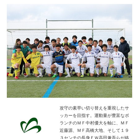
攻守の素早い切り替えを重視したサ
ッカーを目指す。運動量が豊富なボ
ランチのＭＦ中村優大を軸に、ＭＦ
近藤源、ＭＦ高橋大地、そして１９
３センチの長身ＦＷ高田兼吾らが絡