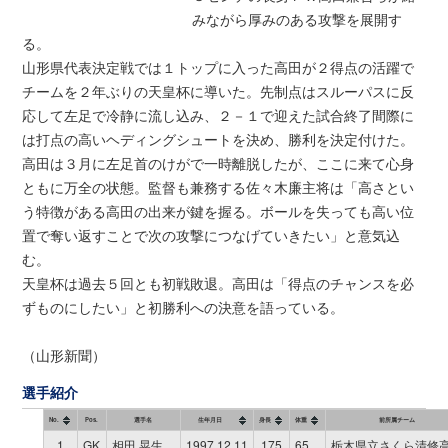
みながら厚みのある攻撃を展開す
る。
山形県代表決定戦では１トップに入った高田が２得点の活躍で
チームを２年ぶりの天皇杯に導いた。先制点はスルーパスに反
応して左足で冷静に流し込み、２－１で迎えた試合終了間際に
は打点の高いヘディングシュートを決め、勝利を決定付けた。
高田は３月に左足首のけがで一時離脱したが、ここに来て心身
ともに万全の状態。監督も兼務する佐々木廉主将は「高さとい
う特徴がある高田の出来が鍵を握る。ボールを失っても高い位
置で奪い返すことで次の攻撃につなげていきたい」と意気込
む。
天皇杯は過去５回とも初戦敗退。高田は「得点のチャンスを必
ずものにしたい」と初勝利への決意を語っている。
（山形新聞）
選手紹介
No.
Pos.
選手名
生年月日
身長
体重
前所属チーム
1
GK
相田 晃生
1997.12.11
175
65
栃木県立さくら清修