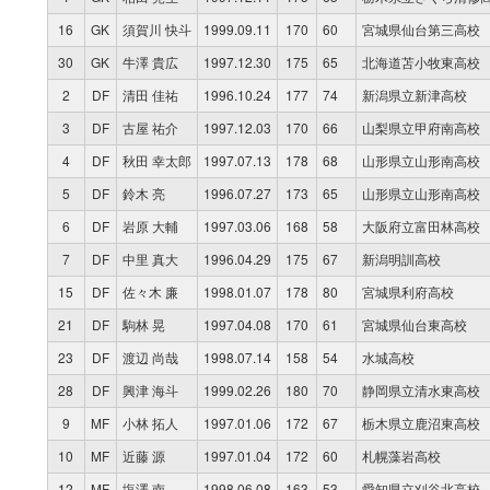
16
GK
須賀川 快斗
1999.09.11
170
60
宮城県仙台第三高校
30
GK
牛澤 貴広
1997.12.30
175
65
北海道苫小牧東高校
2
DF
清田 佳祐
1996.10.24
177
74
新潟県立新津高校
3
DF
古屋 祐介
1997.12.03
170
66
山梨県立甲府南高校
4
DF
秋田 幸太郎
1997.07.13
178
68
山形県立山形南高校
5
DF
鈴木 亮
1996.07.27
173
65
山形県立山形南高校
6
DF
岩原 大輔
1997.03.06
168
58
大阪府立富田林高校
7
DF
中里 真大
1996.04.29
175
67
新潟明訓高校
15
DF
佐々木 廉
1998.01.07
178
80
宮城県利府高校
21
DF
駒林 晃
1997.04.08
170
61
宮城県仙台東高校
23
DF
渡辺 尚哉
1998.07.14
158
54
水城高校
28
DF
興津 海斗
1999.02.26
180
70
静岡県立清水東高校
9
MF
小林 拓人
1997.01.06
172
67
栃木県立鹿沼東高校
10
MF
近藤 源
1997.01.04
172
60
札幌藻岩高校
12
MF
塩澤 南
1998.06.08
163
53
愛知県立刈谷北高校