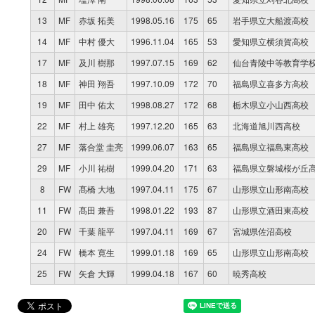
13
MF
赤坂 拓美
1998.05.16
175
65
岩手県立大船渡高校
14
MF
中村 優大
1996.11.04
165
53
愛知県立横須賀高校
17
MF
及川 樹那
1997.07.15
169
62
仙台青陵中等教育学
18
MF
神田 翔吾
1997.10.09
172
70
福島県立喜多方高校
19
MF
田中 佑太
1998.08.27
172
68
栃木県立小山西高校
22
MF
村上 雄亮
1997.12.20
165
63
北海道旭川西高校
27
MF
落合堂 圭亮
1999.06.07
163
65
福島県立福島東高校
29
MF
小川 祐樹
1999.04.20
171
63
福島県立磐城桜が丘
8
FW
髙橋 大地
1997.04.11
175
67
山形県立山形南高校
11
FW
髙田 兼吾
1998.01.22
193
87
山形県立酒田東高校
20
FW
千葉 龍平
1997.04.11
169
67
宮城県佐沼高校
24
FW
橋本 寛生
1999.01.18
169
65
山形県立山形南高校
25
FW
矢倉 大輝
1999.04.18
167
60
暁秀高校