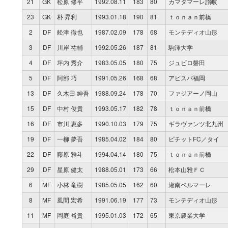
21
GK
松原 修平
1992.08.11
183
80
カマタマーレ讃岐
23
GK
朴 昇利
1993.01.18
190
81
ｔｏｎａｎ前橋
2
DF
舩津 徹也
1987.02.09
178
68
モンテディオ山形
3
DF
川岸 祐輔
1992.05.26
187
81
駒澤大学
4
DF
坪内 秀介
1983.05.05
180
75
ジュビロ磐田
5
DF
阿部 巧
1991.05.26
168
68
アビスパ福岡
13
DF
久木田 紳吾
1988.09.24
178
70
ファジアーノ岡山
15
DF
中村 俊貴
1993.05.17
182
78
ｔｏｎａｎ前橋
16
DF
市川 恵多
1990.10.03
179
75
ギラヴァンツ北九州
19
DF
一柳 夢吾
1985.04.02
184
80
ピチットFC／タイ
22
DF
藤原 雅斗
1994.04.14
180
75
ｔｏｎａｎ前橋
29
DF
星原 健太
1988.05.01
173
66
松本山雅ＦＣ
6
MF
小林 竜樹
1985.05.05
162
60
湘南ベルマーレ
8
MF
風間 宏希
1991.06.19
177
73
モンテディオ山形
11
MF
岡庭 裕貴
1995.01.03
172
65
東京農業大学