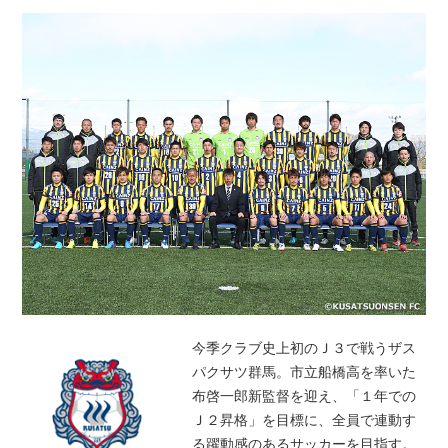
今季クラブ史上初のＪ３で戦うザス
パクサツ群馬。市立船橋高を率いた
布啓一郎新監督を迎え、「１年での
Ｊ２昇格」を目標に、全員で連動す
る躍動感のあるサッカーを目指す。