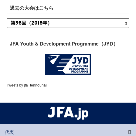
過去の大会はこちら
JFA Youth & Development Programme（JYD）
Tweets by jfa_tennouhai
代表