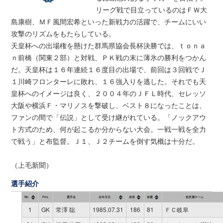
リーグ戦で目立っているのはＦＷ大
島康樹、ＭＦ風間宏希といった新戦力の活躍で、チームにいい
攻撃のリズムをもたらしている。
天皇杯への出場権を懸けた群馬県協会長杯決勝では、ｔｏｎａ
ｎ前橋（関東２部）と対戦、ＰＫ戦の末に薄氷の勝利をつかん
だ。天皇杯は１６年連続１６度目の出場で、前回は３回戦でＪ
１川崎フロンターレに敗れ、１６強入りを逃した。それでも天
皇杯へのイメージは良く、２００４年のＪＦＬ時代、セレッソ
大阪や横浜Ｆ・マリノスを撃破し、ベスト８になったことは、
ファンの間で「伝説」として受け継がれている。「ノックアウ
ト方式のため、何が起こるか分からない大会。一戦一戦を全力
で戦う」と布監督。Ｊ１、Ｊ２チームを倒す気概は十分だ。
（上毛新聞）
選手紹介
No.
Pos.
選手名
生年月日
身長
体重
前所属チーム
1
GK
常澤 聡
1985.07.31
186
81
ＦＣ岐阜