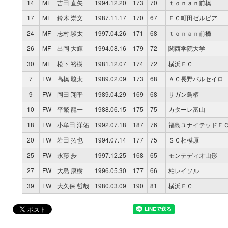
14
MF
吉田 直矢
1994.12.20
173
70
ｔｏｎａｎ前橋
17
MF
鈴木 崇文
1987.11.17
170
67
ＦＣ町田ゼルビア
24
MF
志村 駿太
1997.04.26
171
68
ｔｏｎａｎ前橋
26
MF
出岡 大輝
1994.08.16
179
72
関西学院大学
30
MF
松下 裕樹
1981.12.07
174
72
横浜ＦＣ
7
FW
高橋 駿太
1989.02.09
173
68
ＡＣ長野パルセイロ
9
FW
岡田 翔平
1989.04.29
169
68
サガン鳥栖
10
FW
平繁 龍一
1988.06.15
175
75
カターレ富山
18
FW
小牟田 洋佑
1992.07.18
187
76
福島ユナイテッドＦ
20
FW
岩田 拓也
1994.07.14
177
75
ＳＣ相模原
25
FW
永藤 歩
1997.12.25
168
65
モンテディオ山形
27
FW
大島 康樹
1996.05.30
177
66
柏レイソル
39
FW
大久保 哲哉
1980.03.09
190
81
横浜ＦＣ