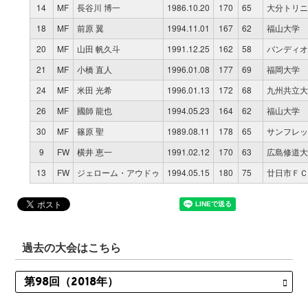
14
MF
長谷川 博一
1986.10.20
170
65
大分トリニ
18
MF
前原 翼
1994.11.01
167
62
福山大学
20
MF
山田 帆久斗
1991.12.25
162
58
バンディオ
21
MF
小橋 直人
1996.01.08
177
69
福岡大学
24
MF
米田 光希
1996.01.13
172
68
九州共立大
26
MF
國師 龍也
1994.05.23
164
62
福山大学
30
MF
篠原 聖
1989.08.11
178
65
サンフレッ
9
FW
横井 恵一
1991.02.12
170
63
広島修道大
13
FW
ジェローム・アウドゥ
1994.05.15
180
75
廿日市ＦＣ
過去の大会はこちら