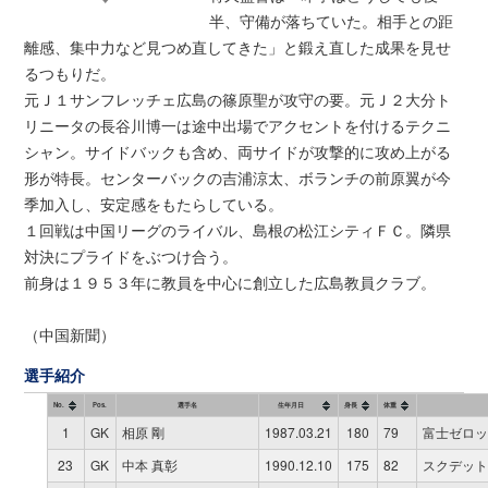
半、守備が落ちていた。相手との距
離感、集中力など見つめ直してきた」と鍛え直した成果を見せ
るつもりだ。
元Ｊ１サンフレッチェ広島の篠原聖が攻守の要。元Ｊ２大分ト
リニータの長谷川博一は途中出場でアクセントを付けるテクニ
シャン。サイドバックも含め、両サイドが攻撃的に攻め上がる
形が特長。センターバックの吉浦涼太、ボランチの前原翼が今
季加入し、安定感をもたらしている。
１回戦は中国リーグのライバル、島根の松江シティＦＣ。隣県
対決にプライドをぶつけ合う。
前身は１９５３年に教員を中心に創立した広島教員クラブ。
（中国新聞）
選手紹介
No.
Pos.
選手名
生年月日
身長
体重
1
GK
相原 剛
1987.03.21
180
79
富士ゼロッ
23
GK
中本 真彰
1990.12.10
175
82
スクデット