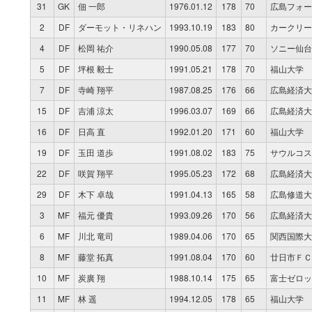
31
GK
佃 一郎
1976.01.12
178
70
広島フォー
2
DF
ダーモット・リネハン
1993.10.19
183
80
カークリー
4
DF
松岡 祐介
1990.05.08
177
70
ソニー仙台
5
DF
坪根 毅士
1991.05.21
178
70
福山大学
7
DF
寺崎 翔平
1987.08.25
176
66
広島経済大
15
DF
吉浦 涼太
1996.03.07
169
66
広島経済大
16
DF
日高 直
1992.01.20
171
60
福山大学
19
DF
玉田 道歩
1991.08.02
183
75
サウルコス
22
DF
咲賀 翔平
1995.05.23
172
68
広島経済大
29
DF
木下 卓哉
1991.04.13
165
58
広島修道大
3
MF
福元 優貴
1993.09.26
170
56
広島経済大
6
MF
川北 竜司
1989.04.06
170
65
関西国際大
8
MF
藤堂 拓真
1991.08.04
170
60
廿日市ＦＣ
10
MF
炭廣 翔
1988.10.14
175
65
富士ゼロッ
11
MF
林 遥
1994.12.05
178
65
福山大学