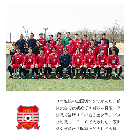
３年連続の全国切符をつかんだ。前
回大会では初めて１回戦を突破。２
回戦で当時Ｊ２の名古屋グランパス
と対戦し、０―６で大敗した。広田
将久監督は「昨季はどうしても後