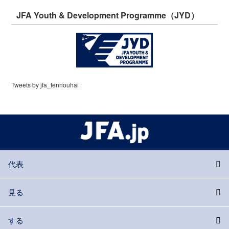
JFA Youth & Development Programme（JYD）
Tweets by jfa_tennouhai
代表
見る
する