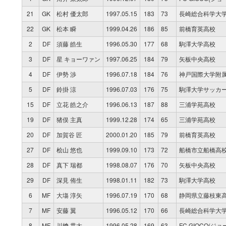
21
GK
松村 優太郎
1997.05.15
183
73
長崎総合科学大
22
GK
松本 瞬
1999.04.26
186
85
前橋育英高校
2
DF
須藤 皓生
1996.05.30
177
68
駒澤大学高校
3
DF
星 キョーワァン
1997.06.25
184
79
矢板中央高校
4
DF
伊勢 渉
1996.07.18
184
76
神戸国際大学附
5
DF
鈴掛 涼
1996.07.03
176
75
駒澤大学サッカ
15
DF
立花 皓之介
1996.06.13
187
88
三浦学苑高校
19
DF
猪俣 主真
1999.12.28
174
65
三浦学苑高校
20
DF
加賀谷 匠
2000.01.20
185
79
前橋育英高校
27
DF
桧山 悠也
1999.09.10
173
72
船橋市立船橋高
28
DF
真下 瑞都
1998.08.07
176
70
矢板中央高校
29
DF
深見 侑生
1998.01.11
182
73
駒澤大学高校
6
MF
大塲 淳矢
1996.07.19
170
68
静岡県立藤枝東
7
MF
安藤 翼
1996.05.12
170
66
長崎総合科学大
8
MF
川﨑 貫太
1996.05.28
169
63
FC GIOCO(ジ