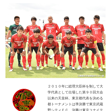
２０１０年に総理大臣杯を制して大
学代表として出場した第９０回大会
以来の天皇杯。東京都代表を決める
都トーナメントは準決勝で東京武蔵
野シティＦＣ、決勝は東京ユナイテ