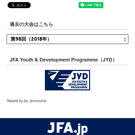
過去の大会はこちら
JFA Youth & Development Programme（JYD）
Tweets by jfa_tennouhai