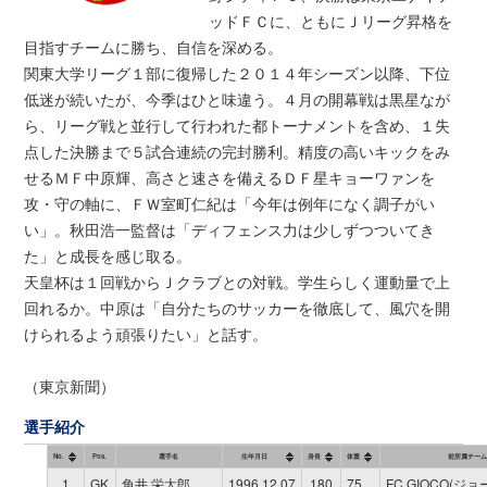
ッドＦＣに、ともにＪリーグ昇格を
目指すチームに勝ち、自信を深める。
関東大学リーグ１部に復帰した２０１４年シーズン以降、下位
低迷が続いたが、今季はひと味違う。４月の開幕戦は黒星なが
ら、リーグ戦と並行して行われた都トーナメントを含め、１失
点した決勝まで５試合連続の完封勝利。精度の高いキックをみ
せるＭＦ中原輝、高さと速さを備えるＤＦ星キョーワァンを
攻・守の軸に、ＦＷ室町仁紀は「今年は例年になく調子がい
い」。秋田浩一監督は「ディフェンス力は少しずつついてき
た」と成長を感じ取る。
天皇杯は１回戦からＪクラブとの対戦。学生らしく運動量で上
回れるか。中原は「自分たちのサッカーを徹底して、風穴を開
けられるよう頑張りたい」と話す。
（東京新聞）
選手紹介
No.
Pos.
選手名
生年月日
身長
体重
前所属チーム
1
GK
角井 栄太郎
1996.12.07
180
75
FC GIOCO(ジ