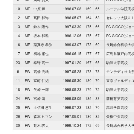
10
MF
中原 輝
1996.07.08
169
65
ルーテル学院高
12
MF
髙田 和弥
1996.05.07
164
58
セレッソ大阪U-1
13
MF
鈴木 隆作
1997.03.30
175
66
FC GIOCO(ジ
14
MF
坂本 和雅
1996.12.06
175
67
FC GIOCO(ジ
16
MF
薬真寺 孝弥
1999.03.07
173
69
長崎総合科学大
17
MF
福地 拓也
1996.06.15
177
67
広島県瀬戸内高
23
MF
幸野 高士
1997.01.20
167
65
駒澤大学高校
9
FW
高橋 潤哉
1997.05.28
178
78
モンテディオ山
11
FW
室町 仁紀
1996.05.30
180
70
東京ヴェルディ
18
FW
矢崎 一輝
1998.05.23
179
72
駒澤大学高校
24
FW
宮崎 鴻
1999.08.05
185
83
前橋育英高校
25
FW
土信田 悠生
1999.07.23
182
70
高川学園高校
26
FW
森本 ヒマン
1997.05.01
186
82
矢板中央高校
30
FW
荒木 駿太
1999.10.24
172
69
長崎総合科学大