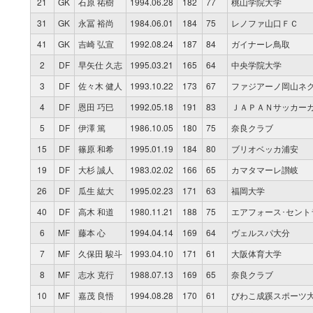
21
GK
石原 祐樹
1994.06.28
182
77
桃山学院大学
31
GK
永冨 裕尚
1984.06.01
184
75
レノファ山口ＦＣ
41
GK
吉崎 弘宣
1992.08.24
187
84
ガイナーレ鳥取
2
DF
早矢仕 久志
1995.03.21
165
64
中央学院大学
3
DF
佐々木 健人
1993.10.22
173
67
ファジアーノ岡山ネ
4
DF
恩田 巧巳
1992.05.18
191
83
ＪＡＰＡＮサッカー
5
DF
伊澤 篤
1986.10.05
180
75
奈良クラブ
15
DF
篠原 和希
1995.01.19
184
80
ブリオベッカ浦安
19
DF
大杉 誠人
1983.02.02
166
65
カマタマーレ讃岐
26
DF
瓜生 紘大
1995.02.23
171
63
福岡大学
40
DF
高木 和道
1980.11.21
188
75
エアフォース･セント
6
MF
藤本 心
1994.04.14
169
64
ヴェルスパ大分
7
MF
久保田 駿斗
1993.04.10
171
61
大阪体育大学
8
MF
志水 克行
1988.07.13
169
65
奈良クラブ
10
MF
嘉茂 良悟
1994.08.28
170
61
びわこ成蹊スポーツ