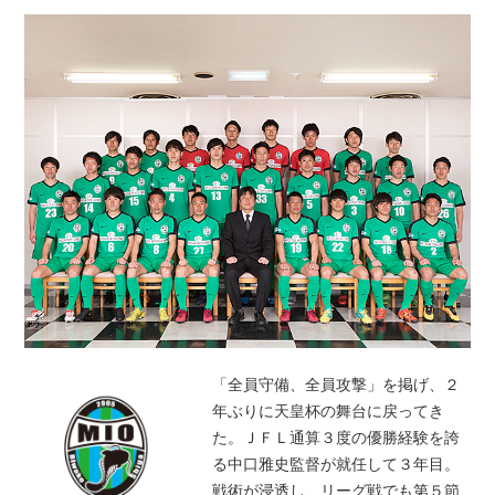
「全員守備、全員攻撃」を掲げ、２
年ぶりに天皇杯の舞台に戻ってき
た。ＪＦＬ通算３度の優勝経験を誇
る中口雅史監督が就任して３年目。
戦術が浸透し、リーグ戦でも第５節