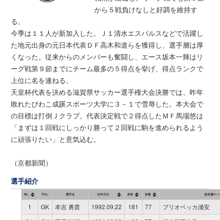
から５戦負けなしと好調を維持す
る。
今季は１１人が新加入した。Ｊ１清水エスパルスなどで活躍し
た地元出身の元日本代表ＤＦ高木和道らを獲得し、選手層は厚
くなった。従来からのメンバーも奮闘し、エース坂本一輝はリ
ーグ戦第９節までにチーム最多の５得点を挙げ、得点ランクで
上位に名を連ねる。
天皇杯代表を決める滋賀県サッカー選手権大会決勝では、昨年
敗れたびわこ成蹊スポーツ大学に３－１で雪辱した。本大会で
の目標は打倒Ｊクラブ。代表決定戦で２得点したＭＦ馬場悠は
「まずは１回戦にしっかり勝って２回戦に駒を進められるよう
に頑張りたい」と意気込む。
（京都新聞）
選手紹介
No.
Pos.
選手名
生年月日
身長
体重
前所属チー
1
GK
本吉 勇貴
1992.09.22
181
77
ブリオベッカ浦安