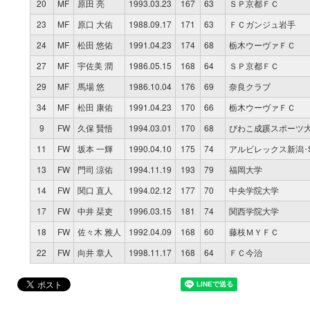
20
MF
原田 亮
1993.03.23
167
63
ＳＰ京都ＦＣ
23
MF
原口 大佑
1988.09.17
171
63
ＦＣガンジュ岩手
24
MF
松田 悠佑
1991.04.23
174
68
栃木ウーヴァＦＣ
27
MF
宇佐美 潤
1986.05.15
168
64
ＳＰ京都ＦＣ
29
MF
馬場 悠
1986.10.04
176
69
奈良クラブ
34
MF
松田 康佑
1991.04.23
170
66
栃木ウーヴァＦＣ
9
FW
久保 賢悟
1994.03.01
170
68
びわこ成蹊スポーツ
11
FW
坂本 一輝
1990.04.10
175
74
アルビレックス新潟･
13
FW
門司 涼佑
1994.11.19
193
79
福岡大学
14
FW
関口 直人
1994.02.12
177
70
中央学院大学
17
FW
中井 栞吏
1996.03.15
181
74
関西学院大学
18
FW
佐々木 雅人
1992.04.09
168
60
藤枝ＭＹＦＣ
22
FW
向井 章人
1998.11.17
168
64
ＦＣ今治