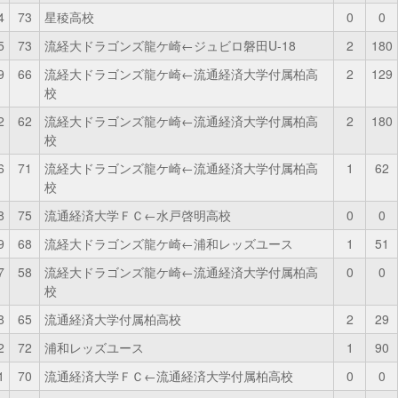
4
73
星稜高校
0
0
5
73
流経大ドラゴンズ龍ケ崎←ジュビロ磐田U-18
2
180
9
66
流経大ドラゴンズ龍ケ崎←流通経済大学付属柏高
2
129
校
2
62
流経大ドラゴンズ龍ケ崎←流通経済大学付属柏高
2
180
校
6
71
流経大ドラゴンズ龍ケ崎←流通経済大学付属柏高
1
62
校
8
75
流通経済大学ＦＣ←水戸啓明高校
0
0
9
68
流経大ドラゴンズ龍ケ崎←浦和レッズユース
1
51
7
58
流経大ドラゴンズ龍ケ崎←流通経済大学付属柏高
0
0
校
8
65
流通経済大学付属柏高校
2
29
2
72
浦和レッズユース
1
90
1
70
流通経済大学ＦＣ←流通経済大学付属柏高校
0
0