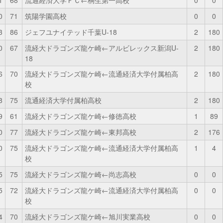
1
68
流通経済大学ＦＣ←桐生第一高校
0
0
0
71
筑陽学園高校
0
0
3
86
ジェフユナイテッド千葉U-18
2
180
0
67
流経大ドラゴンズ龍ケ崎←アルビレックス新潟U-
2
180
18
6
70
流経大ドラゴンズ龍ケ崎←流通経済大学付属柏高
2
180
校
8
75
流通経済大学付属柏高校
2
180
9
61
流経大ドラゴンズ龍ケ崎←修徳高校
1
89
0
77
流経大ドラゴンズ龍ケ崎←東邦高校
2
176
0
75
流経大ドラゴンズ龍ケ崎←流通経済大学付属柏高
1
4
校
5
75
流経大ドラゴンズ龍ケ崎←尚志高校
0
0
5
72
流経大ドラゴンズ龍ケ崎←流通経済大学付属柏高
0
0
校
4
70
流経大ドラゴンズ龍ケ崎←旭川実業高校
0
0