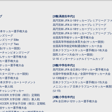
プ
[2種(高校生年代)]
高円宮杯 JFA U-18サッカープレミアリーグ フ
高円宮杯 JFA U-18サッカープレミアリーグ
高円宮杯 JFA U-18サッカープリンスリーグ
全日本サッカー選手権大会
高円宮杯 JFA U-18サッカープレミアリーグ プ
オンズリーグ
全国高等学校サッカー選手権大会
ズリーグ Elite
全国高等学校総合体育大会(サッカー競技)
ンズリーグ Two
全国高等学校定時制通信制サッカー大会
会(サッカー競技)
日本クラブユースサッカー選手権(U-18)大会
ーチャンピオンズリーグ
国民スポーツ大会(サッカー競技)
ムサッカー選手権大会
U-16 インターナショナルドリームカップ
カー選手権大会
サッカー選手権大会
[3種(中学生年代)]
カー大会
高円宮杯 JFA 全日本U-15サッカー選手権大会
スターズ(サッカー競技)
全国中学校体育大会／全国中学校サッカー大会
カー選手権大会
U-13地域サッカーリーグ
日本大学サッカートーナメント
日本クラブユースサッカー選手権(U-15)大会
カー新人戦
メニコンカップ 日本クラブユースサッカー東西
チャレンジサッカー
(U-15)
 SOCCER 大学日韓（韓日）定期戦
[4種(小学生年代)]
 SOCCER 大学日韓（韓日）新人戦
JFA 全日本U-12サッカー選手権大会
 SOCCER 大学女子日韓（韓日）定期戦
校サッカー選手権大会
ップ 全国高専サッカー地域選抜大会