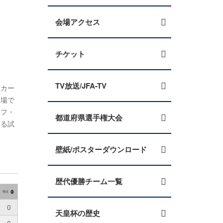
会場アクセス
チケット
TV放送/JFA-TV
ッカー
な場で
ッフ・
都道府県選手権大会
ける試
壁紙/ポスターダウンロード
歴代優勝チーム一覧
得点
0
天皇杯の歴史