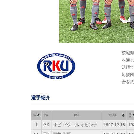
茨城
を通
活躍
応援
合を
選手紹介
身
No.
Pos.
選手名
生年月日
長
1
GK
オビ パウエル オビンナ
1997.12.18
19