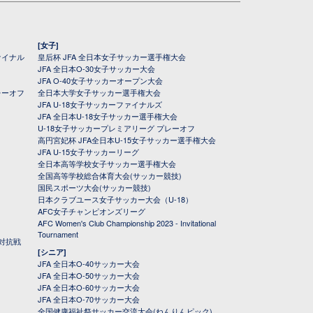
[女子]
ァイナル
皇后杯 JFA 全日本女子サッカー選手権大会
JFA 全日本O-30女子サッカー大会
JFA O-40女子サッカーオープン大会
レーオフ
全日本大学女子サッカー選手権大会
JFA U-18女子サッカーファイナルズ
JFA 全日本U-18女子サッカー選手権大会
U-18女子サッカープレミアリーグ プレーオフ
高円宮妃杯 JFA全日本U-15女子サッカー選手権大会
JFA U-15女子サッカーリーグ
全日本高等学校女子サッカー選手権大会
全国高等学校総合体育大会(サッカー競技)
国民スポーツ大会(サッカー競技)
日本クラブユース女子サッカー大会（U-18）
AFC女子チャンピオンズリーグ
AFC Women's Club Championship 2023 - Invitational
Tournament
対抗戦
[シニア]
JFA 全日本O-40サッカー大会
JFA 全日本O-50サッカー大会
JFA 全日本O-60サッカー大会
JFA 全日本O-70サッカー大会
全国健康福祉祭サッカー交流大会(ねんりんピック)