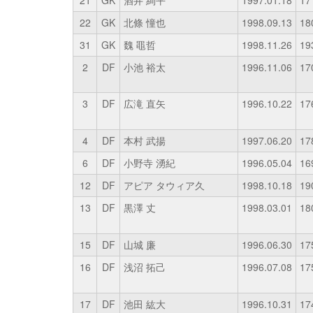
21
GK
酒井 絢平
1997.01.18
17
22
GK
北條 憧也
1998.09.13
18
31
GK
魏 黽哲
1998.11.26
19
2
DF
小池 裕太
1996.11.06
17
3
DF
広滝 直矢
1996.10.22
17
4
DF
本村 武揚
1997.06.20
17
6
DF
小野寺 湧紀
1996.05.04
16
12
DF
アピア タウィア久
1998.10.18
19
13
DF
黒澤 丈
1998.03.01
18
15
DF
山城 廉
1996.06.30
17
16
DF
浅沼 拓己
1996.07.08
17
17
DF
池田 紘大
1996.10.31
17