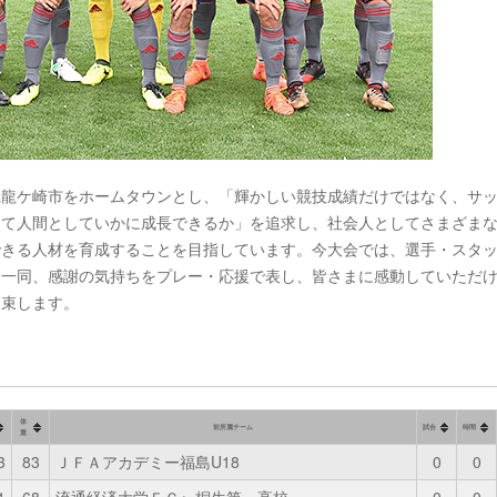
県龍ケ崎市をホームタウンとし、「輝かしい競技成績だけではなく、サ
じて人間としていかに成長できるか」を追求し、社会人としてさまざま
できる人材を育成することを目指しています。今大会では、選手・スタ
団一同、感謝の気持ちをプレー・応援で表し、皆さまに感動していただ
約束します。
体
前所属チーム
試合
時間
重
3
83
ＪＦＡアカデミー福島U18
0
0