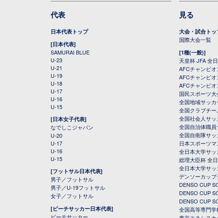
代表
見る
日本代表トップ
大会・試合トッ
国際大会一覧
[日本代表]
SAMURAI BLUE
[1種(一般)]
U-23
天皇杯 JFA 
U-21
AFCチャンピ
U-19
AFCチャンピオン
U-18
AFCチャンピオ
U-17
国民スポーツ大
U-16
全国地域サッカ
U-15
全国クラブチー
全国社会人サッ
[日本女子代表]
全国自治体職員
なでしこジャパン
全国自衛隊サッ
U-20
U-17
日本スポーツマ
U-16
全日本大学サッ
U-15
総理大臣杯 全
全日本大学サッ
[フットサル日本代表]
デンソーカップ
男子／フットサル
DENSO CUP
男子／U-19フットサル
DENSO CUP
女子／フットサル
DENSO CUP
[ビーチサッカー日本代表]
全国高等専門学
ビーチサッカー
東京エネシスカ