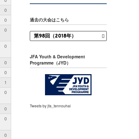
0
0
過去の大会はこちら
0
0
0
JFA Youth & Development
0
Programme（JYD）
0
1
0
Tweets by jfa_tennouhai
0
0
0