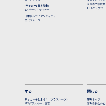
全国専門学校サ
[サッカーe日本代表]
FIFAクラブワ
eスポーツ・サッカー
日本代表アイデンティティ
歴代ジャージ
する
関わる
サッカーをしよう！（グラスルーツ）
審判トップ
JFAグラスルーツ宣言
審判委員会のビジ