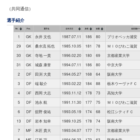
（共同通信）
選手紹介
No.
Pos.
選手名
生年月日
身長
体重
前所属チ
1
GK
永井 文也
1987.07.11
186
80
ブリオベッカ浦安
29
GK
桑水流 拓也
1985.10.05
181
78
ＭＩＯびわこ滋賀
30
GK
寺地 一貴
1996.02.20
180
69
京都産業大学
31
GK
城森 康誉
1994.07.11
186
80
中京大学
2
DF
田渕 大貴
1994.05.27
168
64
阪南大学
3
DF
端 駿介
1993.02.22
184
88
栃木ウーヴァＦＣ
4
DF
西岡 大志
1993.11.12
178
73
高知大学
5
DF
池永 航
1991.11.30
177
75
ＭＩＯびわこ滋賀
6
DF
舘野 俊祐
1993.05.19
174
68
松江シティＦＣ
13
DF
岩本 知幸
1989.10.25
178
74
阪南大学
7
MF
木匠 貴大
1993.04.07
177
71
京都産業大学
8
MF
江坂 巧
1994.06.23
170
63
阪南大学