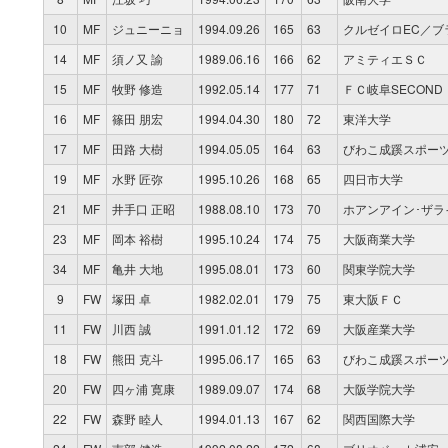
10
MF
ジュニーニョ
1994.09.26
165
63
クルゼイロEC／ブ
14
MF
須ノ又 諭
1989.06.16
166
62
アミティエＳＣ
15
MF
牧野 修造
1992.05.14
177
71
ＦＣ岐阜SECOND
16
MF
篠田 朋宏
1994.04.30
180
72
東洋大学
17
MF
田路 大樹
1994.05.05
164
63
びわこ成蹊スポー
19
MF
水野 匠弥
1995.10.26
168
65
四日市大学
21
MF
井手口 正昭
1988.08.10
173
70
ホアンアイン･ザラ
23
MF
岡本 裕樹
1995.10.24
174
75
大阪商業大学
34
MF
亀井 大地
1995.08.01
173
60
関東学院大学
9
FW
塚田 卓
1982.02.01
179
75
東大阪ＦＣ
11
FW
川西 誠
1991.01.12
172
69
大阪産業大学
18
FW
熊田 克斗
1995.06.17
165
63
びわこ成蹊スポー
20
FW
四ヶ浦 寛康
1989.09.07
174
68
大阪学院大学
22
FW
森野 睦人
1994.01.13
167
62
関西国際大学