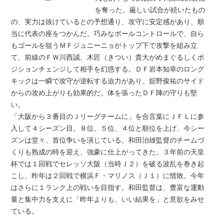
を奪った。厳しい試合が続いたもの
の、実力は抜けているとの予想通り、攻守に安定感があり、順
当に代表の座をつかんだ。巧みなボールコントロールで、自ら
もゴールを狙うＭＦジュニーニョがトップ下で攻撃を組み立
て、前線のＦＷ川西誠、木匠（きつい）貴大がめまぐるしくポ
ジションチェンジして相手を幻惑する。ＤＦ岩本知幸のロング
キックは一瞬で攻守が逆転する迫力があり、舘野俊祐のサイド
からの攻め上がりも効果的だ。体を張ったＤＦ陣の守りも堅
い。
「大阪から３番目のＪリーグチームに」を合言葉にＪＦＬに参
入して４シーズン目。８位、５位、４位と順位を上げ、今シー
ズンは堂々、首位争いを演じている。和田治雄監督のチームづ
くりも熟成の時を迎え、強豪に仕上がってきた。３年前の天皇
杯では１回戦でセレッソ大阪（当時Ｊ２）を破る波乱を巻き起
こし、昨年は２回戦で横浜Ｆ・マリノス（Ｊ１）に惜敗。今年
はさらに１ランク上の戦いを目指す。和田監督は、豊富な運動
量と集中力を支えに「昨年よりも、いい結果を」と意欲をみせ
ている。