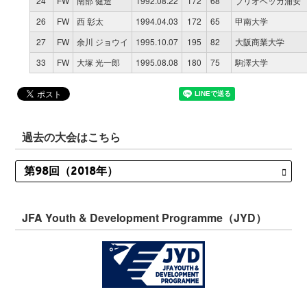
24
FW
南部 健造
1992.08.22
172
68
ブリオベッカ浦安
26
FW
西 彰太
1994.04.03
172
65
甲南大学
27
FW
余川 ジョウイ
1995.10.07
195
82
大阪商業大学
33
FW
大塚 光一郎
1995.08.08
180
75
駒澤大学
過去の大会はこちら
JFA Youth & Development Programme（JYD）