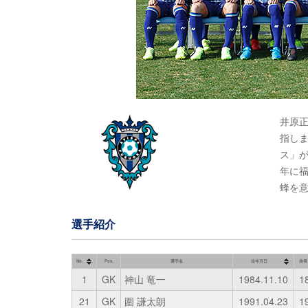
井原
指しま
ス」
年に福
蜂を
選手紹介
No.
Pos.
選手名
生年月日
身長
1
GK
神山 竜一
1984.11.10
1
21
GK
圍 謙太朗
1991.04.23
1