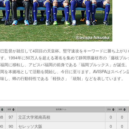
正巳監督が就任して4回目の天皇杯。堅守速攻をキーワードに勝ち上がり
す。1994年に50万人を超える署名を集めて静岡県藤枝市の「藤枝ブル
が福岡に移転し、アビスパ福岡の前身である「福岡ブルックス」が誕生。
岡を本拠地として活動を開始し、今日に至ります。AVISPAはスペイン
意味し、蜂の行動特性である「軽快さ」「統制」などを表しています。
体重
前所属チーム
試合
時間
88
97
立正大学淞南高校
0
0
90
90
セレッソ大阪
0
0