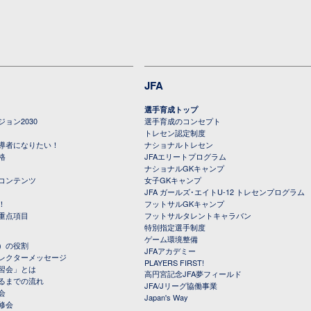
JFA
選手育成トップ
ョン2030
選手育成のコンセプト
トレセン認定制度
導者になりたい！
ナショナルトレセン
格
JFAエリートプログラム
ナショナルGKキャンプ
コンテンツ
女子GKキャンプ
JFA ガールズ･エイトU-12 トレセンプログラム
！
フットサルGKキャンプ
重点項目
フットサルタレントキャラバン
特別指定選手制度
ゲーム環境整備
）の役割
JFAアカデミー
レクターメッセージ
PLAYERS FIRST!
習会」とは
高円宮記念JFA夢フィールド
るまでの流れ
JFA/Jリーグ協働事業
会
Japan's Way
修会