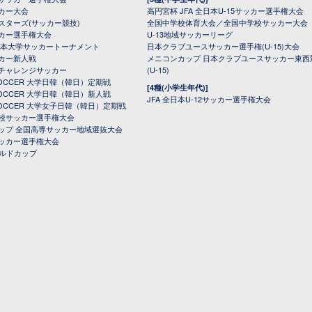
カー大会
高円宮杯 JFA 全日本U-15サッカー選手権大会
スターズ(サッカー競技)
全国中学校体育大会／全国中学校サッカー大会
カー選手権大会
U-13地域サッカーリーグ
日本大学サッカートーナメント
日本クラブユースサッカー選手権(U-15)大会
カー新人戦
メニコンカップ 日本クラブユースサッカー東西
チャレンジサッカー
(U-15)
 SOCCER 大学日韓（韓日）定期戦
[4種(小学生年代)]
 SOCCER 大学日韓（韓日）新人戦
JFA 全日本U-12サッカー選手権大会
 SOCCER 大学女子日韓（韓日）定期戦
校サッカー選手権大会
ップ 全国高専サッカー地域選抜大会
ッカー選手権大会
ールドカップ