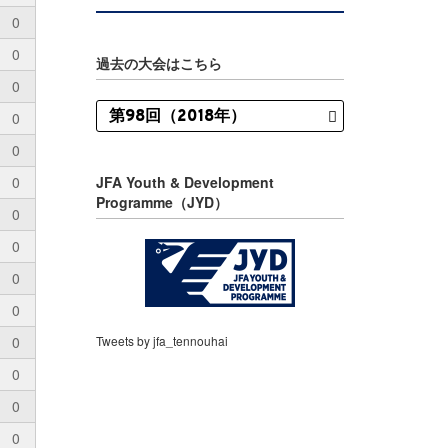
0
0
過去の大会はこちら
0
0
0
0
JFA Youth & Development
Programme（JYD）
0
0
0
0
0
Tweets by jfa_tennouhai
0
0
0