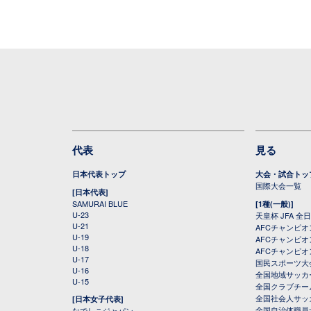
代表
見る
日本代表トップ
大会・試合トッ
国際大会一覧
[日本代表]
SAMURAI BLUE
[1種(一般)]
U-23
天皇杯 JFA 
U-21
AFCチャンピ
U-19
AFCチャンピオン
U-18
AFCチャンピオ
U-17
国民スポーツ大
U-16
全国地域サッカ
U-15
全国クラブチー
全国社会人サッ
[日本女子代表]
全国自治体職員
なでしこジャパン