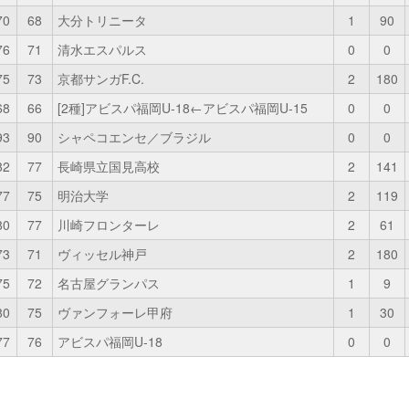
70
68
大分トリニータ
1
90
76
71
清水エスパルス
0
0
75
73
京都サンガF.C.
2
180
68
66
[2種]アビスパ福岡U-18←アビスパ福岡U-15
0
0
93
90
シャペコエンセ／ブラジル
0
0
82
77
長崎県立国見高校
2
141
77
75
明治大学
2
119
80
77
川崎フロンターレ
2
61
73
71
ヴィッセル神戸
2
180
75
72
名古屋グランパス
1
9
80
75
ヴァンフォーレ甲府
1
30
77
76
アビスパ福岡U-18
0
0