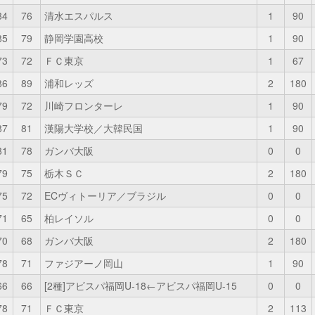
84
76
清水エスパルス
1
90
85
79
静岡学園高校
1
90
73
72
ＦＣ東京
1
67
86
89
浦和レッズ
2
180
79
72
川崎フロンターレ
1
90
87
81
漢陽大学校／大韓民国
1
90
81
78
ガンバ大阪
0
0
79
75
栃木ＳＣ
2
180
75
72
ECヴィトーリア／ブラジル
0
0
71
65
柏レイソル
0
0
70
68
ガンバ大阪
2
180
78
71
ファジアーノ岡山
1
90
66
66
[2種]アビスパ福岡U-18←アビスパ福岡U-15
0
0
78
71
ＦＣ東京
2
113