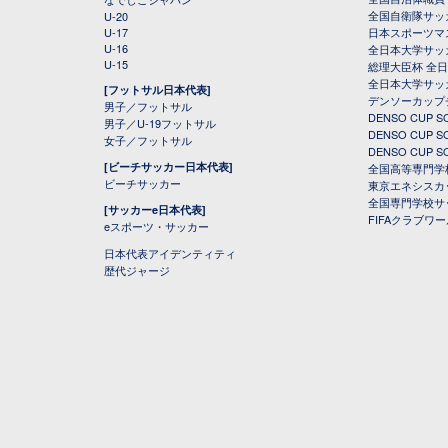
全国自衛隊サッ
U-20
U-17
日本スポーツマ
U-16
全日本大学サッ
U-15
総理大臣杯 全
全日本大学サッ
[フットサル日本代表]
デンソーカップ
男子／フットサル
DENSO CUP
男子／U-19フットサル
DENSO CUP
女子／フットサル
DENSO CUP
[ビーチサッカー日本代表]
全国高等専門学
ビーチサッカー
東京エネシスカ
全国専門学校サ
[サッカーe日本代表]
FIFAクラブワ
eスポーツ・サッカー
日本代表アイデンティティ
歴代ジャージ