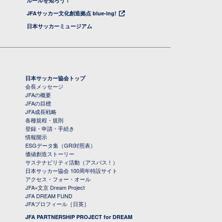
ルールを知ろう！
JFAサッカー文化創造拠点 blue-ing!
日本サッカーミュージアム
日本サッカー協会トップ
会長メッセージ
JFAの概要
JFAの目標
JFA成長戦略
各種規程・規則
登録・申請・手続き
情報開示
ESGデータ集（GRI対照表）
価値創造ストーリー
サステナビリティ活動（アスパス！）
日本サッカー協会 100周年特設サイト
アクセス・フォー・オール
JFA×文京 Dream Project
JFA DREAM FUND
JFAプロフィール［日英］
JFA PARTNERSHIP PROJECT for DREAM