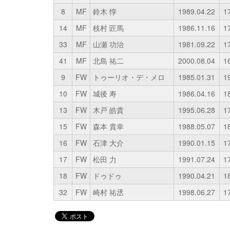
8
MF
鈴木 惇
1989.04.22
1
14
MF
枝村 匠馬
1986.11.16
1
33
MF
山瀬 功治
1981.09.22
1
41
MF
北島 祐二
2000.08.04
1
9
FW
トゥーリオ・デ・メロ
1985.01.31
1
10
FW
城後 寿
1986.04.16
1
13
FW
木戸 皓貴
1995.06.28
1
15
FW
森本 貴幸
1988.05.07
1
16
FW
石津 大介
1990.01.15
1
17
FW
松田 力
1991.07.24
1
18
FW
ドゥドゥ
1990.04.21
1
32
FW
崎村 祐丞
1998.06.27
1