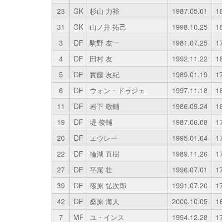
23
GK
杉山 力裕
1987.05.01
1
31
GK
山ノ井 拓己
1998.10.25
1
3
DF
駒野 友一
1981.07.25
1
4
DF
田村 友
1992.11.22
1
5
DF
實藤 友紀
1989.01.19
1
6
DF
ウォン・ドゥジェ
1997.11.18
1
11
DF
岩下 敬輔
1986.09.24
1
19
DF
堤 俊輔
1987.06.08
1
20
DF
エウレー
1995.01.04
1
22
DF
輪湖 直樹
1989.11.26
1
27
DF
平尾 壮
1996.07.01
1
39
DF
篠原 弘次郎
1991.07.20
1
42
DF
桑原 海人
2000.10.05
1
7
MF
ユ・インス
1994.12.28
1