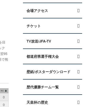
会場アクセス
チケット
TV放送/JFA-TV
を目
ック
翌95
都道府県選手権大会
語で熊
壁紙/ポスターダウンロード
歴代優勝チーム一覧
得点
0
天皇杯の歴史
0