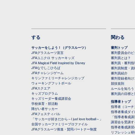
する
関わる
サッカーをしよう！（グラスルーツ）
審判トップ
JFAグラスルーツ宣言
審判委員会のビジ
JFAユニクロ サッカーキッズ
審判員とは？
JFA Magical Field Inspired by Disney
審判員・審判指
JFAなでしこひろば
審判員制度・資
JFAチャレンジゲーム
審判員紹介
キリンファミリーチャレンジカップ
審判登録者向け
ウォーキングフットボール
競技規則
JFAスクエア
ルールを知ろう
キッズプログラム
審判員の目標と
キッズリーダー養成講習会
指導者トップ
学校体育・部活動
指導者（コーチ
障がい者サッカー
指導者養成ダイ
JFAフェスティバル
「指導者養成講
「サッカーが好きだから～I just love football～」
講習会を受講す
全国サッカーファミリープロファイル
指導者養成講習
JFAグラスルーツ推進・賛同パートナー制度
リフレッシュ研