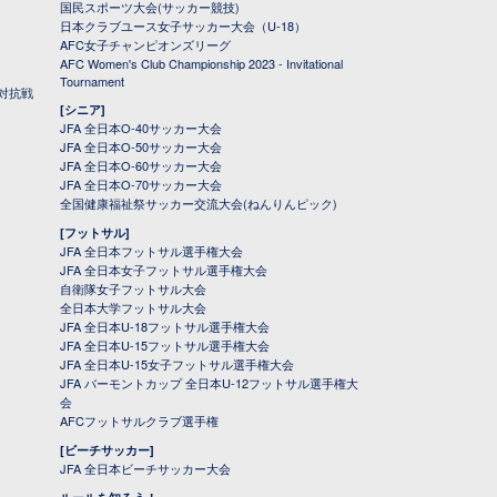
国民スポーツ大会(サッカー競技)
日本クラブユース女子サッカー大会（U-18）
AFC女子チャンピオンズリーグ
AFC Women's Club Championship 2023 - Invitational
Tournament
対抗戦
[シニア]
JFA 全日本O-40サッカー大会
JFA 全日本O-50サッカー大会
JFA 全日本O-60サッカー大会
JFA 全日本O-70サッカー大会
全国健康福祉祭サッカー交流大会(ねんりんピック)
[フットサル]
JFA 全日本フットサル選手権大会
JFA 全日本女子フットサル選手権大会
自衛隊女子フットサル大会
全日本大学フットサル大会
JFA 全日本U-18フットサル選手権大会
JFA 全日本U-15フットサル選手権大会
JFA 全日本U-15女子フットサル選手権大会
JFA バーモントカップ 全日本U-12フットサル選手権大
会
AFCフットサルクラブ選手権
[ビーチサッカー]
JFA 全日本ビーチサッカー大会