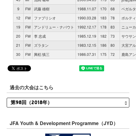
9
FW
武藤 雄樹
1988.11.07
170
68
ベガルタ
12
FW
ファブリシオ
1990.03.28
183
78
ポルティ
19
FW
アンドリュー・ナバウト
1992.12.17
178
83
ニューカ
20
FW
李 忠成
1985.12.19
182
73
サウサン
21
FW
ズラタン
1983.12.15
186
80
大宮アル
30
FW
興梠 慎三
1986.07.31
175
72
鹿島アン
過去の大会はこちら
JFA Youth & Development Programme（JYD）