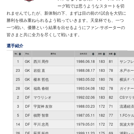
ーグ戦では思うようなスタートを切
れませんでしたが、新体制の下、まずは目の前の1試合を大切に
勝利を積み重ねられるよう戦っていきます。天皇杯でも、一つ
一つ戦い、優勝という結果を出せるようにファン·サポーターの
皆さまと共に全力を尽くして戦います。
選手紹介
No.
Pos.
選手名
生年月日
身長
体重
1
GK
西川 周作
1986.06.18
183
81
サンフレ
23
GK
岩舘 直
1988.08.17
183
78
水戸ホー
25
GK
榎本 哲也
1983.05.02
180
76
横浜Ｆ･
28
GK
福島 春樹
1993.04.08
182
78
ガイナー
2
DF
マウリシオ
1992.02.06
183
82
CSマリ
3
DF
宇賀神 友弥
1988.03.23
172
71
流通経済
5
DF
槙野 智章
1987.05.11
182
77
1.FC
14
DF
平川 忠亮
1979.05.01
172
72
筑波大学
26
DF
荻原 拓也
1999.11.23
175
69
浦和レッ