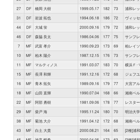
27
DF
橋岡 大樹
1999.05.17
182
73
浦和レッ
31
DF
岩波 拓也
1994.06.18
186
72
ヴィッセ
44
DF
大城 蛍
2000.09.16
179
72
浦和レッ
46
DF
森脇 良太
1986.04.06
177
75
サンフレ
7
MF
武富 孝介
1990.09.23
173
69
柏レイソ
10
MF
柏木 陽介
1987.12.15
176
73
サンフレ
11
MF
マルティノス
1991.03.07
183
70
横浜Ｆ･
15
MF
長澤 和輝
1991.12.16
172
68
ジェフユ
16
MF
青木 拓矢
1989.09.16
179
77
大宮アル
18
MF
山田 直輝
1990.07.04
168
66
湘南ベル
22
MF
阿部 勇樹
1981.09.06
178
77
レスター
29
MF
柴戸 海
1995.11.24
180
70
明治大学
38
MF
菊池 大介
1991.04.12
172
68
湘南ベル
43
MF
白土 大貴
2000.08.21
164
65
[2種]
45
MF
池髙 暢希
2000.04.05
173
63
[2種]