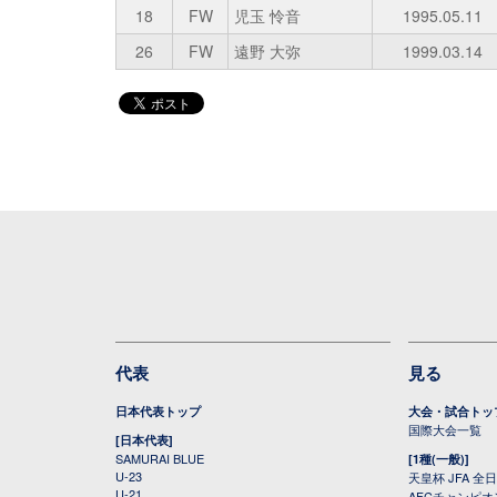
18
FW
児玉 怜音
1995.05.11
26
FW
遠野 大弥
1999.03.14
代表
見る
日本代表トップ
大会・試合トッ
国際大会一覧
[日本代表]
SAMURAI BLUE
[1種(一般)]
U-23
天皇杯 JFA 
U-21
AFCチャンピ