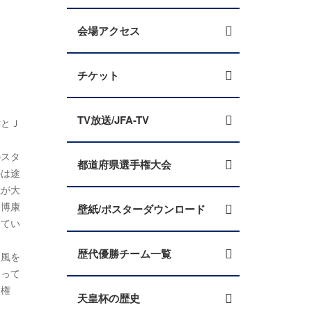
会場アクセス
チケット
TV放送/JFA-TV
津とＪ
のスタ
都道府県選手権大会
のは途
歳が大
幡博康
壁紙/ポスターダウンロード
じてい
歴代優勝チーム一覧
旋風を
わって
復権
天皇杯の歴史