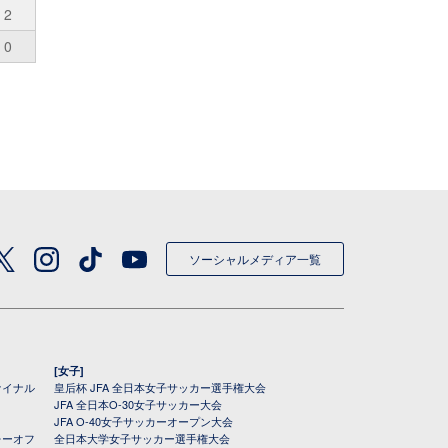
2
0
ソーシャルメディア一覧
[女子]
ァイナル
皇后杯 JFA 全日本女子サッカー選手権大会
JFA 全日本O-30女子サッカー大会
JFA O-40女子サッカーオープン大会
レーオフ
全日本大学女子サッカー選手権大会