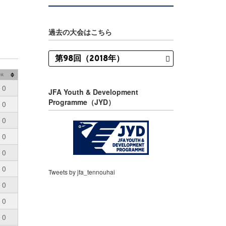
過去の大会はこちら
得点
0
JFA Youth & Development
Programme（JYD）
0
0
0
0
0
Tweets by jfa_tennouhai
0
0
0