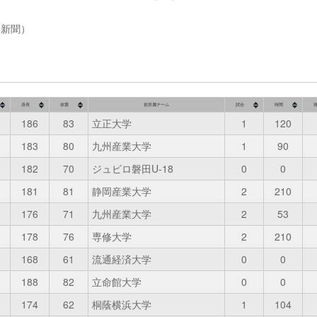
岡新聞）
身長
体重
前所属チーム
試合
時間
186
83
立正大学
1
120
183
80
九州産業大学
1
90
182
70
ジュビロ磐田U-18
0
0
181
81
静岡産業大学
2
210
176
71
九州産業大学
2
53
178
76
専修大学
2
210
168
61
流通経済大学
0
0
188
82
立命館大学
0
0
174
62
桐蔭横浜大学
1
104