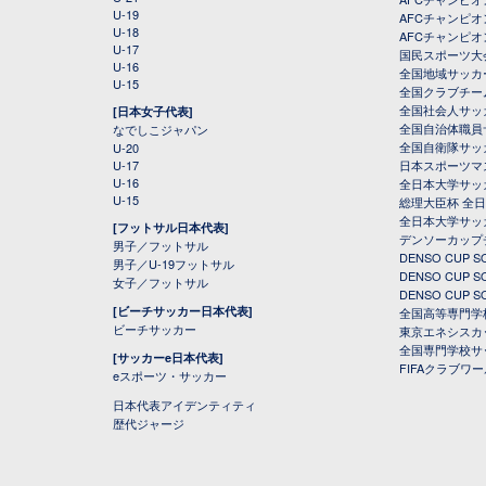
U-19
AFCチャンピオン
U-18
AFCチャンピオ
U-17
国民スポーツ大
U-16
全国地域サッカ
U-15
全国クラブチー
全国社会人サッ
[日本女子代表]
全国自治体職員
なでしこジャパン
全国自衛隊サッ
U-20
U-17
日本スポーツマ
U-16
全日本大学サッ
U-15
総理大臣杯 全
全日本大学サッ
[フットサル日本代表]
デンソーカップ
男子／フットサル
DENSO CUP
男子／U-19フットサル
DENSO CUP
女子／フットサル
DENSO CUP
[ビーチサッカー日本代表]
全国高等専門学
ビーチサッカー
東京エネシスカ
全国専門学校サ
[サッカーe日本代表]
FIFAクラブワ
eスポーツ・サッカー
日本代表アイデンティティ
歴代ジャージ