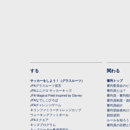
する
関わる
サッカーをしよう！（グラスルーツ）
審判トップ
JFAグラスルーツ宣言
審判委員会のビジ
JFAユニクロ サッカーキッズ
審判員とは？
JFA Magical Field Inspired by Disney
審判員・審判指
JFAなでしこひろば
審判員制度・資
JFAチャレンジゲーム
審判員紹介
キリンファミリーチャレンジカップ
審判登録者向け
ウォーキングフットボール
競技規則
JFAスクエア
ルールを知ろう
キッズプログラム
審判員の目標と
キッズリーダー養成講習会