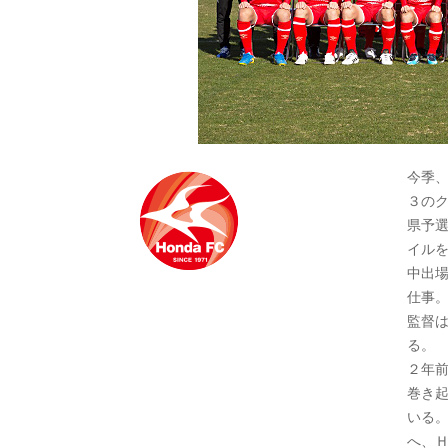
今季
３の
県予
イル
中出
仕事
監督
る。
２年
巻き
いる
へ、