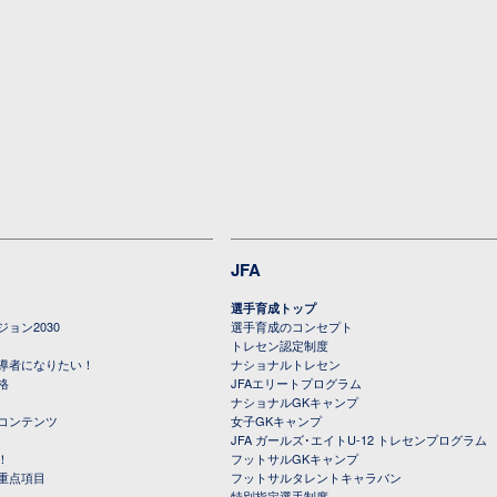
JFA
選手育成トップ
ョン2030
選手育成のコンセプト
トレセン認定制度
導者になりたい！
ナショナルトレセン
格
JFAエリートプログラム
ナショナルGKキャンプ
コンテンツ
女子GKキャンプ
JFA ガールズ･エイトU-12 トレセンプログラム
！
フットサルGKキャンプ
重点項目
フットサルタレントキャラバン
特別指定選手制度