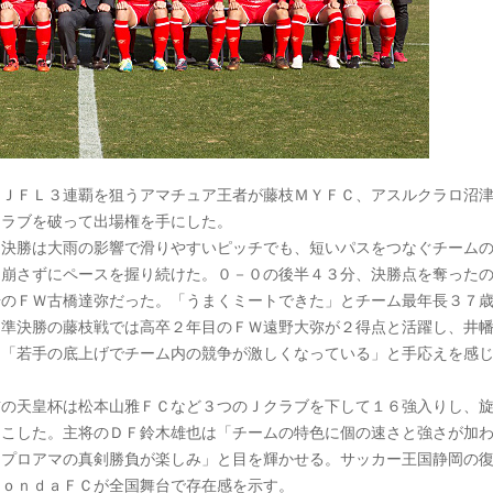
、ＪＦＬ３連覇を狙うアマチュア王者が藤枝ＭＹＦＣ、アスルクラロ沼
クラブを破って出場権を手にした。
選決勝は大雨の影響で滑りやすいピッチでも、短いパスをつなぐチーム
を崩さずにペースを握り続けた。０－０の後半４３分、決勝点を奪った
場のＦＷ古橋達弥だった。「うまくミートできた」とチーム最年長３７
。準決勝の藤枝戦では高卒２年目のＦＷ遠野大弥が２得点と活躍し、井
は「若手の底上げでチーム内の競争が激しくなっている」と手応えを感
前の天皇杯は松本山雅ＦＣなど３つのＪクラブを下して１６強入りし、
起こした。主将のＤＦ鈴木雄也は「チームの特色に個の速さと強さが加
。プロアマの真剣勝負が楽しみ」と目を輝かせる。サッカー王国静岡の
ＨｏｎｄａＦＣが全国舞台で存在感を示す。