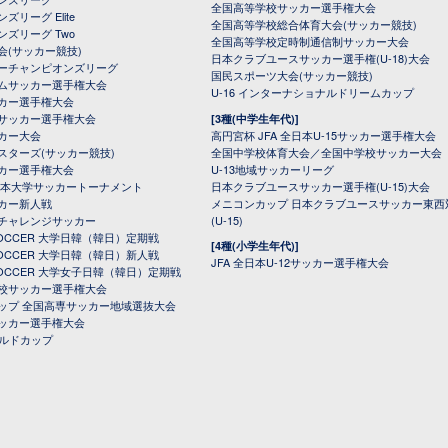
全国高等学校サッカー選手権大会
ズリーグ Elite
全国高等学校総合体育大会(サッカー競技)
ンズリーグ Two
全国高等学校定時制通信制サッカー大会
会(サッカー競技)
日本クラブユースサッカー選手権(U-18)大会
ーチャンピオンズリーグ
国民スポーツ大会(サッカー競技)
ムサッカー選手権大会
U-16 インターナショナルドリームカップ
カー選手権大会
サッカー選手権大会
[3種(中学生年代)]
カー大会
高円宮杯 JFA 全日本U-15サッカー選手権大会
スターズ(サッカー競技)
全国中学校体育大会／全国中学校サッカー大会
カー選手権大会
U-13地域サッカーリーグ
日本大学サッカートーナメント
日本クラブユースサッカー選手権(U-15)大会
カー新人戦
メニコンカップ 日本クラブユースサッカー東西
チャレンジサッカー
(U-15)
 SOCCER 大学日韓（韓日）定期戦
[4種(小学生年代)]
 SOCCER 大学日韓（韓日）新人戦
JFA 全日本U-12サッカー選手権大会
 SOCCER 大学女子日韓（韓日）定期戦
校サッカー選手権大会
ップ 全国高専サッカー地域選抜大会
ッカー選手権大会
ールドカップ