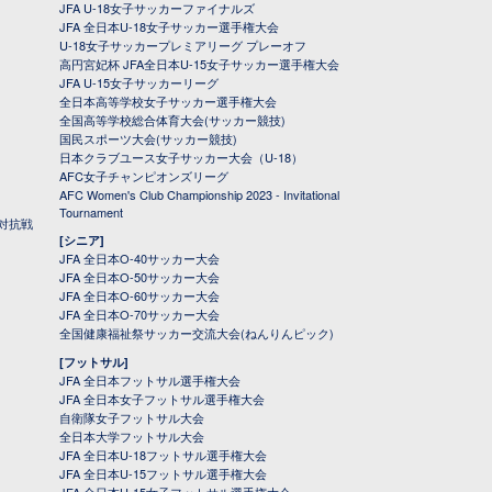
JFA U-18女子サッカーファイナルズ
JFA 全日本U-18女子サッカー選手権大会
U-18女子サッカープレミアリーグ プレーオフ
高円宮妃杯 JFA全日本U-15女子サッカー選手権大会
JFA U-15女子サッカーリーグ
全日本高等学校女子サッカー選手権大会
全国高等学校総合体育大会(サッカー競技)
国民スポーツ大会(サッカー競技)
日本クラブユース女子サッカー大会（U-18）
AFC女子チャンピオンズリーグ
AFC Women's Club Championship 2023 - Invitational
Tournament
対抗戦
[シニア]
JFA 全日本O-40サッカー大会
JFA 全日本O-50サッカー大会
JFA 全日本O-60サッカー大会
JFA 全日本O-70サッカー大会
全国健康福祉祭サッカー交流大会(ねんりんピック)
[フットサル]
JFA 全日本フットサル選手権大会
JFA 全日本女子フットサル選手権大会
自衛隊女子フットサル大会
全日本大学フットサル大会
JFA 全日本U-18フットサル選手権大会
JFA 全日本U-15フットサル選手権大会