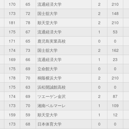
170
65
流通経済大学
2
210
173
72
国士舘大学
2
148
181
78
順天堂大学
2
210
175
67
流通経済大学
1
53
171
65
鹿児島実業高校
0
0
174
73
国士舘大学
2
162
169
66
流通経済大学
1
23
175
69
立命館大学
0
0
178
70
桐蔭横浜大学
2
210
175
63
浜松開誠館高校
0
0
174
69
ツエーゲン金沢
2
87
173
70
湘南ベルマーレ
1
109
159
59
順天堂大学
1
12
173
68
日本体育大学
0
0