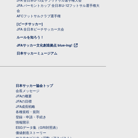
JFA 全日本U-15女子フットサル選手権大会
JFA バーモントカップ 全日本U-12フットサル選手権大
会
AFCフットサルクラブ選手権
[ビーチサッカー]
JFA 全日本ビーチサッカー大会
ルールを知ろう！
JFAサッカー文化創造拠点 blue-ing!
日本サッカーミュージアム
日本サッカー協会トップ
会長メッセージ
JFAの概要
JFAの目標
JFA成長戦略
各種規程・規則
登録・申請・手続き
情報開示
ESGデータ集（GRI対照表）
価値創造ストーリー
サステナビリティ活動（アスパス！）