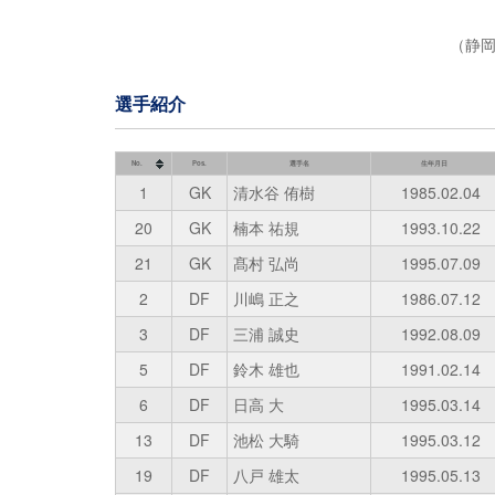
（静
選手紹介
No.
Pos.
選手名
生年月日
1
GK
清水谷 侑樹
1985.02.04
20
GK
楠本 祐規
1993.10.22
21
GK
髙村 弘尚
1995.07.09
2
DF
川嶋 正之
1986.07.12
3
DF
三浦 誠史
1992.08.09
5
DF
鈴木 雄也
1991.02.14
6
DF
日高 大
1995.03.14
13
DF
池松 大騎
1995.03.12
19
DF
八戸 雄太
1995.05.13